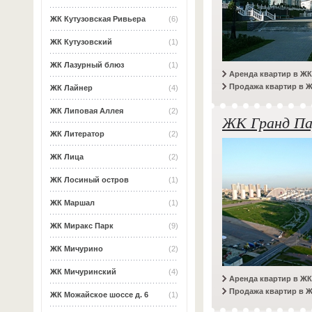
ЖК Кутузовская Ривьера
(6)
ЖК Кутузовский
(1)
ЖК Лазурный блюз
(1)
Аренда квартир в ЖК
Продажа квартир в 
ЖК Лайнер
(4)
ЖК Липовая Аллея
(2)
ЖК Гранд Па
ЖК Литератор
(2)
ЖК Лица
(2)
ЖК Лосиный остров
(1)
ЖК Маршал
(1)
ЖК Миракс Парк
(9)
ЖК Мичурино
(2)
ЖК Мичуринский
(4)
Аренда квартир в ЖК
Продажа квартир в Ж
ЖК Можайское шоссе д. 6
(1)