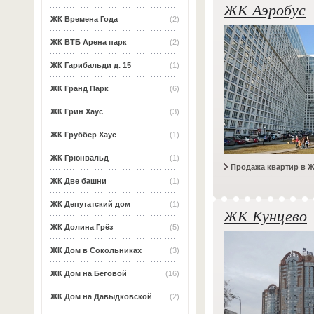
ЖК Аэробус
ЖК Времена Года
(2)
ЖК ВТБ Арена парк
(2)
ЖК Гарибальди д. 15
(1)
ЖК Гранд Парк
(6)
ЖК Грин Хаус
(3)
ЖК Груббер Хаус
(1)
ЖК Грюнвальд
(1)
Продажа квартир в 
ЖК Две башни
(1)
ЖК Депутатский дом
(1)
ЖК Кунцево
ЖК Долина Грёз
(5)
ЖК Дом в Сокольниках
(3)
ЖК Дом на Беговой
(16)
ЖК Дом на Давыдковской
(2)