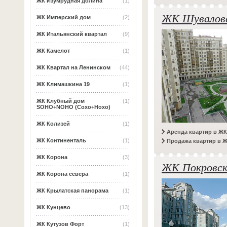
ЖК Изумрудная долина
(1)
ЖК Шувалов
ЖК Имперский дом
(2)
ЖК Итальянский квартал
(9)
ЖК Камелот
(1)
ЖК Квартал на Ленинском
(44)
ЖК Климашкина 19
(1)
ЖК Клубный дом
(1)
SOHO+NOHO (Сохо+Нохо)
ЖК Колизей
(1)
Аренда квартир в Ж
ЖК Континенталь
(1)
Продажа квартир в 
ЖК Корона
(3)
ЖК Покровск
ЖК Корона севера
(1)
ЖК Крылатская панорама
(1)
ЖК Кунцево
(13)
ЖК Кутузов Форт
(1)