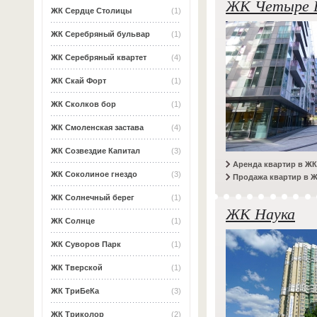
ЖК Четыре 
ЖК Сердце Столицы
(1)
ЖК Серебряный бульвар
(1)
ЖК Серебряный квартет
(4)
ЖК Скай Форт
(1)
ЖК Сколков бор
(1)
ЖК Смоленская застава
(4)
ЖК Созвездие Капитал
(3)
Аренда квартир в ЖК
ЖК Соколиное гнездо
(3)
Продажа квартир в Ж
ЖК Солнечный берег
(1)
ЖК Наука
ЖК Солнце
(1)
ЖК Суворов Парк
(1)
ЖК Тверской
(1)
ЖК ТриБеКа
(3)
ЖК Триколор
(2)