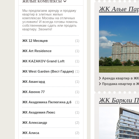
ЖИЛЫЕ КОМПЛЕКСЫ
ЖК Алые Пар
Мы предлагаем аренду и продажу
квартир в элитных жилых
комплексах Москвы на отличных
условиях! И всегда готовы помочь
собственникам сдать или продать
квартиру. Звоните!
ЖК 12 Месяцев
(1)
ЖК Art Residence
(1)
ЖК KAZAKOV Grand Loft
(1)
ЖК West Garden (Вест Гарден)
(1)
Аренда квартир в ЖК
ЖК Авангард
(1)
Продажа квартир в 
ЖК Авеню 77
(1)
ЖК Баркли П
ЖК Академика Пилюгина д.6
(1)
ЖК Академия Люкс
(1)
ЖК Александр
(2)
ЖК Алиса
(2)