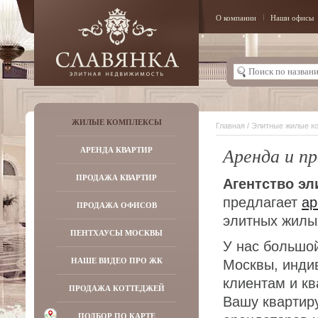
О компании
Наши офисы
ЖИЛЫЕ КОМПЛЕКСЫ
Главная
/ Элитные жилые к
Аренда и п
АРЕНДА КВАРТИР
ПРОДАЖА КВАРТИР
Агентство э
предлагает
ар
ПРОДАЖА ОФИСОВ
элитных жилы
ПЕНТХАУСЫ МОСКВЫ
У нас большо
НАШЕ ВИДЕО ПРО ЖК
Москвы, инди
клиентам и к
ПРОДАЖА КОТТЕДЖЕЙ
Вашу квартиру
ПОДБОР ПО КАРТЕ