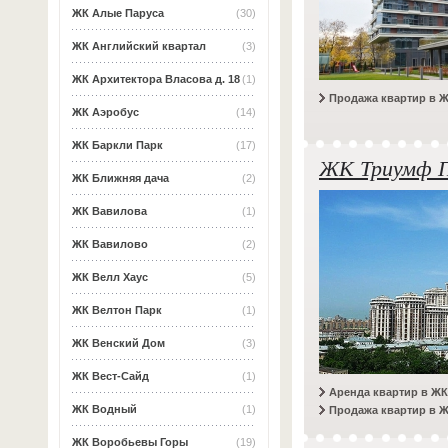
ЖК Алые Паруса
(30)
ЖК Английский квартал
(3)
ЖК Архитектора Власова д. 18
(1)
Продажа квартир в 
ЖК Аэробус
(14)
ЖК Баркли Парк
(17)
ЖК Триумф 
ЖК Ближняя дача
(2)
ЖК Вавилова
(1)
ЖК Вавилово
(2)
ЖК Велл Хаус
(5)
ЖК Велтон Парк
(1)
ЖК Венский Дом
(3)
ЖК Вест-Сайд
(1)
Аренда квартир в Ж
ЖК Водный
(1)
Продажа квартир в 
ЖК Воробьевы Горы
(19)