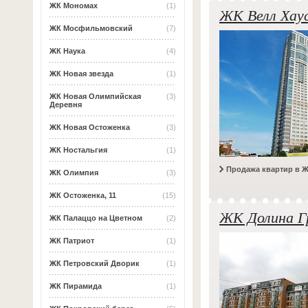
ЖК Мономах
(1)
ЖК Велл Хау
ЖК Мосфильмовский
(7)
ЖК Наука
(4)
ЖК Новая звезда
(1)
ЖК Новая Олимпийская
(3)
Деревня
ЖК Новая Остоженка
(3)
ЖК Ностальгия
(1)
Продажа квартир в Ж
ЖК Олимпия
(3)
ЖК Остоженка, 11
(15)
ЖК Долина Г
ЖК Палаццо на Цветном
(2)
ЖК Патриот
(1)
ЖК Петровский Дворик
(1)
ЖК Пирамида
(1)