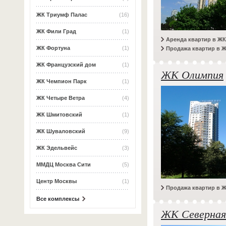
ЖК Триумф Палас
(16)
ЖК Фили Град
(1)
Аренда квартир в ЖК
ЖК Фортуна
(1)
Продажа квартир в Ж
ЖК Французский дом
(1)
ЖК Олимпия
ЖК Чемпион Парк
(1)
ЖК Четыре Ветра
(4)
ЖК Шмитовский
(1)
ЖК Шуваловский
(9)
ЖК Эдельвейс
(3)
ММДЦ Москва Сити
(5)
Центр Москвы
(1)
Продажа квартир в 
Все комплексы
ЖК Северная