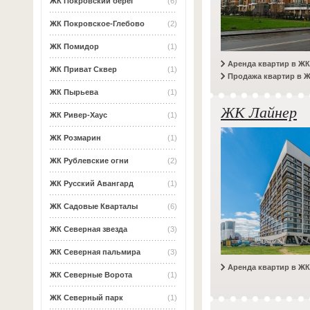
ЖК Покровский берег
(6)
ЖК Покровское-Глебово
(2)
ЖК Помидор
(1)
Аренда квартир в ЖК
ЖК Приват Сквер
(1)
Продажа квартир в Ж
ЖК Пырьева
(1)
ЖК Лайнер
ЖК Ривер-Хаус
(1)
ЖК Розмарин
(1)
ЖК Рублевские огни
(2)
ЖК Русский Авангард
(1)
ЖК Садовые Кварталы
(6)
ЖК Северная звезда
(3)
ЖК Северная пальмира
(3)
Аренда квартир в Ж
ЖК Северные Ворота
(1)
ЖК Северный парк
(1)