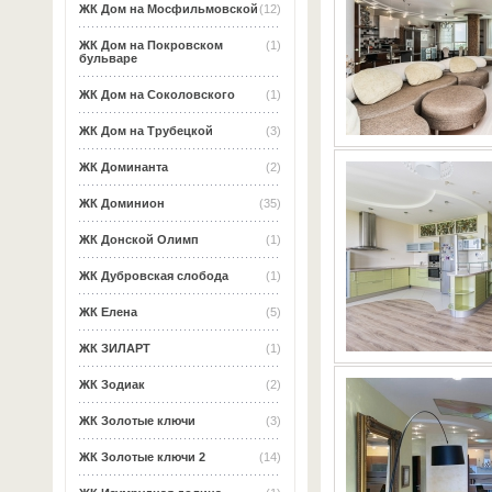
ЖК Дом на Мосфильмовской
(12)
ЖК Дом на Покровском
(1)
бульваре
ЖК Дом на Соколовского
(1)
ЖК Дом на Трубецкой
(3)
ЖК Доминанта
(2)
ЖК Доминион
(35)
ЖК Донской Олимп
(1)
ЖК Дубровская слобода
(1)
ЖК Елена
(5)
ЖК ЗИЛАРТ
(1)
ЖК Зодиак
(2)
ЖК Золотые ключи
(3)
ЖК Золотые ключи 2
(14)