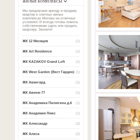
ЖИЛЫЕ КОМПЛЕКСЫ
Мы предлагаем аренду и продажу
квартир в элитных жилых
комплексах Москвы на отличных
условиях! И всегда готовы помочь
собственникам сдать или продать
квартиру. Звоните!
ЖК 12 Месяцев
(1)
ЖК Art Residence
(1)
ЖК KAZAKOV Grand Loft
(1)
ЖК West Garden (Вест Гарден)
(1)
ЖК Авангард
(1)
ЖК Авеню 77
(1)
ЖК Академика Пилюгина д.6
(1)
ЖК Академия Люкс
(1)
ЖК Александр
(2)
ЖК Алиса
(2)