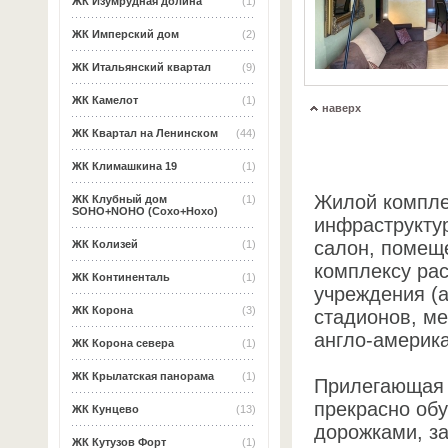
ЖК Изумрудная долина
(1)
ЖК Имперский дом
(2)
ЖК Итальянский квартал
(9)
ЖК Камелот
(1)
наверх
ЖК Квартал на Ленинском
(44)
ЖК Климашкина 19
(1)
Жилой компле
ЖК Клубный дом
(1)
SOHO+NOHO (Сохо+Нохо)
инфраструктур
салон, помещ
ЖК Колизей
(1)
комплексу ра
ЖК Континенталь
(1)
учреждения (а
ЖК Корона
(3)
стадионов, ме
англо-америк
ЖК Корона севера
(1)
ЖК Крылатская панорама
(1)
Прилегающая 
прекрасно об
ЖК Кунцево
(13)
дорожками, з
ЖК Кутузов Форт
(1)