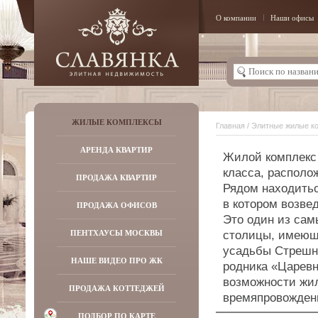
О компании
Наши офисы
ЖИЛЫЕ КОМПЛЕКСЫ
Главная
/
Элитные жилые к
АРЕНДА КВАРТИР
Жилой комплекс 
класса, располо
ПРОДАЖА КВАРТИР
Рядом находитьс
в котором возве
ПРОДАЖА ОФИСОВ
Это один из сам
ПЕНТХАУСЫ МОСКВЫ
столицы, имеющ
усадьбы Стрешне
НАШЕ ВИДЕО ПРО ЖК
родника «Царевн
возможности жил
ПРОДАЖА КОТТЕДЖЕЙ
времяпровожден
ПОДБОР ПО КАРТЕ