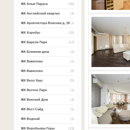
ЖК Алые Паруса
(30)
ЖК Английский квартал
(3)
ЖК Архитектора Власова д. 18
(1)
ЖК Аэробус
(15)
ЖК Баркли Парк
(17)
ЖК Ближняя дача
(2)
ЖК Вавилова
(1)
ЖК Вавилово
(2)
ЖК Велл Хаус
(5)
ЖК Велтон Парк
(1)
ЖК Венский Дом
(3)
ЖК Вест-Сайд
(1)
ЖК Водный
(1)
ЖК Воробьевы Горы
(19)