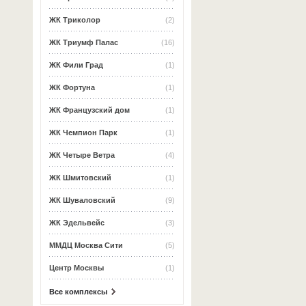
ЖК Триколор
(2)
ЖК Триумф Палас
(16)
ЖК Фили Град
(1)
ЖК Фортуна
(1)
ЖК Французский дом
(1)
ЖК Чемпион Парк
(1)
ЖК Четыре Ветра
(4)
ЖК Шмитовский
(1)
ЖК Шуваловский
(9)
ЖК Эдельвейс
(3)
ММДЦ Москва Сити
(5)
Центр Москвы
(1)
Все комплексы