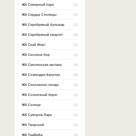
ЖК Северный парк
(1)
ЖК Сердце Столицы
(1)
ЖК Серебряный бульвар
(1)
ЖК Серебряный квартет
(4)
ЖК Скай Форт
(1)
ЖК Сколков бор
(1)
ЖК Смоленская застава
(4)
ЖК Созвездие Капитал
(3)
ЖК Соколиное гнездо
(3)
ЖК Солнечный берег
(1)
ЖК Солнце
(1)
ЖК Суворов Парк
(1)
ЖК Тверской
(1)
ЖК ТриБеКа
(3)