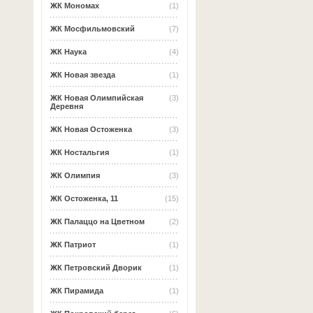
ЖК Мономах
(1)
ЖК Мосфильмовский
(7)
ЖК Наука
(4)
ЖК Новая звезда
(1)
ЖК Новая Олимпийская
(3)
Деревня
ЖК Новая Остоженка
(3)
ЖК Ностальгия
(1)
ЖК Олимпия
(3)
ЖК Остоженка, 11
(15)
ЖК Палаццо на Цветном
(2)
ЖК Патриот
(1)
ЖК Петровский Дворик
(1)
ЖК Пирамида
(1)