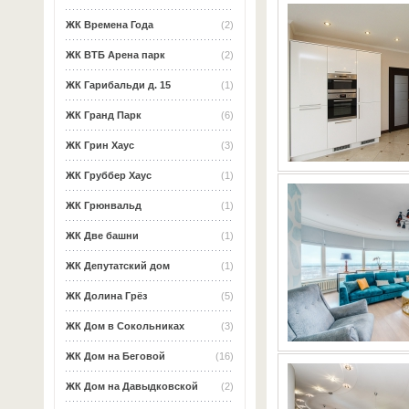
ЖК Времена Года
(2)
ЖК ВТБ Арена парк
(2)
ЖК Гарибальди д. 15
(1)
ЖК Гранд Парк
(6)
ЖК Грин Хаус
(3)
ЖК Груббер Хаус
(1)
ЖК Грюнвальд
(1)
ЖК Две башни
(1)
ЖК Депутатский дом
(1)
ЖК Долина Грёз
(5)
ЖК Дом в Сокольниках
(3)
ЖК Дом на Беговой
(16)
ЖК Дом на Давыдковской
(2)