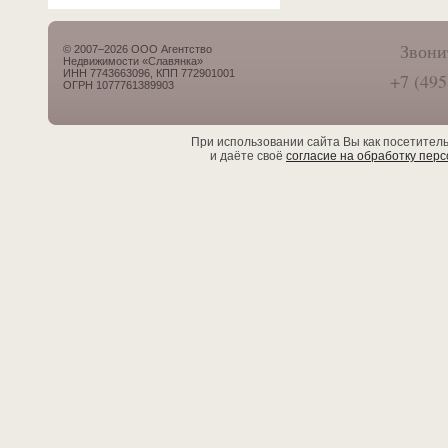
Звони
© 2007–2026 ООО Агентство
Недвижимости «Славянка»
ИНН 7743663096, КПП 772901001
+7 (495
ОГРН 1077761389903
При использовании сайта Вы как посетител
и даёте своё
согласие на обработку пер