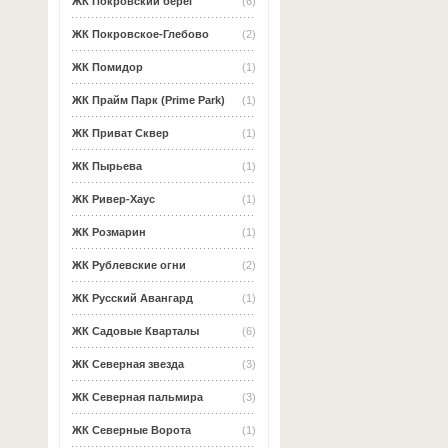
ЖК Покровский берег
(6)
ЖК Покровское-Глебово
(2)
ЖК Помидор
(1)
ЖК Прайм Парк (Prime Park)
(1)
ЖК Приват Сквер
(1)
ЖК Пырьева
(1)
ЖК Ривер-Хаус
(1)
ЖК Розмарин
(1)
ЖК Рублевские огни
(2)
ЖК Русский Авангард
(1)
ЖК Садовые Кварталы
(6)
ЖК Северная звезда
(3)
ЖК Северная пальмира
(3)
ЖК Северные Ворота
(1)