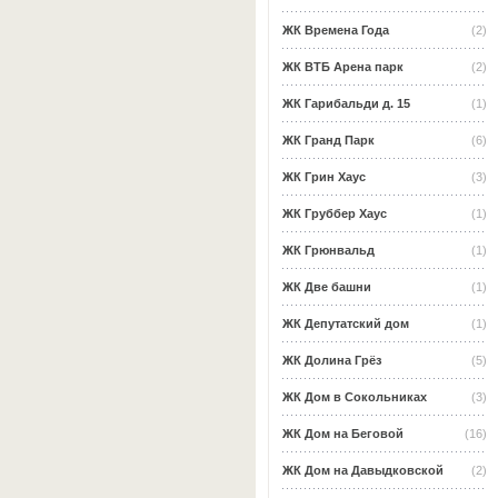
ЖК Времена Года
(2)
ЖК ВТБ Арена парк
(2)
ЖК Гарибальди д. 15
(1)
ЖК Гранд Парк
(6)
ЖК Грин Хаус
(3)
ЖК Груббер Хаус
(1)
ЖК Грюнвальд
(1)
ЖК Две башни
(1)
ЖК Депутатский дом
(1)
ЖК Долина Грёз
(5)
ЖК Дом в Сокольниках
(3)
ЖК Дом на Беговой
(16)
ЖК Дом на Давыдковской
(2)