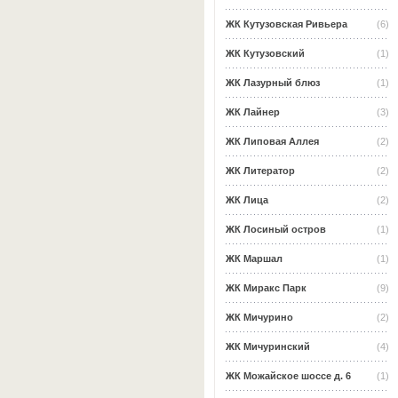
ЖК Кутузовская Ривьера
(6)
ЖК Кутузовский
(1)
ЖК Лазурный блюз
(1)
ЖК Лайнер
(3)
ЖК Липовая Аллея
(2)
ЖК Литератор
(2)
ЖК Лица
(2)
ЖК Лосиный остров
(1)
ЖК Маршал
(1)
ЖК Миракс Парк
(9)
ЖК Мичурино
(2)
ЖК Мичуринский
(4)
ЖК Можайское шоссе д. 6
(1)