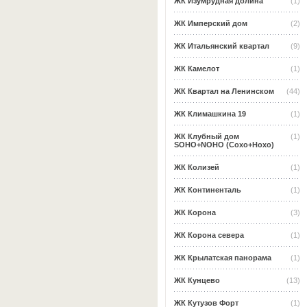
ЖК Изумрудная долина
(1)
ЖК Имперский дом
(2)
ЖК Итальянский квартал
(9)
ЖК Камелот
(1)
ЖК Квартал на Ленинском
(44)
ЖК Климашкина 19
(1)
ЖК Клубный дом
(1)
SOHO+NOHO (Сохо+Нохо)
ЖК Колизей
(1)
ЖК Континенталь
(1)
ЖК Корона
(3)
ЖК Корона севера
(1)
ЖК Крылатская панорама
(1)
ЖК Кунцево
(13)
ЖК Кутузов Форт
(1)