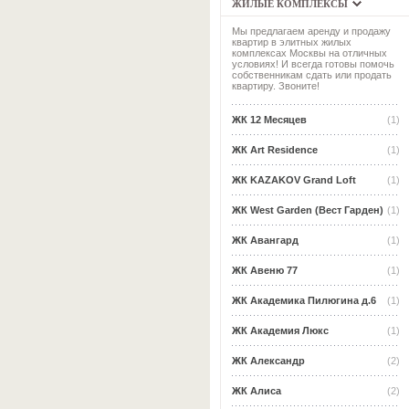
ЖИЛЫЕ КОМПЛЕКСЫ
Мы предлагаем аренду и продажу
квартир в элитных жилых
комплексах Москвы на отличных
условиях! И всегда готовы помочь
собственникам сдать или продать
квартиру. Звоните!
ЖК 12 Месяцев
(1)
ЖК Art Residence
(1)
ЖК KAZAKOV Grand Loft
(1)
ЖК West Garden (Вест Гарден)
(1)
ЖК Авангард
(1)
ЖК Авеню 77
(1)
ЖК Академика Пилюгина д.6
(1)
ЖК Академия Люкс
(1)
ЖК Александр
(2)
ЖК Алиса
(2)