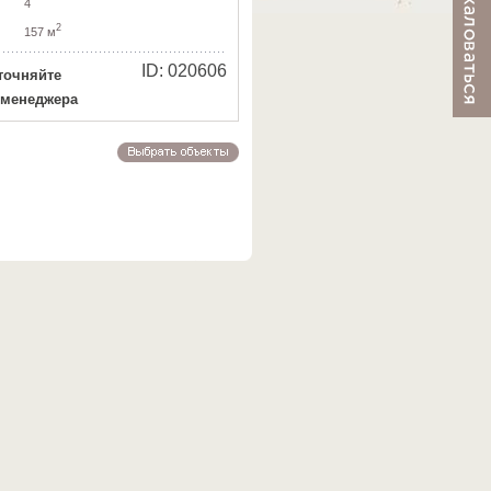
4
2
157 м
ID: 020606
точняйте
 менеджера