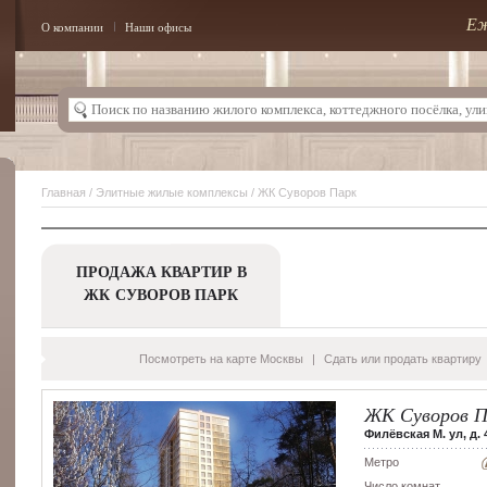
Еж
О компании
Наши офисы
Главная
/
Элитные жилые комплексы
/ ЖК Суворов Парк
ПРОДАЖА КВАРТИР В
ЖК СУВОРОВ ПАРК
Посмотреть на карте Москвы
|
Сдать или продать квартиру
ЖК Суворов П
Филёвская М. ул, д. 
Метро
Число комнат