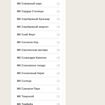
ЖК Северный парк
(1)
ЖК Сердце Столицы
(1)
ЖК Серебряный бульвар
(1)
ЖК Серебряный квартет
(4)
ЖК Скай Форт
(1)
ЖК Сколков бор
(1)
ЖК Смоленская застава
(4)
ЖК Созвездие Капитал
(3)
ЖК Соколиное гнездо
(3)
ЖК Солнечный берег
(1)
ЖК Солнце
(1)
ЖК Суворов Парк
(1)
ЖК Тверской
(1)
ЖК ТриБеКа
(3)