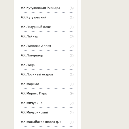
ЖК Кутузовская Ривьера
(6)
ЖК Кутузовский
(1)
ЖК Лазурный блюз
(1)
ЖК Лайнер
(3)
ЖК Липовая Аллея
(2)
ЖК Литератор
(2)
ЖК Лица
(2)
ЖК Лосиный остров
(1)
ЖК Маршал
(1)
ЖК Миракс Парк
(9)
ЖК Мичурино
(2)
ЖК Мичуринский
(4)
ЖК Можайское шоссе д. 6
(1)