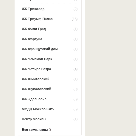
ЖК Триколор
(2)
ЖК Триумф Палас
(16)
ЖК Фили Град
(1)
ЖК Фортуна
(1)
ЖК Французский дом
(1)
ЖК Чемпион Парк
(1)
ЖК Четыре Ветра
(4)
ЖК Шмитовский
(1)
ЖК Шуваловский
(9)
ЖК Эдельвейс
(3)
ММДЦ Москва Сити
(5)
Центр Москвы
(1)
Все комплексы