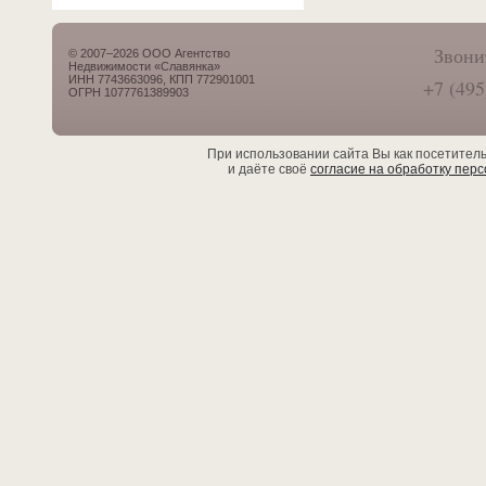
Звони
© 2007–2026 ООО Агентство
Недвижимости «Славянка»
ИНН 7743663096, КПП 772901001
+7 (495
ОГРН 1077761389903
При использовании сайта Вы как посетител
и даёте своё
согласие на обработку пер