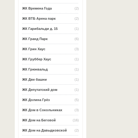
ЖК Времена Года
(2)
ЖК ВТБ Арена парк
(2)
ЖК Гарибальди д. 15
(1)
ЖК Гранд Парк
(6)
ЖК Грин Хаус
(3)
ЖК Груббер Хаус
(1)
ЖК Грюнвальд
(1)
ЖК Две башни
(1)
ЖК Депутатский дом
(1)
ЖК Долина Грёз
(5)
ЖК Дом в Сокольниках
(3)
ЖК Дом на Беговой
(16)
ЖК Дом на Давыдковской
(2)