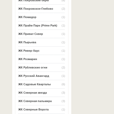
ЖК Покровский берег
(6)
ЖК Покровское-Глебово
(2)
ЖК Помидор
(1)
ЖК Прайм Парк (Prime Park)
(1)
ЖК Приват Сквер
(1)
ЖК Пырьева
(1)
ЖК Ривер-Хаус
(1)
ЖК Розмарин
(1)
ЖК Рублевские огни
(2)
ЖК Русский Авангард
(1)
ЖК Садовые Кварталы
(6)
ЖК Северная звезда
(3)
ЖК Северная пальмира
(3)
ЖК Северные Ворота
(1)