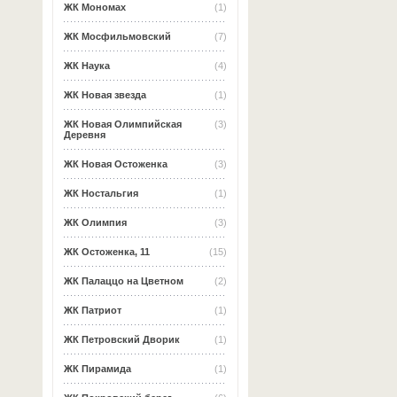
ЖК Мономах
(1)
ЖК Мосфильмовский
(7)
ЖК Наука
(4)
ЖК Новая звезда
(1)
ЖК Новая Олимпийская
(3)
Деревня
ЖК Новая Остоженка
(3)
ЖК Ностальгия
(1)
ЖК Олимпия
(3)
ЖК Остоженка, 11
(15)
ЖК Палаццо на Цветном
(2)
ЖК Патриот
(1)
ЖК Петровский Дворик
(1)
ЖК Пирамида
(1)