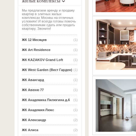
ЖИЛЫЕ КОМПЛЕКСЫ
Мы предлагаем аренду и продажу
квартир в элитных жилых
комплексах Москвы на отличных
условиях! И всегда готовы помочь
собственникам сдать или продать
квартиру. Звоните!
ЖК 12 Месяцев
(1)
ЖК Art Residence
(1)
ЖК KAZAKOV Grand Loft
(1)
ЖК West Garden (Вест Гарден)
(1)
ЖК Авангард
(1)
ЖК Авеню 77
(1)
ЖК Академика Пилюгина д.6
(1)
ЖК Академия Люкс
(1)
ЖК Александр
(2)
ЖК Алиса
(2)