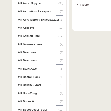
ЖК Алые Паруса
(30)
наверх
ЖК Английский квартал
(3)
ЖК Архитектора Власова д. 18
(1)
ЖК Аэробус
(15)
ЖК Баркли Парк
(17)
ЖК Ближняя дача
(2)
ЖК Вавилова
(1)
ЖК Вавилово
(2)
ЖК Велл Хаус
(5)
ЖК Велтон Парк
(1)
ЖК Венский Дом
(3)
ЖК Вест-Сайд
(1)
ЖК Водный
(1)
ЖК Воробьевы Горы
(19)