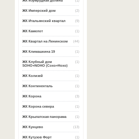
ЖК Изумрудная долина
(1)
ЖК Имперский дом
(2)
ЖК Итальянский квартал
(9)
ЖК Камелот
(1)
ЖК Квартал на Ленинском
(44)
ЖК Климашкина 19
(1)
ЖК Клубный дом
(1)
SOHO+NOHO (Сохо+Нохо)
ЖК Колизей
(1)
ЖК Континенталь
(1)
ЖК Корона
(3)
ЖК Корона севера
(1)
ЖК Крылатская панорама
(1)
ЖК Кунцево
(13)
ЖК Кутузов Форт
(1)