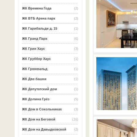
ЖК Времена Года
(2)
ЖК ВТБ Арена парк
(2)
ЖК Гарибальди д. 15
(1)
ЖК Гранд Парк
(6)
ЖК Грин Хаус
(3)
ЖК Груббер Хаус
(1)
ЖК Грюнвальд
(1)
ЖК Две башни
(1)
ЖК Депутатский дом
(1)
ЖК Долина Грёз
(5)
ЖК Дом в Сокольниках
(3)
ЖК Дом на Беговой
(16)
ЖК Дом на Давыдковской
(2)