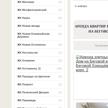
ЖК Мономах
(1)
наверх
ЖК Мосфильмовский
(7)
ЖК Наука
(4)
АРЕНДА КВАРТИР 
ЖК Новая звезда
(1)
НА БЕГОВ
ЖК Новая Олимпийская
(3)
Деревня
ЖК Новая Остоженка
(3)
Посмотрет
ЖК Ностальгия
(1)
ЖК Олимпия
(3)
ЖК Остоженка, 11
(15)
ЖК Палаццо на Цветном
(2)
ЖК Патриот
(1)
ЖК Петровский Дворик
(1)
ЖК Пирамида
(1)