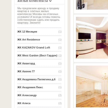
ЖИЛЫЕ КОМПЛЕКСЫ
Мы предлагаем аренду и продажу
квартир в элитных жилых
комплексах Москвы на отличных
условиях! И всегда готовы помочь
собственникам сдать или продать
квартиру. Звоните!
ЖК 12 Месяцев
(1)
ЖК Art Residence
(1)
ЖК KAZAKOV Grand Loft
(1)
ЖК West Garden (Вест Гарден)
(1)
ЖК Авангард
(1)
ЖК Авеню 77
(1)
ЖК Академика Пилюгина д.6
(1)
ЖК Академия Люкс
(1)
ЖК Александр
(2)
ЖК Алиса
(2)