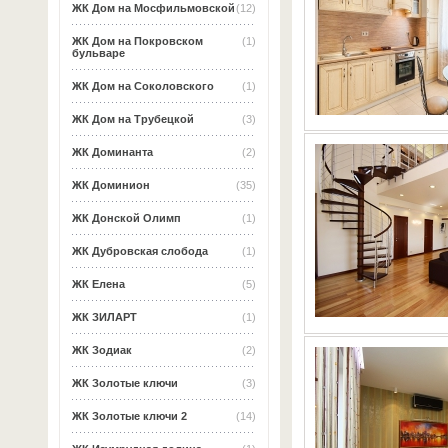
ЖК Дом на Мосфильмовской
(12)
ЖК Дом на Покровском
(1)
бульваре
ЖК Дом на Соколовского
(1)
ЖК Дом на Трубецкой
(3)
ЖК Доминанта
(2)
ЖК Доминион
(35)
ЖК Донской Олимп
(1)
ЖК Дубровская слобода
(1)
ЖК Елена
(5)
ЖК ЗИЛАРТ
(1)
ЖК Зодиак
(2)
ЖК Золотые ключи
(3)
ЖК Золотые ключи 2
(14)