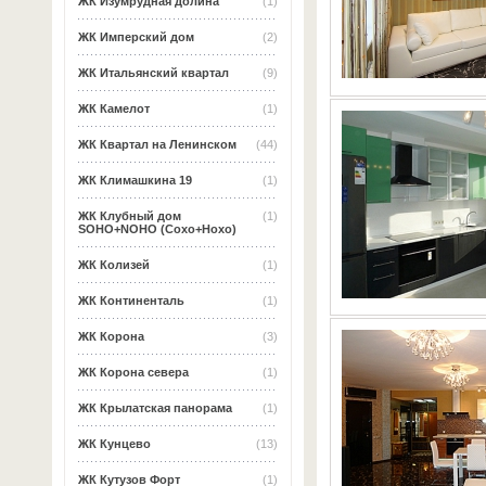
ЖК Изумрудная долина
(1)
ЖК Имперский дом
(2)
ЖК Итальянский квартал
(9)
ЖК Камелот
(1)
ЖК Квартал на Ленинском
(44)
ЖК Климашкина 19
(1)
ЖК Клубный дом
(1)
SOHO+NOHO (Сохо+Нохо)
ЖК Колизей
(1)
ЖК Континенталь
(1)
ЖК Корона
(3)
ЖК Корона севера
(1)
ЖК Крылатская панорама
(1)
ЖК Кунцево
(13)
ЖК Кутузов Форт
(1)