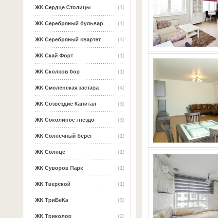
ЖК Сердце Столицы
(1)
ЖК Серебряный бульвар
(1)
ЖК Серебряный квартет
(4)
ЖК Скай Форт
(1)
ЖК Сколков бор
(1)
ЖК Смоленская застава
(4)
ЖК Созвездие Капитал
(3)
ЖК Соколиное гнездо
(3)
ЖК Солнечный берег
(1)
ЖК Солнце
(1)
ЖК Суворов Парк
(1)
ЖК Тверской
(1)
ЖК ТриБеКа
(3)
ЖК Триколор
(2)