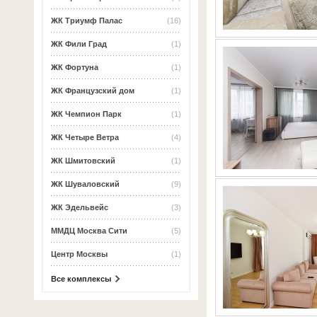
ЖК Триумф Палас
(16)
ЖК Фили Град
(1)
ЖК Фортуна
(1)
ЖК Французский дом
(1)
ЖК Чемпион Парк
(1)
ЖК Четыре Ветра
(4)
ЖК Шмитовский
(1)
ЖК Шуваловский
(9)
ЖК Эдельвейс
(3)
ММДЦ Москва Сити
(5)
Центр Москвы
(1)
Все комплексы