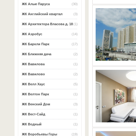
ЖК Алые Паруса
(30)
ЖК Английский квартал
(3)
ЖК Архитектора Власова д. 18
(1)
ЖК Аэробус
(14)
ЖК Баркли Парк
(17)
ЖК Ближняя дача
(2)
ЖК Вавилова
(1)
ЖК Вавилово
(2)
ЖК Велл Хаус
(5)
ЖК Велтон Парк
(1)
ЖК Венский Дом
(3)
ЖК Вест-Сайд
(1)
ЖК Водный
(1)
ЖК Воробьевы Горы
(19)