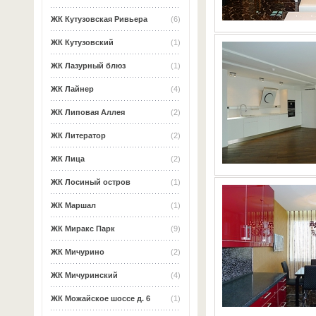
ЖК Кутузовская Ривьера
(6)
ЖК Кутузовский
(1)
ЖК Лазурный блюз
(1)
ЖК Лайнер
(4)
ЖК Липовая Аллея
(2)
ЖК Литератор
(2)
ЖК Лица
(2)
ЖК Лосиный остров
(1)
ЖК Маршал
(1)
ЖК Миракс Парк
(9)
ЖК Мичурино
(2)
ЖК Мичуринский
(4)
ЖК Можайское шоссе д. 6
(1)