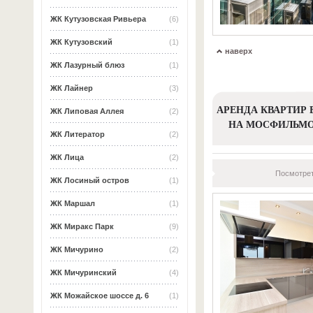
ЖК Кутузовская Ривьера
(6)
ЖК Кутузовский
(1)
наверх
ЖК Лазурный блюз
(1)
ЖК Лайнер
(3)
АРЕНДА КВАРТИР 
ЖК Липовая Аллея
(2)
НА МОСФИЛЬМ
ЖК Литератор
(2)
ЖК Лица
(2)
Посмотрет
ЖК Лосиный остров
(1)
ЖК Маршал
(1)
ЖК Миракс Парк
(9)
ЖК Мичурино
(2)
ЖК Мичуринский
(4)
ЖК Можайское шоссе д. 6
(1)