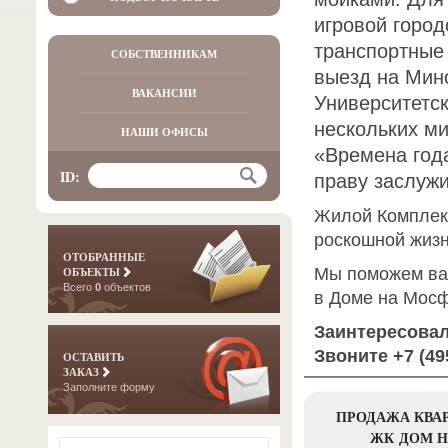
игровой горо
транспортные
СОБСТВЕННИКАМ
выезд на Мин
ВАКАНСИИ
Университетск
нескольких ми
НАШИ ОФИСЫ
«Времена года
ID:
праву заслужи
Жилой Комплек
роскошной жизн
ОТОБРАННЫЕ
Мы поможем вам
ОБЪЕКТЫ
Всего
0
объектов
в Доме на Мос
Заинтересова
Звоните +7 (4
ОСТАВИТЬ
ЗАКАЗ
Заполните форму
ПРОДАЖА КВАР
ЖК ДОМ 