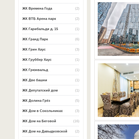
ЖК Времена Года
(2)
ЖК ВТБ Арена парк
(2)
ЖК Гарибальди д. 15
(1)
ЖК Гранд Парк
(6)
ЖК Грин Хаус
(3)
ЖК Груббер Хаус
(1)
ЖК Грюнвальд
(1)
ЖК Две башни
(1)
ЖК Депутатский дом
(1)
ЖК Долина Грёз
(5)
ЖК Дом в Сокольниках
(3)
ЖК Дом на Беговой
(16)
ЖК Дом на Давыдковской
(2)