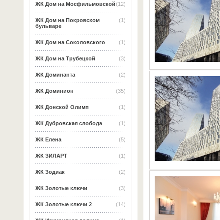
ЖК Дом на Мосфильмовской
(12)
ЖК Дом на Покровском
(1)
бульваре
ЖК Дом на Соколовского
(1)
ЖК Дом на Трубецкой
(3)
ЖК Доминанта
(2)
ЖК Доминион
(35)
ЖК Донской Олимп
(1)
ЖК Дубровская слобода
(1)
ЖК Елена
(5)
ЖК ЗИЛАРТ
(1)
ЖК Зодиак
(2)
ЖК Золотые ключи
(3)
ЖК Золотые ключи 2
(14)