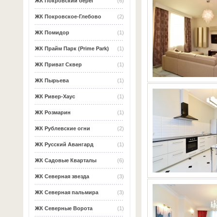
ЖК Покровский берег
(6)
ЖК Покровское-Глебово
(2)
ЖК Помидор
(1)
ЖК Прайм Парк (Prime Park)
(1)
ЖК Приват Сквер
(1)
ЖК Пырьева
(1)
ЖК Ривер-Хаус
(1)
ЖК Розмарин
(1)
ЖК Рублевские огни
(2)
ЖК Русский Авангард
(1)
ЖК Садовые Кварталы
(6)
ЖК Северная звезда
(3)
ЖК Северная пальмира
(3)
ЖК Северные Ворота
(1)