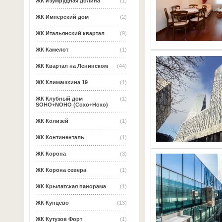
ЖК Изумрудная долина
(1)
ЖК Имперский дом
(2)
ЖК Итальянский квартал
(9)
ЖК Камелот
(1)
ЖК Квартал на Ленинском
(44)
ЖК Климашкина 19
(1)
ЖК Клубный дом
(1)
SOHO+NOHO (Сохо+Нохо)
ЖК Колизей
(1)
ЖК Континенталь
(1)
ЖК Корона
(3)
ЖК Корона севера
(1)
ЖК Крылатская панорама
(1)
ЖК Кунцево
(13)
ЖК Кутузов Форт
(1)