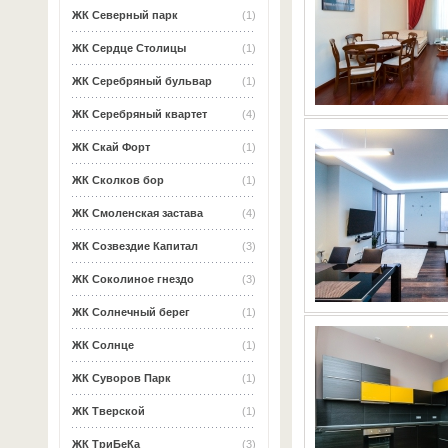
ЖК Северный парк
(1)
ЖК Сердце Столицы
(1)
ЖК Серебряный бульвар
(1)
ЖК Серебряный квартет
(4)
ЖК Скай Форт
(1)
ЖК Сколков бор
(1)
ЖК Смоленская застава
(4)
ЖК Созвездие Капитал
(3)
ЖК Соколиное гнездо
(3)
ЖК Солнечный берег
(1)
ЖК Солнце
(1)
ЖК Суворов Парк
(1)
ЖК Тверской
(1)
ЖК ТриБеКа
(3)