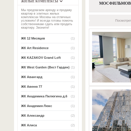
ЖИЛЫЕ КОМПЛЕКСЫ
МОСФИЛЬМОВ
Мы предлагаем аренду и продажу
квартир в элитных жилых
комплексах Москвы на отличных
Посмотрет
условиях! И всегда готовы помочь
собственникам сдать или продать
квартиру. Звоните!
ЖК 12 Месяцев
(1)
ЖК Art Residence
(1)
ЖК KAZAKOV Grand Loft
(1)
ЖК West Garden (Вест Гарден)
(1)
ЖК Авангард
(1)
ЖК Авеню 77
(1)
ЖК Академика Пилюгина д.6
(1)
ЖК Академия Люкс
(1)
ЖК Александр
(2)
ЖК Алиса
(2)