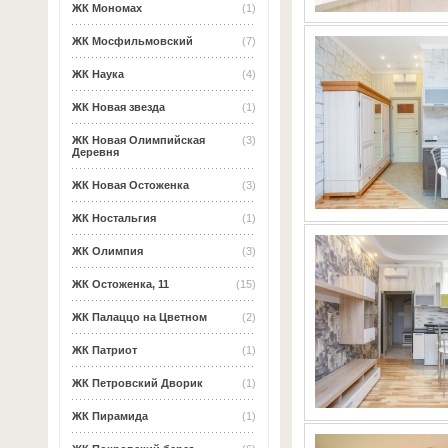
ЖК Мономах
(1)
ЖК Мосфильмовский
(7)
ЖК Наука
(4)
ЖК Новая звезда
(1)
ЖК Новая Олимпийская
(3)
Деревня
ЖК Новая Остоженка
(3)
ЖК Ностальгия
(1)
ЖК Олимпия
(3)
ЖК Остоженка, 11
(15)
ЖК Палаццо на Цветном
(2)
ЖК Патриот
(1)
ЖК Петровский Дворик
(1)
ЖК Пирамида
(1)