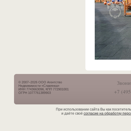
Звони
© 2007–2026 ООО Агентство
Недвижимости «Славянка»
ИНН 7743663096, КПП 772901001
+7 (495
ОГРН 1077761389903
При использовании сайта Вы как посетител
и даёте своё
согласие на обработку пер