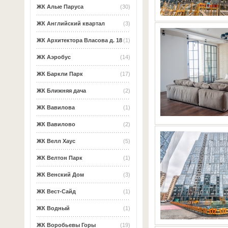
ЖК Алые Паруса
(30)
ЖК Английский квартал
(3)
ЖК Архитектора Власова д. 18
(1)
ЖК Аэробус
(14)
ЖК Баркли Парк
(17)
ЖК Ближняя дача
(2)
ЖК Вавилова
(1)
ЖК Вавилово
(2)
ЖК Велл Хаус
(5)
ЖК Велтон Парк
(1)
ЖК Венский Дом
(3)
ЖК Вест-Сайд
(1)
ЖК Водный
(1)
ЖК Воробьевы Горы
(19)