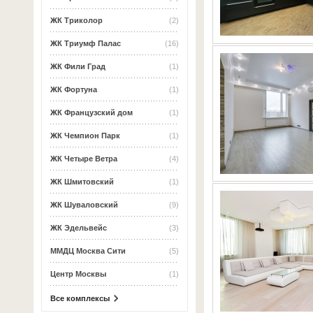
ЖК Триколор
(2)
ЖК Триумф Палас
(16)
ЖК Фили Град
(1)
ЖК Фортуна
(1)
ЖК Французский дом
(1)
ЖК Чемпион Парк
(1)
ЖК Четыре Ветра
(4)
ЖК Шмитовский
(1)
ЖК Шуваловский
(9)
ЖК Эдельвейс
(3)
ММДЦ Москва Сити
(5)
Центр Москвы
(1)
Все комплексы