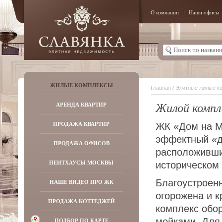
О компании
Наши офисы
ЖИЛЫЕ КОМПЛЕКСЫ
Главная
/
Элитные жилые к
Жилой компл
АРЕНДА КВАРТИР
ПРОДАЖА КВАРТИР
ЖК «Дом на М
эффектный «д
ПРОДАЖА ОФИСОВ
расположивши
ПЕНТХАУСЫ МОСКВЫ
историческом
Благоустроен
НАШЕ ВИДЕО ПРО ЖК
огорожена и к
ПРОДАЖА КОТТЕДЖЕЙ
комплекс обо
мойками. Для
ПОДБОР ПО КАРТЕ