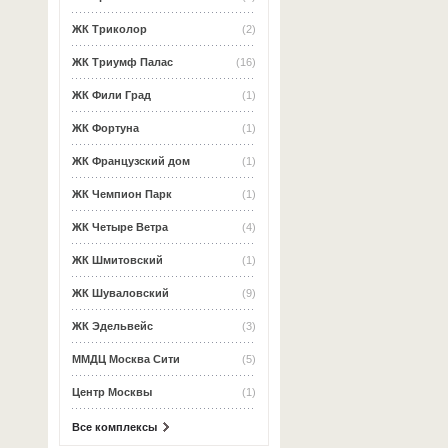
ЖК Триколор
(2)
ЖК Триумф Палас
(16)
ЖК Фили Град
(1)
ЖК Фортуна
(1)
ЖК Французский дом
(1)
ЖК Чемпион Парк
(1)
ЖК Четыре Ветра
(4)
ЖК Шмитовский
(1)
ЖК Шуваловский
(9)
ЖК Эдельвейс
(3)
ММДЦ Москва Сити
(5)
Центр Москвы
(1)
Все комплексы