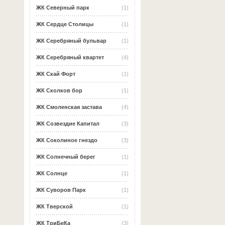
ЖК Северный парк
(1)
ЖК Сердце Столицы
(1)
ЖК Серебряный бульвар
(1)
ЖК Серебряный квартет
(4)
ЖК Скай Форт
(1)
ЖК Сколков бор
(1)
ЖК Смоленская застава
(4)
ЖК Созвездие Капитал
(3)
ЖК Соколиное гнездо
(3)
ЖК Солнечный берег
(1)
ЖК Солнце
(1)
ЖК Суворов Парк
(1)
ЖК Тверской
(1)
ЖК ТриБеКа
(3)