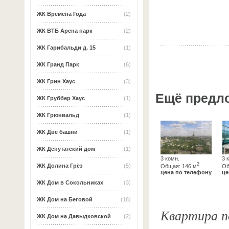
ЖК Времена Года
(2)
ЖК ВТБ Арена парк
(2)
ЖК Гарибальди д. 15
(1)
ЖК Гранд Парк
(6)
ЖК Грин Хаус
(3)
Ещё предл
ЖК Груббер Хаус
(1)
ЖК Грюнвальд
(1)
ЖК Две башни
(1)
ЖК Депутатский дом
(1)
3 комн.
3 
2
ЖК Долина Грёз
(5)
Общая: 146 м
Об
цена по телефону
це
ЖК Дом в Сокольниках
(3)
ЖК Дом на Беговой
(16)
Квартира по
ЖК Дом на Давыдковской
(2)