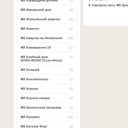
ЖК Изумрудная долина
(1)
Смотреть весь ЖК До
ЖК Имперский дом
(2)
ЖК Итальянский квартал
(9)
ЖК Камелот
(1)
ЖК Квартал на Ленинском
(44)
ЖК Климашкина 19
(1)
ЖК Клубный дом
(1)
SOHO+NOHO (Сохо+Нохо)
ЖК Колизей
(1)
ЖК Континенталь
(1)
ЖК Корона
(3)
ЖК Корона севера
(1)
ЖК Крылатская панорама
(1)
ЖК Кунцево
(13)
ЖК Кутузов Форт
(1)