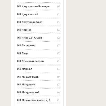
ЖК Кутузовская Ривьера
(6)
ЖК Кутузовский
(1)
ЖК Лазурный блюз
(1)
ЖК Лайнер
(3)
ЖК Липовая Аллея
(2)
ЖК Литератор
(2)
ЖК Лица
(2)
ЖК Лосиный остров
(1)
ЖК Маршал
(1)
ЖК Миракс Парк
(9)
ЖК Мичурино
(2)
ЖК Мичуринский
(4)
ЖК Можайское шоссе д. 6
(1)