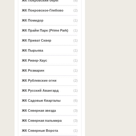
ЖК Покровский берег
(6)
ЖК Покровское-Глебово
(2)
ЖК Помидор
(1)
ЖК Прайм Парк (Prime Park)
(1)
ЖК Приват Сквер
(1)
ЖК Пырьева
(1)
ЖК Ривер-Хаус
(1)
ЖК Розмарин
(1)
ЖК Рублевские огни
(2)
ЖК Русский Авангард
(1)
ЖК Садовые Кварталы
(6)
ЖК Северная звезда
(3)
ЖК Северная пальмира
(3)
ЖК Северные Ворота
(1)