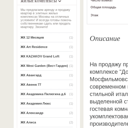
Число комнат
ЖИЛЫЕ КОМПЛЕКСЫ
Общая площадь
Мы предлагаем аренду и продажу
квартир в элитных жилых
Этаж
комплексах Москвы на отличных
условиях! И всегда готовы помочь
собственникам сдать или продать
квартиру. Звоните!
Описание
ЖК 12 Месяцев
(1)
ЖК Art Residence
(1)
ЖК KAZAKOV Grand Loft
(1)
На продажу п
ЖК West Garden (Вест Гарден)
(1)
комплексе "Д
ЖК Авангард
(1)
Мосфильмовска
ЖК Авеню 77
(1)
современном 
стильной итал
ЖК Академика Пилюгина д.6
(1)
выделенной ст
ЖК Академия Люкс
(1)
гостевая комн
ЖК Александр
(2)
укомплектова
производител
ЖК Алиса
(2)