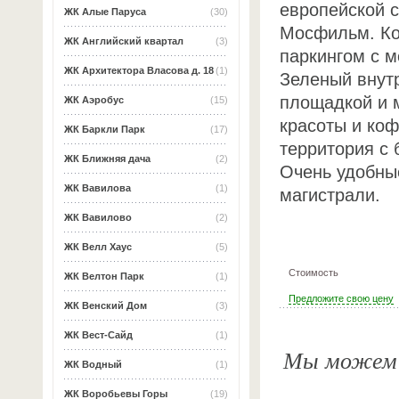
европейской с
ЖК Алые Паруса
(30)
Мосфильм. Ко
ЖК Английский квартал
(3)
паркингом с м
ЖК Архитектора Власова д. 18
(1)
Зеленый внут
площадкой и 
ЖК Аэробус
(15)
красоты и ко
ЖК Баркли Парк
(17)
территория с
ЖК Ближняя дача
(2)
Очень удобны
ЖК Вавилова
(1)
магистрали.
ЖК Вавилово
(2)
ЖК Велл Хаус
(5)
Стоимость
ЖК Велтон Парк
(1)
Предложите свою цену
ЖК Венский Дом
(3)
ЖК Вест-Сайд
(1)
Мы можем о
ЖК Водный
(1)
ЖК Воробьевы Горы
(19)