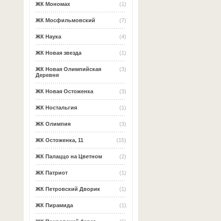
ЖК Мономах
(1)
ЖК Мосфильмовский
(7)
ЖК Наука
(4)
ЖК Новая звезда
(1)
ЖК Новая Олимпийская
(3)
Деревня
ЖК Новая Остоженка
(3)
ЖК Ностальгия
(1)
ЖК Олимпия
(3)
ЖК Остоженка, 11
(15)
ЖК Палаццо на Цветном
(2)
ЖК Патриот
(1)
ЖК Петровский Дворик
(1)
ЖК Пирамида
(1)