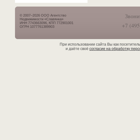
Звони
© 2007–2026 ООО Агентство
Недвижимости «Славянка»
ИНН 7743663096, КПП 772901001
+7 (495
ОГРН 1077761389903
При использовании сайта Вы как посетител
и даёте своё
согласие на обработку пер