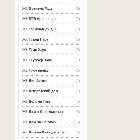
ЖК Времена Года
(2)
ЖК ВТБ Арена парк
(2)
ЖК Гарибальди д. 15
(1)
ЖК Гранд Парк
(6)
ЖК Грин Хаус
(3)
ЖК Груббер Хаус
(1)
ЖК Грюнвальд
(1)
ЖК Две башни
(1)
ЖК Депутатский дом
(1)
ЖК Долина Грёз
(5)
ЖК Дом в Сокольниках
(3)
ЖК Дом на Беговой
(16)
ЖК Дом на Давыдковской
(2)