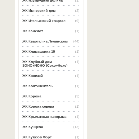
ЖК Изумрудная долина
(1)
ЖК Имперский дом
(2)
ЖК Итальянский квартал
(9)
ЖК Камелот
(1)
ЖК Квартал на Ленинском
(44)
ЖК Климашкина 19
(1)
ЖК Клубный дом
(1)
SOHO+NOHO (Сохо+Нохо)
ЖК Колизей
(1)
ЖК Континенталь
(1)
ЖК Корона
(3)
ЖК Корона севера
(1)
ЖК Крылатская панорама
(1)
ЖК Кунцево
(13)
ЖК Кутузов Форт
(1)