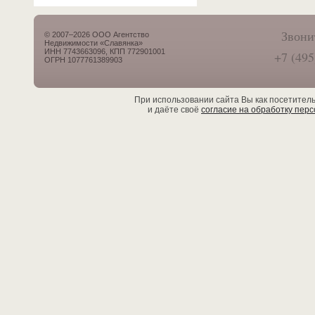
Звони
© 2007–2026 ООО Агентство
Недвижимости «Славянка»
ИНН 7743663096, КПП 772901001
+7 (495
ОГРН 1077761389903
При использовании сайта Вы как посетител
и даёте своё
согласие на обработку пер