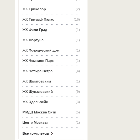
ЖК Триколор
(2)
ЖК Триумф Палас
(16)
ЖК Фили Град
(1)
ЖК Фортуна
(1)
ЖК Французский дом
(1)
ЖК Чемпион Парк
(1)
ЖК Четыре Ветра
(4)
ЖК Шмитовский
(1)
ЖК Шуваловский
(9)
ЖК Эдельвейс
(3)
ММДЦ Москва Сити
(5)
Центр Москвы
(1)
Все комплексы