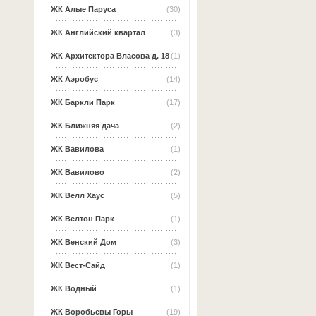
ЖК Алые Паруса
(30)
ЖК Английский квартал
(3)
ЖК Архитектора Власова д. 18
(1)
ЖК Аэробус
(14)
ЖК Баркли Парк
(17)
ЖК Ближняя дача
(2)
ЖК Вавилова
(1)
ЖК Вавилово
(2)
ЖК Велл Хаус
(5)
ЖК Велтон Парк
(1)
ЖК Венский Дом
(3)
ЖК Вест-Сайд
(1)
ЖК Водный
(1)
ЖК Воробьевы Горы
(19)