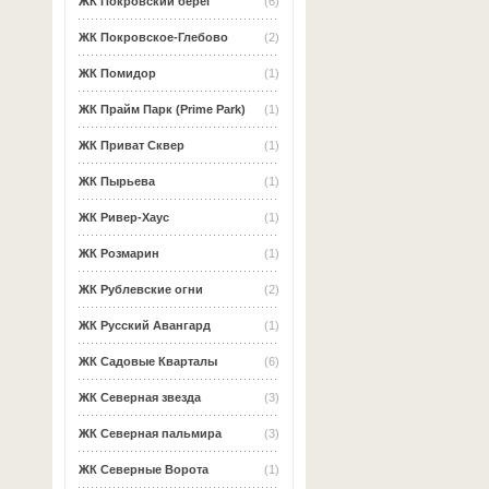
ЖК Покровский берег
(6)
ЖК Покровское-Глебово
(2)
ЖК Помидор
(1)
ЖК Прайм Парк (Prime Park)
(1)
ЖК Приват Сквер
(1)
ЖК Пырьева
(1)
ЖК Ривер-Хаус
(1)
ЖК Розмарин
(1)
ЖК Рублевские огни
(2)
ЖК Русский Авангард
(1)
ЖК Садовые Кварталы
(6)
ЖК Северная звезда
(3)
ЖК Северная пальмира
(3)
ЖК Северные Ворота
(1)