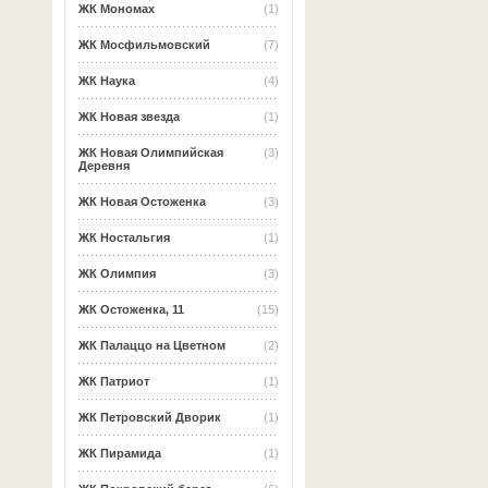
ЖК Мономах
(1)
ЖК Мосфильмовский
(7)
ЖК Наука
(4)
ЖК Новая звезда
(1)
ЖК Новая Олимпийская
(3)
Деревня
ЖК Новая Остоженка
(3)
ЖК Ностальгия
(1)
ЖК Олимпия
(3)
ЖК Остоженка, 11
(15)
ЖК Палаццо на Цветном
(2)
ЖК Патриот
(1)
ЖК Петровский Дворик
(1)
ЖК Пирамида
(1)