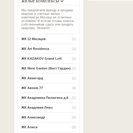
ЖИЛЫЕ КОМПЛЕКСЫ
Мы предлагаем аренду и продажу
квартир в элитных жилых
комплексах Москвы на отличных
условиях! И всегда готовы помочь
собственникам сдать или продать
квартиру. Звоните!
ЖК 12 Месяцев
(1)
ЖК Art Residence
(1)
ЖК KAZAKOV Grand Loft
(1)
ЖК West Garden (Вест Гарден)
(1)
ЖК Авангард
(1)
ЖК Авеню 77
(1)
ЖК Академика Пилюгина д.6
(1)
ЖК Академия Люкс
(1)
ЖК Александр
(2)
ЖК Алиса
(2)