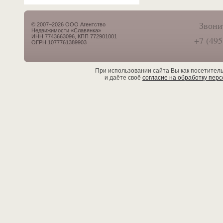
Звони
© 2007–2026 ООО Агентство
Недвижимости «Славянка»
ИНН 7743663096, КПП 772901001
+7 (495
ОГРН 1077761389903
При использовании сайта Вы как посетител
и даёте своё
согласие на обработку пер