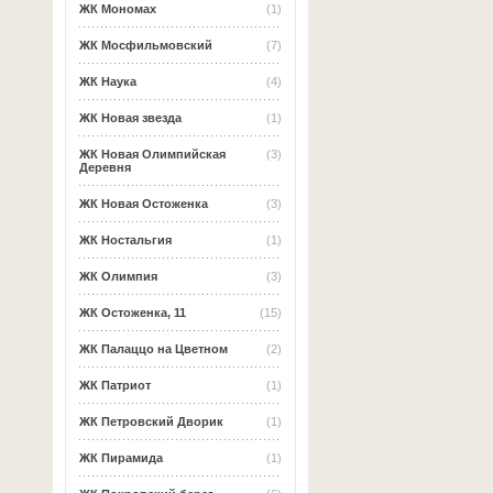
ЖК Мономах
(1)
ЖК Мосфильмовский
(7)
ЖК Наука
(4)
ЖК Новая звезда
(1)
ЖК Новая Олимпийская
(3)
Деревня
ЖК Новая Остоженка
(3)
ЖК Ностальгия
(1)
ЖК Олимпия
(3)
ЖК Остоженка, 11
(15)
ЖК Палаццо на Цветном
(2)
ЖК Патриот
(1)
ЖК Петровский Дворик
(1)
ЖК Пирамида
(1)