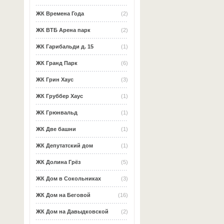
ЖК Времена Года
(2)
ЖК ВТБ Арена парк
(2)
ЖК Гарибальди д. 15
(1)
ЖК Гранд Парк
(6)
ЖК Грин Хаус
(3)
ЖК Груббер Хаус
(1)
ЖК Грюнвальд
(1)
ЖК Две башни
(1)
ЖК Депутатский дом
(1)
ЖК Долина Грёз
(5)
ЖК Дом в Сокольниках
(3)
ЖК Дом на Беговой
(16)
ЖК Дом на Давыдковской
(2)