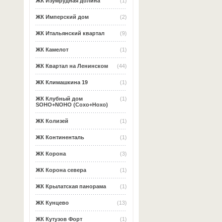
ЖК Изумрудная долина
(1)
ЖК Имперский дом
(2)
ЖК Итальянский квартал
(9)
ЖК Камелот
(1)
ЖК Квартал на Ленинском
(44)
ЖК Климашкина 19
(1)
ЖК Клубный дом
(1)
SOHO+NOHO (Сохо+Нохо)
ЖК Колизей
(1)
ЖК Континенталь
(1)
ЖК Корона
(3)
ЖК Корона севера
(1)
ЖК Крылатская панорама
(1)
ЖК Кунцево
(13)
ЖК Кутузов Форт
(1)