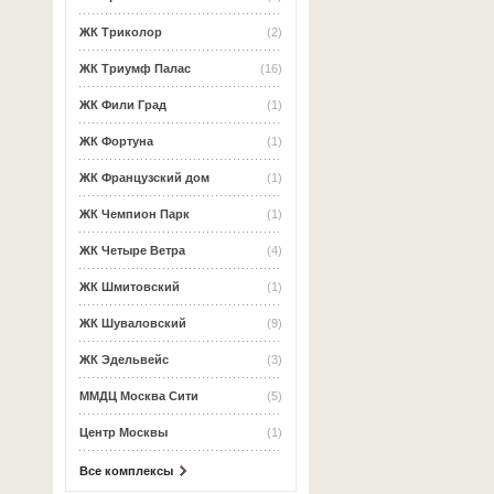
ЖК Триколор
(2)
ЖК Триумф Палас
(16)
ЖК Фили Град
(1)
ЖК Фортуна
(1)
ЖК Французский дом
(1)
ЖК Чемпион Парк
(1)
ЖК Четыре Ветра
(4)
ЖК Шмитовский
(1)
ЖК Шуваловский
(9)
ЖК Эдельвейс
(3)
ММДЦ Москва Сити
(5)
Центр Москвы
(1)
Все комплексы