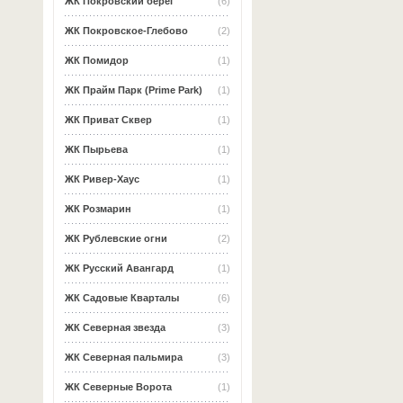
ЖК Покровский берег
(6)
ЖК Покровское-Глебово
(2)
ЖК Помидор
(1)
ЖК Прайм Парк (Prime Park)
(1)
ЖК Приват Сквер
(1)
ЖК Пырьева
(1)
ЖК Ривер-Хаус
(1)
ЖК Розмарин
(1)
ЖК Рублевские огни
(2)
ЖК Русский Авангард
(1)
ЖК Садовые Кварталы
(6)
ЖК Северная звезда
(3)
ЖК Северная пальмира
(3)
ЖК Северные Ворота
(1)