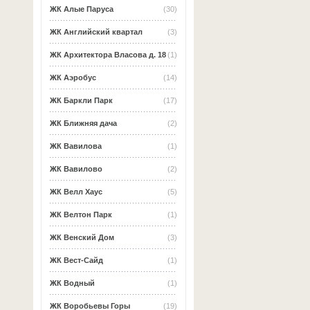
ЖК Алые Паруса
(30)
ЖК Английский квартал
(3)
ЖК Архитектора Власова д. 18
(1)
ЖК Аэробус
(14)
ЖК Баркли Парк
(17)
ЖК Ближняя дача
(2)
ЖК Вавилова
(1)
ЖК Вавилово
(2)
ЖК Велл Хаус
(5)
ЖК Велтон Парк
(1)
ЖК Венский Дом
(3)
ЖК Вест-Сайд
(1)
ЖК Водный
(1)
ЖК Воробьевы Горы
(19)