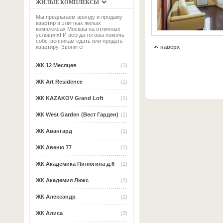
ЖИЛЫЕ КОМПЛЕКСЫ
Мы предлагаем аренду и продажу
квартир в элитных жилых
комплексах Москвы на отличных
условиях! И всегда готовы помочь
собственникам сдать или продать
наверх
квартиру. Звоните!
ЖК 12 Месяцев
(1)
ЖК Art Residence
(1)
ЖК KAZAKOV Grand Loft
(1)
ЖК West Garden (Вест Гарден)
(1)
ЖК Авангард
(1)
ЖК Авеню 77
(1)
ЖК Академика Пилюгина д.6
(1)
ЖК Академия Люкс
(1)
ЖК Александр
(2)
ЖК Алиса
(2)