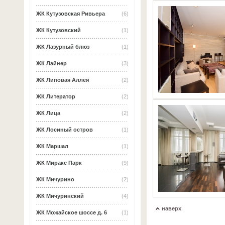
ЖК Кутузовская Ривьера
(6)
ЖК Кутузовский
(1)
ЖК Лазурный блюз
(1)
ЖК Лайнер
(3)
ЖК Липовая Аллея
(2)
ЖК Литератор
(2)
ЖК Лица
(2)
ЖК Лосиный остров
(1)
ЖК Маршал
(1)
ЖК Миракс Парк
(9)
ЖК Мичурино
(2)
ЖК Мичуринский
(4)
наверх
ЖК Можайское шоссе д. 6
(1)