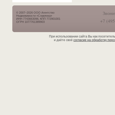
Звони
© 2007–2026 ООО Агентство
Недвижимости «Славянка»
ИНН 7743663096, КПП 772901001
+7 (495
ОГРН 1077761389903
При использовании сайта Вы как посетител
и даёте своё
согласие на обработку пер