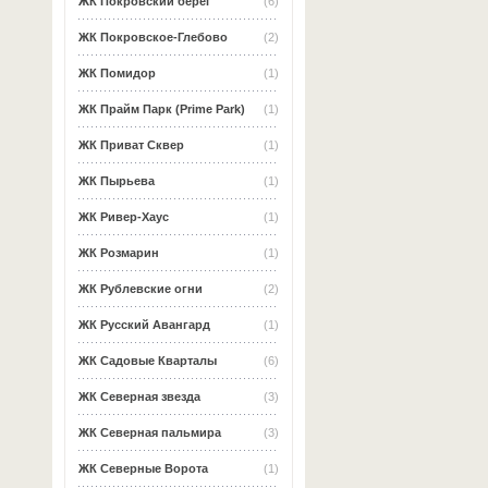
ЖК Покровский берег
(6)
ЖК Покровское-Глебово
(2)
ЖК Помидор
(1)
ЖК Прайм Парк (Prime Park)
(1)
ЖК Приват Сквер
(1)
ЖК Пырьева
(1)
ЖК Ривер-Хаус
(1)
ЖК Розмарин
(1)
ЖК Рублевские огни
(2)
ЖК Русский Авангард
(1)
ЖК Садовые Кварталы
(6)
ЖК Северная звезда
(3)
ЖК Северная пальмира
(3)
ЖК Северные Ворота
(1)