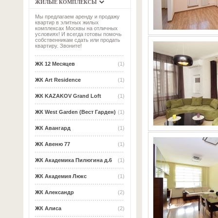
ЖИЛЫЕ КОМПЛЕКСЫ
Мы предлагаем аренду и продажу
квартир в элитных жилых
комплексах Москвы на отличных
условиях! И всегда готовы помочь
собственникам сдать или продать
квартиру. Звоните!
ЖК 12 Месяцев
(1)
ЖК Art Residence
(1)
ЖК KAZAKOV Grand Loft
(1)
ЖК West Garden (Вест Гарден)
(1)
ЖК Авангард
(1)
ЖК Авеню 77
(1)
ЖК Академика Пилюгина д.6
(1)
ЖК Академия Люкс
(1)
ЖК Александр
(2)
ЖК Алиса
(2)