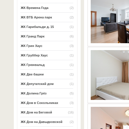
ЖК Времена Года
(2)
ЖК ВТБ Арена парк
(2)
ЖК Гарибальди д. 15
(1)
ЖК Гранд Парк
(6)
ЖК Грин Хаус
(3)
ЖК Груббер Хаус
(1)
ЖК Грюнвальд
(1)
ЖК Две башни
(1)
ЖК Депутатский дом
(1)
ЖК Долина Грёз
(5)
ЖК Дом в Сокольниках
(3)
ЖК Дом на Беговой
(16)
ЖК Дом на Давыдковской
(2)