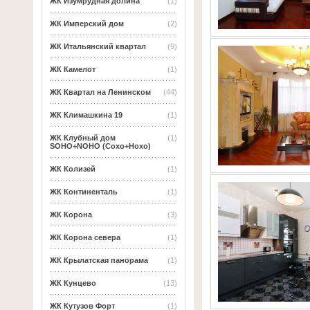
ЖК Изумрудная долина
(1)
ЖК Имперский дом
(2)
ЖК Итальянский квартал
(9)
ЖК Камелот
(1)
ЖК Квартал на Ленинском
(44)
ЖК Климашкина 19
(1)
ЖК Клубный дом
(1)
SOHO+NOHO (Сохо+Нохо)
ЖК Колизей
(1)
ЖК Континенталь
(1)
ЖК Корона
(3)
ЖК Корона севера
(1)
ЖК Крылатская панорама
(1)
ЖК Кунцево
(13)
ЖК Кутузов Форт
(1)