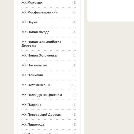
ЖК Мономах
(1)
ЖК Мосфильмовский
(7)
ЖК Наука
(4)
ЖК Новая звезда
(1)
ЖК Новая Олимпийская
(3)
Деревня
ЖК Новая Остоженка
(3)
ЖК Ностальгия
(1)
ЖК Олимпия
(3)
ЖК Остоженка, 11
(15)
ЖК Палаццо на Цветном
(2)
ЖК Патриот
(1)
ЖК Петровский Дворик
(1)
ЖК Пирамида
(1)