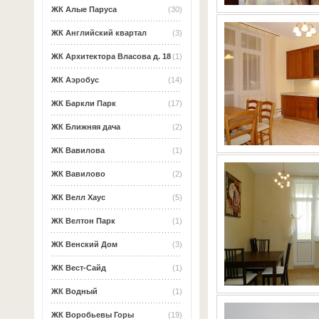
ЖК Алые Паруса
(30)
ЖК Английский квартал
(3)
ЖК Архитектора Власова д. 18
(1)
ЖК Аэробус
(14)
ЖК Баркли Парк
(17)
ЖК Ближняя дача
(2)
ЖК Вавилова
(1)
ЖК Вавилово
(2)
ЖК Велл Хаус
(5)
ЖК Велтон Парк
(1)
ЖК Венский Дом
(3)
ЖК Вест-Сайд
(1)
ЖК Водный
(1)
ЖК Воробьевы Горы
(19)