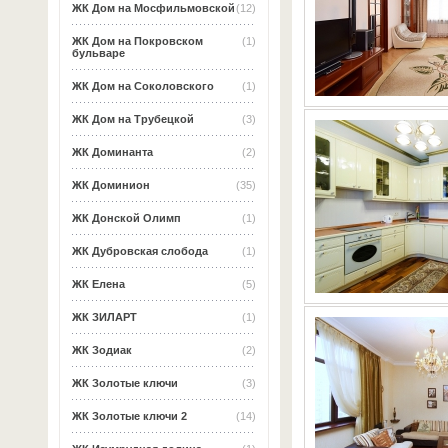
ЖК Дом на Мосфильмовской
(12)
ЖК Дом на Покровском
(1)
бульваре
ЖК Дом на Соколовского
(1)
ЖК Дом на Трубецкой
(3)
ЖК Доминанта
(2)
ЖК Доминион
(35)
ЖК Донской Олимп
(1)
ЖК Дубровская слобода
(1)
ЖК Елена
(5)
ЖК ЗИЛАРТ
(1)
ЖК Зодиак
(2)
ЖК Золотые ключи
(3)
ЖК Золотые ключи 2
(14)