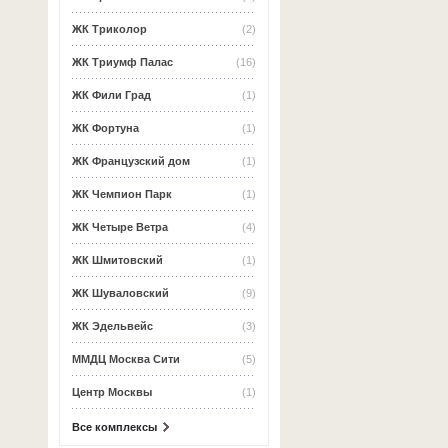
ЖК Триколор
(2)
ЖК Триумф Палас
(16)
ЖК Фили Град
(1)
ЖК Фортуна
(1)
ЖК Французский дом
(1)
ЖК Чемпион Парк
(1)
ЖК Четыре Ветра
(4)
ЖК Шмитовский
(1)
ЖК Шуваловский
(9)
ЖК Эдельвейс
(3)
ММДЦ Москва Сити
(5)
Центр Москвы
(1)
Все комплексы