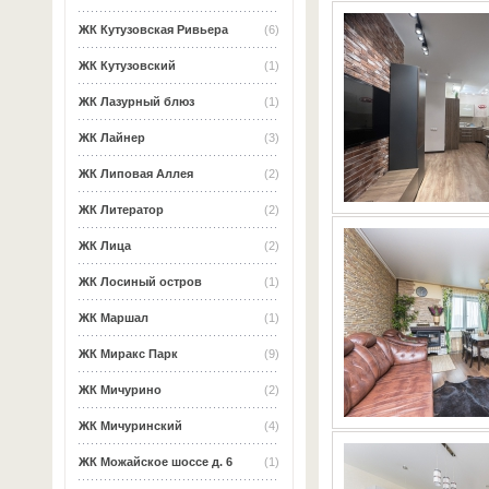
ЖК Кутузовская Ривьера
(6)
ЖК Кутузовский
(1)
ЖК Лазурный блюз
(1)
ЖК Лайнер
(3)
ЖК Липовая Аллея
(2)
ЖК Литератор
(2)
ЖК Лица
(2)
ЖК Лосиный остров
(1)
ЖК Маршал
(1)
ЖК Миракс Парк
(9)
ЖК Мичурино
(2)
ЖК Мичуринский
(4)
ЖК Можайское шоссе д. 6
(1)