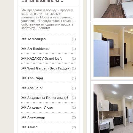
ЖИЛЫЕ КОМПЛЕКСЫ
Мы предлагаем аренду и продажу
квартир в элитных жилых
комплексах Москвы на отличных
условиях! И всегда готовы помочь
собственникам сдать или продать
квартиру. Звоните!
ЖК 12 Месяцев
(1)
ЖК Art Residence
(1)
ЖК KAZAKOV Grand Loft
(1)
ЖК West Garden (Вест Гарден)
(1)
ЖК Авангард
(1)
ЖК Авеню 77
(1)
ЖК Академика Пилюгина д.6
(1)
ЖК Академия Люкс
(1)
ЖК Александр
(2)
ЖК Алиса
(2)