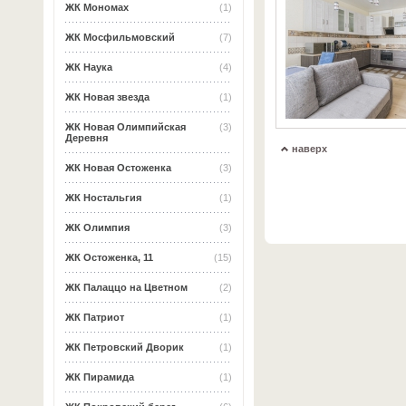
ЖК Мономах
(1)
ЖК Мосфильмовский
(7)
ЖК Наука
(4)
ЖК Новая звезда
(1)
ЖК Новая Олимпийская
(3)
Деревня
наверх
ЖК Новая Остоженка
(3)
ЖК Ностальгия
(1)
ЖК Олимпия
(3)
ЖК Остоженка, 11
(15)
ЖК Палаццо на Цветном
(2)
ЖК Патриот
(1)
ЖК Петровский Дворик
(1)
ЖК Пирамида
(1)