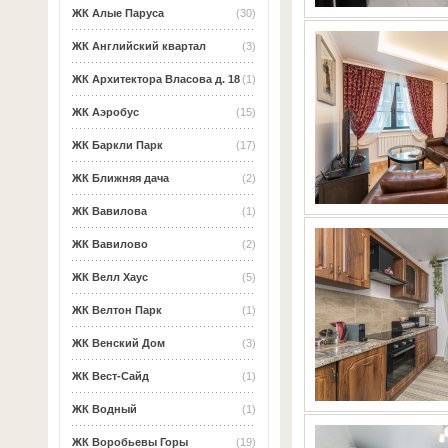
ЖК Алые Паруса
(30)
ЖК Английский квартал
(3)
ЖК Архитектора Власова д. 18
(1)
ЖК Аэробус
(15)
ЖК Баркли Парк
(17)
ЖК Ближняя дача
(2)
ЖК Вавилова
(1)
ЖК Вавилово
(2)
ЖК Велл Хаус
(5)
ЖК Велтон Парк
(1)
ЖК Венский Дом
(3)
ЖК Вест-Сайд
(1)
ЖК Водный
(1)
ЖК Воробьевы Горы
(19)