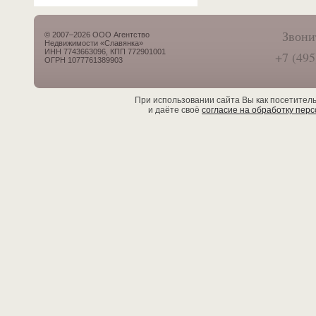
Звони
© 2007–2026 ООО Агентство
Недвижимости «Славянка»
ИНН 7743663096, КПП 772901001
+7 (495
ОГРН 1077761389903
При использовании сайта Вы как посетител
и даёте своё
согласие на обработку пер