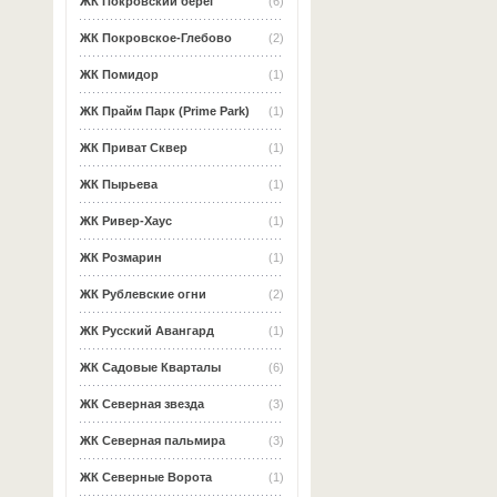
ЖК Покровский берег
(6)
ЖК Покровское-Глебово
(2)
ЖК Помидор
(1)
ЖК Прайм Парк (Prime Park)
(1)
ЖК Приват Сквер
(1)
ЖК Пырьева
(1)
ЖК Ривер-Хаус
(1)
ЖК Розмарин
(1)
ЖК Рублевские огни
(2)
ЖК Русский Авангард
(1)
ЖК Садовые Кварталы
(6)
ЖК Северная звезда
(3)
ЖК Северная пальмира
(3)
ЖК Северные Ворота
(1)