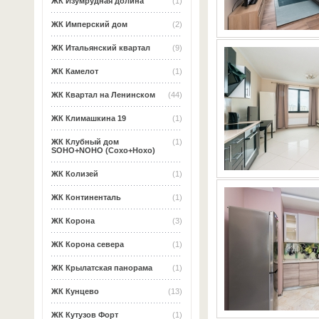
ЖК Изумрудная долина
(1)
ЖК Имперский дом
(2)
ЖК Итальянский квартал
(9)
ЖК Камелот
(1)
ЖК Квартал на Ленинском
(44)
ЖК Климашкина 19
(1)
ЖК Клубный дом
(1)
SOHO+NOHO (Сохо+Нохо)
ЖК Колизей
(1)
ЖК Континенталь
(1)
ЖК Корона
(3)
ЖК Корона севера
(1)
ЖК Крылатская панорама
(1)
ЖК Кунцево
(13)
ЖК Кутузов Форт
(1)