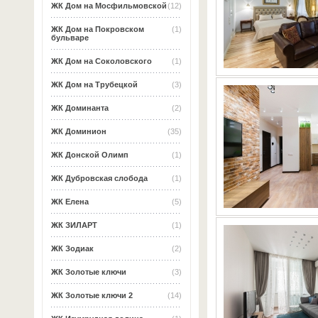
ЖК Дом на Мосфильмовской
(12)
ЖК Дом на Покровском
(1)
бульваре
ЖК Дом на Соколовского
(1)
ЖК Дом на Трубецкой
(3)
ЖК Доминанта
(2)
ЖК Доминион
(35)
ЖК Донской Олимп
(1)
ЖК Дубровская слобода
(1)
ЖК Елена
(5)
ЖК ЗИЛАРТ
(1)
ЖК Зодиак
(2)
ЖК Золотые ключи
(3)
ЖК Золотые ключи 2
(14)