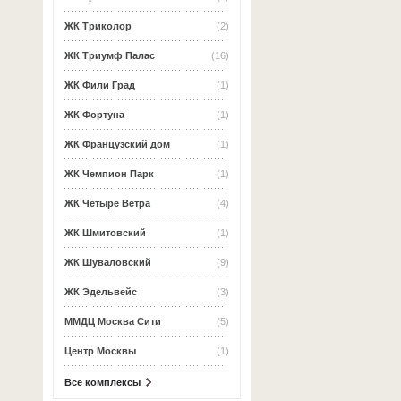
ЖК Триколор
(2)
ЖК Триумф Палас
(16)
ЖК Фили Град
(1)
ЖК Фортуна
(1)
ЖК Французский дом
(1)
ЖК Чемпион Парк
(1)
ЖК Четыре Ветра
(4)
ЖК Шмитовский
(1)
ЖК Шуваловский
(9)
ЖК Эдельвейс
(3)
ММДЦ Москва Сити
(5)
Центр Москвы
(1)
Все комплексы