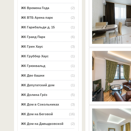
ЖК Времена Года
(2)
ЖК ВТБ Арена парк
(2)
ЖК Гарибальди д. 15
(1)
ЖК Гранд Парк
(6)
ЖК Грин Хаус
(3)
ЖК Груббер Хаус
(1)
ЖК Грюнвальд
(1)
ЖК Две башни
(1)
ЖК Депутатский дом
(1)
ЖК Долина Грёз
(5)
ЖК Дом в Сокольниках
(3)
ЖК Дом на Беговой
(16)
ЖК Дом на Давыдковской
(2)