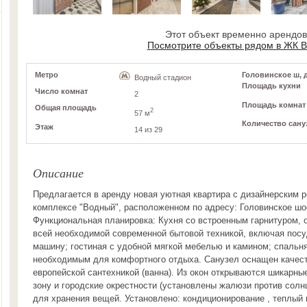
Этот объект временно арендо
Посмотрите объекты рядом в ЖК 
Метро
Головинское ш, д
Водный стадион
Площадь кухни
Число комнат
2
Площадь комнат
Общая площадь
2
57 м
Количество сану
Этаж
14 из 29
Описание
Предлагается в аренду новая уютная квартира с дизайнерским 
комплексе "Водный", расположенном по адресу: Головинское шос
Функциональная планировка: Кухня со встроенным гарнитуром,
всей необходимой современной бытовой техникой, включая пос
машину; гостиная с удобной мягкой мебелью и камином; спальн
необходимым для комфортного отдыха. Санузел оснащен качес
европейской сантехникой (ванна). Из окон открываются шикарны
зону и городские окрестности (установлены жалюзи против солн
для хранения вещей. Установлено: кондиционирование , теплый п