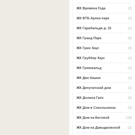
ЖК Времена Года
(2)
ЖК ВТБ Арена парк
(2)
ЖК Гарибальди д. 15
(1)
ЖК Гранд Парк
(6)
ЖК Грин Хаус
(3)
ЖК Груббер Хаус
(1)
ЖК Грюнвальд
(1)
ЖК Две башни
(1)
ЖК Депутатский дом
(1)
ЖК Долина Грёз
(5)
ЖК Дом в Сокольниках
(3)
ЖК Дом на Беговой
(16)
ЖК Дом на Давыдковской
(2)