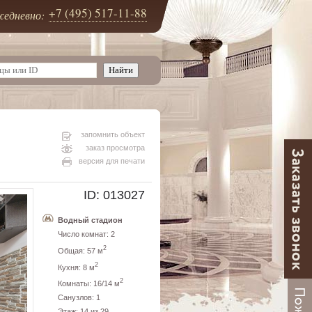
+7 (495) 517-11-88
едневно:
запомнить объект
заказ просмотра
версия для печати
ID: 013027
Водный стадион
Число комнат: 2
2
Общая: 57 м
2
Кухня: 8 м
2
Комнаты: 16/14 м
Санузлов: 1
Этаж: 14 из 29