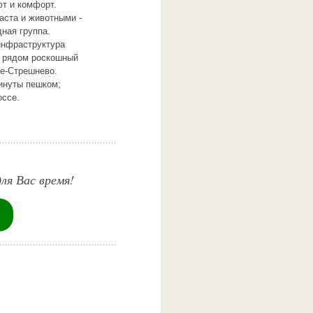
ют и комфорт.
аста и животными -
ная группа.
инфраструктура
, рядом роскошный
ое-Стрешнево.
инуты пешком;
оссе.
ля Вас время!