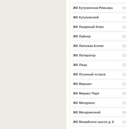
ЖК Кутузовская Ривьера
(6)
ЖК Кутузовский
(1)
ЖК Лазурный блюз
(1)
ЖК Лайнер
(3)
ЖК Липовая Аллея
(2)
ЖК Литератор
(2)
ЖК Лица
(2)
ЖК Лосиный остров
(1)
ЖК Маршал
(1)
ЖК Миракс Парк
(9)
ЖК Мичурино
(2)
ЖК Мичуринский
(4)
ЖК Можайское шоссе д. 6
(1)