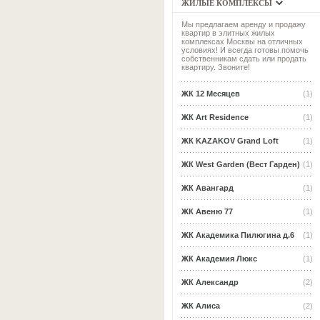
ЖИЛЫЕ КОМПЛЕКСЫ
Мы предлагаем аренду и продажу
квартир в элитных жилых
комплексах Москвы на отличных
условиях! И всегда готовы помочь
собственникам сдать или продать
квартиру. Звоните!
ЖК 12 Месяцев
(1)
ЖК Art Residence
(1)
ЖК KAZAKOV Grand Loft
(1)
ЖК West Garden (Вест Гарден)
(1)
ЖК Авангард
(1)
ЖК Авеню 77
(1)
ЖК Академика Пилюгина д.6
(1)
ЖК Академия Люкс
(1)
ЖК Александр
(2)
ЖК Алиса
(2)