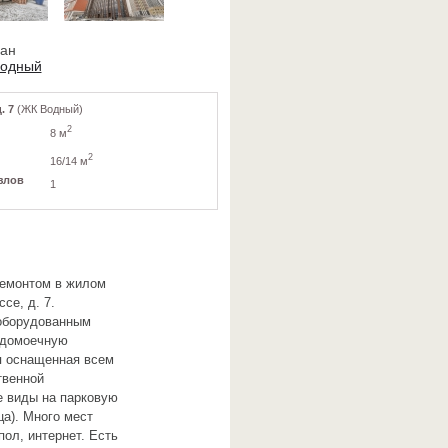
ван
Водный
. 7
(ЖК Водный)
2
8 м
2
16/14 м
злов
1
ремонтом в жилом
се, д. 7.
 оборудованным
удомоечную
я оснащенная всем
твенной
е виды на парковую
ца). Много мест
ол, интернет. Есть