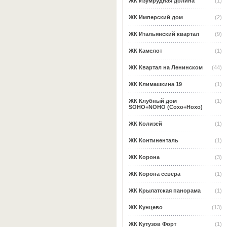
ЖК Изумрудная долина
(1)
ЖК Имперский дом
(2)
ЖК Итальянский квартал
(9)
ЖК Камелот
(1)
ЖК Квартал на Ленинском
(44)
ЖК Климашкина 19
(1)
ЖК Клубный дом
(1)
SOHO+NOHO (Сохо+Нохо)
ЖК Колизей
(1)
ЖК Континенталь
(1)
ЖК Корона
(3)
ЖК Корона севера
(1)
ЖК Крылатская панорама
(1)
ЖК Кунцево
(13)
ЖК Кутузов Форт
(1)