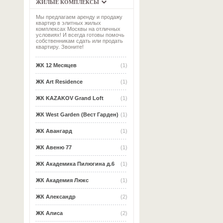
ЖИЛЫЕ КОМПЛЕКСЫ
Мы предлагаем аренду и продажу
квартир в элитных жилых
комплексах Москвы на отличных
условиях! И всегда готовы помочь
собственникам сдать или продать
квартиру. Звоните!
ЖК 12 Месяцев
(1)
ЖК Art Residence
(1)
ЖК KAZAKOV Grand Loft
(1)
ЖК West Garden (Вест Гарден)
(1)
ЖК Авангард
(1)
ЖК Авеню 77
(1)
ЖК Академика Пилюгина д.6
(1)
ЖК Академия Люкс
(1)
ЖК Александр
(2)
ЖК Алиса
(2)