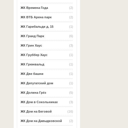
ЖК Времена Года
(2)
ЖК ВТБ Арена парк
(2)
ЖК Гарибальди д. 15
(1)
ЖК Гранд Парк
(6)
ЖК Грин Хаус
(3)
ЖК Груббер Хаус
(1)
ЖК Грюнвальд
(1)
ЖК Две башни
(1)
ЖК Депутатский дом
(1)
ЖК Долина Грёз
(5)
ЖК Дом в Сокольниках
(3)
ЖК Дом на Беговой
(16)
ЖК Дом на Давыдковской
(2)