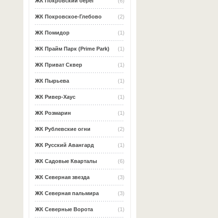
ЖК Покровский берег
(6)
ЖК Покровское-Глебово
(2)
ЖК Помидор
(1)
ЖК Прайм Парк (Prime Park)
(1)
ЖК Приват Сквер
(1)
ЖК Пырьева
(1)
ЖК Ривер-Хаус
(1)
ЖК Розмарин
(1)
ЖК Рублевские огни
(2)
ЖК Русский Авангард
(1)
ЖК Садовые Кварталы
(6)
ЖК Северная звезда
(3)
ЖК Северная пальмира
(3)
ЖК Северные Ворота
(1)