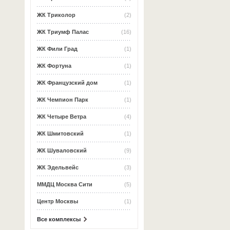
ЖК Триколор
(2)
ЖК Триумф Палас
(16)
ЖК Фили Град
(1)
ЖК Фортуна
(1)
ЖК Французский дом
(1)
ЖК Чемпион Парк
(1)
ЖК Четыре Ветра
(4)
ЖК Шмитовский
(1)
ЖК Шуваловский
(9)
ЖК Эдельвейс
(3)
ММДЦ Москва Сити
(5)
Центр Москвы
(1)
Все комплексы