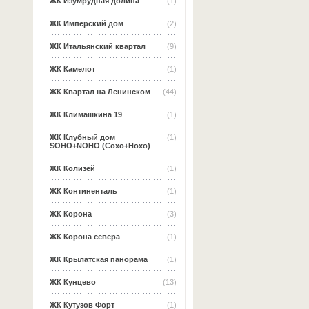
ЖК Изумрудная долина
(1)
ЖК Имперский дом
(2)
ЖК Итальянский квартал
(9)
ЖК Камелот
(1)
ЖК Квартал на Ленинском
(44)
ЖК Климашкина 19
(1)
ЖК Клубный дом
(1)
SOHO+NOHO (Сохо+Нохо)
ЖК Колизей
(1)
ЖК Континенталь
(1)
ЖК Корона
(3)
ЖК Корона севера
(1)
ЖК Крылатская панорама
(1)
ЖК Кунцево
(13)
ЖК Кутузов Форт
(1)