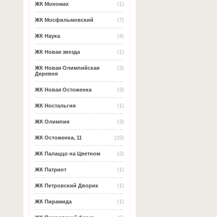
ЖК Мономах
(1)
ЖК Мосфильмовский
(7)
ЖК Наука
(4)
ЖК Новая звезда
(1)
ЖК Новая Олимпийская
(3)
Деревня
ЖК Новая Остоженка
(3)
ЖК Ностальгия
(1)
ЖК Олимпия
(3)
ЖК Остоженка, 11
(15)
ЖК Палаццо на Цветном
(2)
ЖК Патриот
(1)
ЖК Петровский Дворик
(1)
ЖК Пирамида
(1)