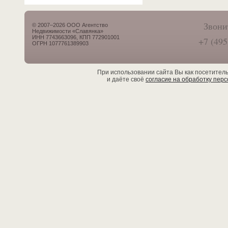
Звони
© 2007–2026 ООО Агентство
Недвижимости «Славянка»
ИНН 7743663096, КПП 772901001
+7 (495
ОГРН 1077761389903
При использовании сайта Вы как посетител
и даёте своё
согласие на обработку пер