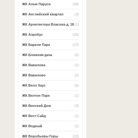
ЖК Алые Паруса
(30)
ЖК Английский квартал
(3)
ЖК Архитектора Власова д. 18
(1)
ЖК Аэробус
(15)
ЖК Баркли Парк
(17)
ЖК Ближняя дача
(2)
ЖК Вавилова
(1)
ЖК Вавилово
(2)
ЖК Велл Хаус
(5)
ЖК Велтон Парк
(1)
ЖК Венский Дом
(3)
ЖК Вест-Сайд
(1)
ЖК Водный
(1)
ЖК Воробьевы Горы
(19)