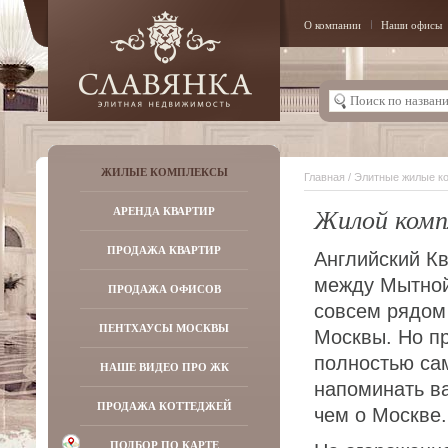
О компании
Наши офисы
ЖИЛЫЕ КОМПЛЕКСЫ
Главная
/
Элитные жилые к
Жилой комп
АРЕНДА КВАРТИР
ПРОДАЖА КВАРТИР
Английский К
между Мытной
ПРОДАЖА ОФИСОВ
совсем рядом
ПЕНТХАУСЫ МОСКВЫ
Москвы. Но п
полностью са
НАШЕ ВИДЕО ПРО ЖК
напоминать ва
ПРОДАЖА КОТТЕДЖЕЙ
чем о Москве.
ПОДБОР ПО КАРТЕ