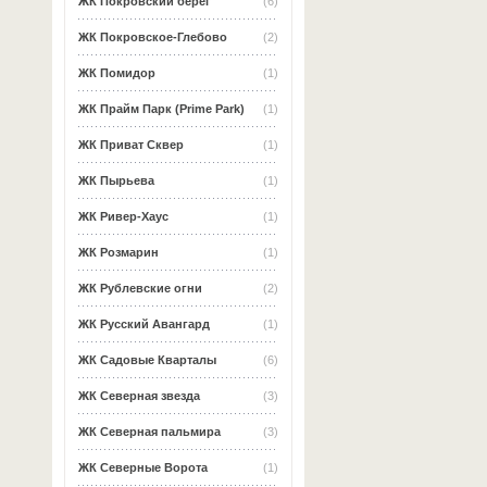
ЖК Покровский берег
(6)
ЖК Покровское-Глебово
(2)
ЖК Помидор
(1)
ЖК Прайм Парк (Prime Park)
(1)
ЖК Приват Сквер
(1)
ЖК Пырьева
(1)
ЖК Ривер-Хаус
(1)
ЖК Розмарин
(1)
ЖК Рублевские огни
(2)
ЖК Русский Авангард
(1)
ЖК Садовые Кварталы
(6)
ЖК Северная звезда
(3)
ЖК Северная пальмира
(3)
ЖК Северные Ворота
(1)