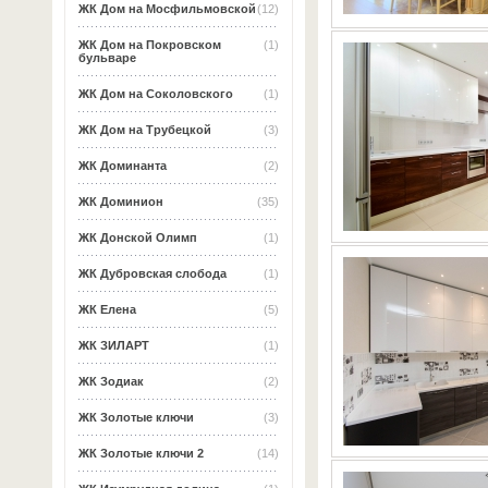
ЖК Дом на Мосфильмовской
(12)
ЖК Дом на Покровском
(1)
бульваре
ЖК Дом на Соколовского
(1)
ЖК Дом на Трубецкой
(3)
ЖК Доминанта
(2)
ЖК Доминион
(35)
ЖК Донской Олимп
(1)
ЖК Дубровская слобода
(1)
ЖК Елена
(5)
ЖК ЗИЛАРТ
(1)
ЖК Зодиак
(2)
ЖК Золотые ключи
(3)
ЖК Золотые ключи 2
(14)