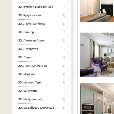
ЖК Кутузовская Ривьера
(6)
ЖК Кутузовский
(1)
ЖК Лазурный блюз
(1)
ЖК Лайнер
(3)
ЖК Липовая Аллея
(2)
ЖК Литератор
(2)
ЖК Лица
(2)
ЖК Лосиный остров
(1)
ЖК Маршал
(1)
ЖК Миракс Парк
(9)
ЖК Мичурино
(2)
ЖК Мичуринский
(4)
ЖК Можайское шоссе д. 6
(1)