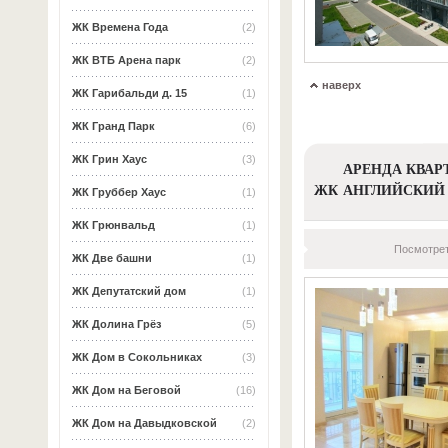
ЖК Времена Года
(2)
ЖК ВТБ Арена парк
(2)
наверх
ЖК Гарибальди д. 15
(1)
ЖК Гранд Парк
(6)
ЖК Грин Хаус
(3)
АРЕНДА КВАР
ЖК АНГЛИЙСКИЙ 
ЖК Груббер Хаус
(1)
ЖК Грюнвальд
(1)
Посмотрет
ЖК Две башни
(1)
ЖК Депутатский дом
(1)
ЖК Долина Грёз
(5)
ЖК Дом в Сокольниках
(3)
ЖК Дом на Беговой
(16)
ЖК Дом на Давыдковской
(2)