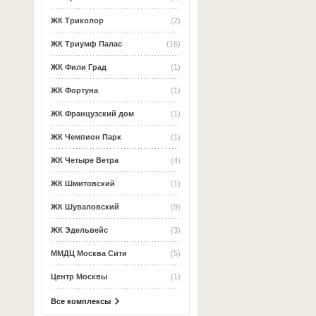
ЖК Триколор
(2)
ЖК Триумф Палас
(16)
ЖК Фили Град
(1)
ЖК Фортуна
(1)
ЖК Французский дом
(1)
ЖК Чемпион Парк
(1)
ЖК Четыре Ветра
(4)
ЖК Шмитовский
(1)
ЖК Шуваловский
(9)
ЖК Эдельвейс
(3)
ММДЦ Москва Сити
(5)
Центр Москвы
(1)
Все комплексы