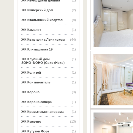
ЖК Изумрудная долина
(1)
ЖК Имперский дом
(2)
ЖК Итальянский квартал
(9)
ЖК Камелот
(1)
ЖК Квартал на Ленинском
(44)
ЖК Климашкина 19
(1)
ЖК Клубный дом
(1)
SOHO+NOHO (Сохо+Нохо)
ЖК Колизей
(1)
ЖК Континенталь
(1)
ЖК Корона
(3)
ЖК Корона севера
(1)
ЖК Крылатская панорама
(1)
ЖК Кунцево
(13)
ЖК Кутузов Форт
(1)