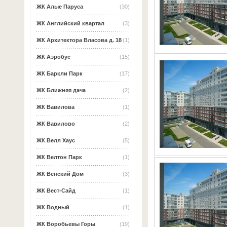
ЖК Алые Паруса
(30)
ЖК Английский квартал
(3)
ЖК Архитектора Власова д. 18
(1)
ЖК Аэробус
(15)
ЖК Баркли Парк
(17)
ЖК Ближняя дача
(2)
ЖК Вавилова
(1)
ЖК Вавилово
(2)
ЖК Велл Хаус
(5)
ЖК Велтон Парк
(1)
ЖК Венский Дом
(3)
ЖК Вест-Сайд
(1)
ЖК Водный
(1)
ЖК Воробьевы Горы
(19)