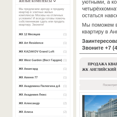
уютными, а ко
ЖИЛЫЕ КОМПЛЕКСЫ
четырёхкомнат
Мы предлагаем аренду и продажу
квартир в элитных жилых
остаться навс
комплексах Москвы на отличных
условиях! И всегда готовы помочь
собственникам сдать или продать
Мы поможем ва
квартиру. Звоните!
квартиру в Ан
ЖК 12 Месяцев
(1)
Заинтересов
ЖК Art Residence
(1)
Звоните +7 (
ЖК KAZAKOV Grand Loft
(1)
ЖК West Garden (Вест Гарден)
(1)
ПРОДАЖА КВАР
ЖК АНГЛИЙСКИЙ 
ЖК Авангард
(1)
ЖК Авеню 77
(1)
Посмотрет
ЖК Академика Пилюгина д.6
(1)
ЖК Академия Люкс
(1)
ЖК Александр
(2)
ЖК Алиса
(2)