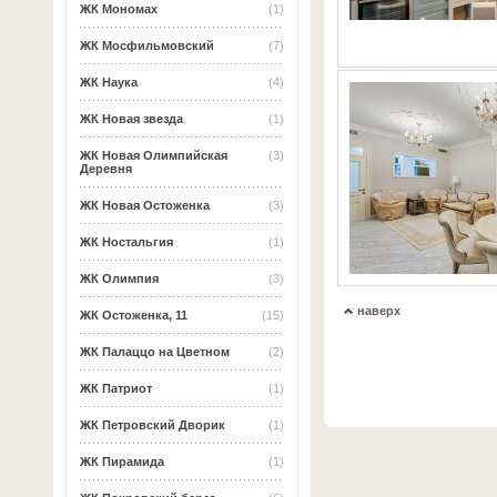
ЖК Мономах
(1)
ЖК Мосфильмовский
(7)
ЖК Наука
(4)
ЖК Новая звезда
(1)
ЖК Новая Олимпийская
(3)
Деревня
ЖК Новая Остоженка
(3)
ЖК Ностальгия
(1)
ЖК Олимпия
(3)
наверх
ЖК Остоженка, 11
(15)
ЖК Палаццо на Цветном
(2)
ЖК Патриот
(1)
ЖК Петровский Дворик
(1)
ЖК Пирамида
(1)