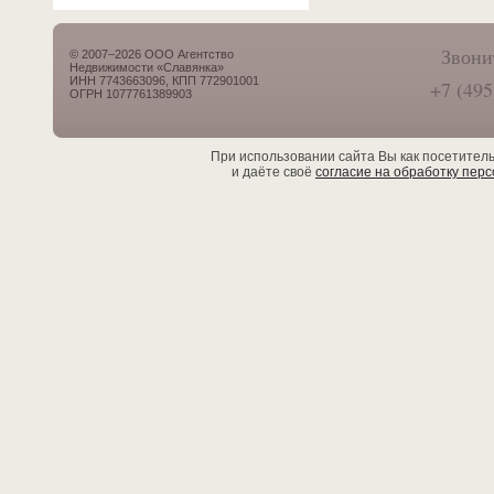
Звони
© 2007–2026 ООО Агентство
Недвижимости «Славянка»
ИНН 7743663096, КПП 772901001
+7 (495
ОГРН 1077761389903
При использовании сайта Вы как посетител
и даёте своё
согласие на обработку пер