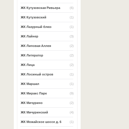
ЖК Кутузовская Ривьера
(6)
ЖК Кутузовский
(1)
ЖК Лазурный блюз
(1)
ЖК Лайнер
(3)
ЖК Липовая Аллея
(2)
ЖК Литератор
(2)
ЖК Лица
(2)
ЖК Лосиный остров
(1)
ЖК Маршал
(1)
ЖК Миракс Парк
(9)
ЖК Мичурино
(2)
ЖК Мичуринский
(4)
ЖК Можайское шоссе д. 6
(1)