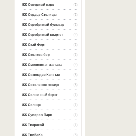
ЖК Северный парк
(1)
ЖК Сердце Столицы
(1)
ЖК Серебряный бульвар
(1)
ЖК Серебряный квартет
(4)
ЖК Скай Форт
(1)
ЖК Сколков бор
(1)
ЖК Смоленская застава
(4)
ЖК Созвездие Капитал
(3)
ЖК Соколиное гнездо
(3)
ЖК Солнечный берег
(1)
ЖК Солнце
(1)
ЖК Суворов Парк
(1)
ЖК Тверской
(1)
ЖК ТриБеКа
(3)