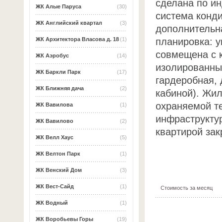
сделана по и
ЖК Алые Паруса
(30)
система конди
ЖК Английский квартал
(3)
дополнительн
планировка: у
ЖК Архитектора Власова д. 18
(1)
совмещена с к
ЖК Аэробус
(14)
изолированны
ЖК Баркли Парк
(17)
гардеробная, 
ЖК Ближняя дача
(2)
кабиной). Жил
охраняемой те
ЖК Вавилова
(1)
инфраструктур
ЖК Вавилово
(2)
квартирой за
ЖК Велл Хаус
(5)
ЖК Велтон Парк
(1)
ЖК Венский Дом
(3)
ЖК Вест-Сайд
(1)
Стоимость за месяц
ЖК Водный
(1)
ЖК Воробьевы Горы
(19)