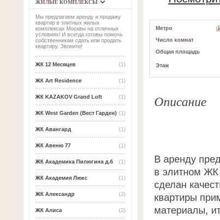
ЖИЛЫЕ КОМПЛЕКСЫ
Мы предлагаем аренду и продажу
квартир в элитных жилых
Метро
комплексах Москвы на отличных
условиях! И всегда готовы помочь
Число комнат
собственникам сдать или продать
квартиру. Звоните!
Общая площадь
ЖК 12 Месяцев
(1)
Этаж
ЖК Art Residence
(1)
Описание
ЖК KAZAKOV Grand Loft
(1)
ЖК West Garden (Вест Гарден)
(1)
ЖК Авангард
(1)
ЖК Авеню 77
(1)
В аренду пред
ЖК Академика Пилюгина д.6
(1)
в элитном ЖК 
ЖК Академия Люкс
(1)
сделан качест
ЖК Александр
(2)
квартиры при
материалы, ит
ЖК Алиса
(2)