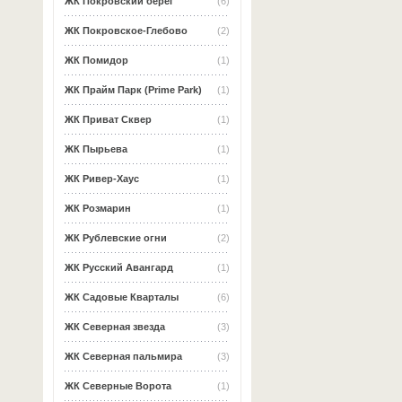
ЖК Покровский берег
(6)
ЖК Покровское-Глебово
(2)
ЖК Помидор
(1)
ЖК Прайм Парк (Prime Park)
(1)
ЖК Приват Сквер
(1)
ЖК Пырьева
(1)
ЖК Ривер-Хаус
(1)
ЖК Розмарин
(1)
ЖК Рублевские огни
(2)
ЖК Русский Авангард
(1)
ЖК Садовые Кварталы
(6)
ЖК Северная звезда
(3)
ЖК Северная пальмира
(3)
ЖК Северные Ворота
(1)