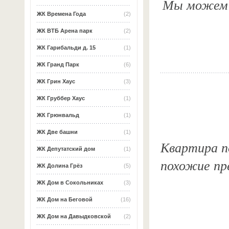
Мы можем о
ЖК Времена Года
(2)
ЖК ВТБ Арена парк
(2)
ЖК Гарибальди д. 15
(1)
ЖК Гранд Парк
(6)
ЖК Грин Хаус
(3)
ЖК Груббер Хаус
(1)
ЖК Грюнвальд
(1)
ЖК Две башни
(1)
Квартира по
ЖК Депутатский дом
(1)
похожие пр
ЖК Долина Грёз
(5)
ЖК Дом в Сокольниках
(3)
ЖК Дом на Беговой
(16)
ЖК Дом на Давыдковской
(2)