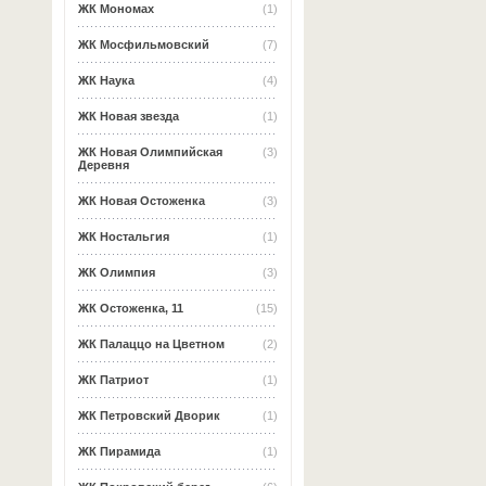
ЖК Мономах
(1)
ЖК Мосфильмовский
(7)
ЖК Наука
(4)
ЖК Новая звезда
(1)
ЖК Новая Олимпийская
(3)
Деревня
ЖК Новая Остоженка
(3)
ЖК Ностальгия
(1)
ЖК Олимпия
(3)
ЖК Остоженка, 11
(15)
ЖК Палаццо на Цветном
(2)
ЖК Патриот
(1)
ЖК Петровский Дворик
(1)
ЖК Пирамида
(1)