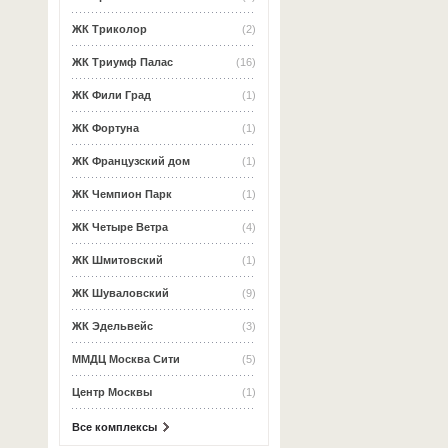
ЖК Триколор
(2)
ЖК Триумф Палас
(16)
ЖК Фили Град
(1)
ЖК Фортуна
(1)
ЖК Французский дом
(1)
ЖК Чемпион Парк
(1)
ЖК Четыре Ветра
(4)
ЖК Шмитовский
(1)
ЖК Шуваловский
(9)
ЖК Эдельвейс
(3)
ММДЦ Москва Сити
(5)
Центр Москвы
(1)
Все комплексы