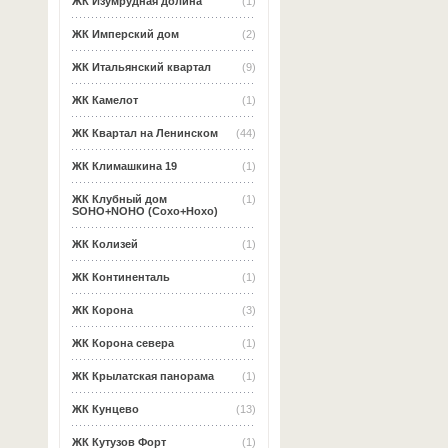
ЖК Изумрудная долина
(1)
ЖК Имперский дом
(2)
ЖК Итальянский квартал
(9)
ЖК Камелот
(1)
ЖК Квартал на Ленинском
(44)
ЖК Климашкина 19
(1)
ЖК Клубный дом
(1)
SOHO+NOHO (Сохо+Нохо)
ЖК Колизей
(1)
ЖК Континенталь
(1)
ЖК Корона
(3)
ЖК Корона севера
(1)
ЖК Крылатская панорама
(1)
ЖК Кунцево
(13)
ЖК Кутузов Форт
(1)