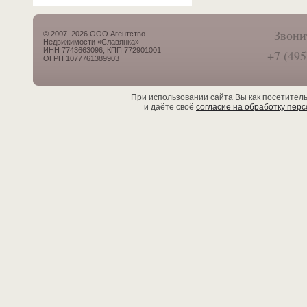
Звони
© 2007–2026 ООО Агентство
Недвижимости «Славянка»
ИНН 7743663096, КПП 772901001
+7 (495
ОГРН 1077761389903
При использовании сайта Вы как посетител
и даёте своё
согласие на обработку пер