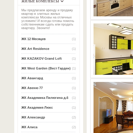
ЖИЛЫЕ КОМПЛЕКСЫ
Мы предлагаем аренду и продажу
квартир в элитных жилых
комплексах Москвы на отличных
условиях! И всегда готовы помочь
собственникам сдать или продать
квартиру. Звоните!
ЖК 12 Месяцев
(1)
ЖК Art Residence
(1)
ЖК KAZAKOV Grand Loft
(1)
ЖК West Garden (Вест Гарден)
(1)
ЖК Авангард
(1)
ЖК Авеню 77
(1)
ЖК Академика Пилюгина д.6
(1)
ЖК Академия Люкс
(1)
ЖК Александр
(2)
ЖК Алиса
(2)