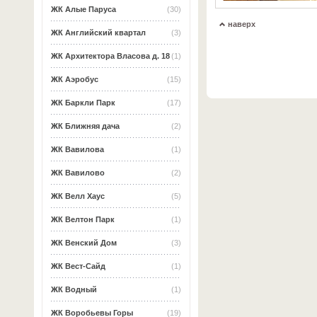
ЖК Алые Паруса
(30)
наверх
ЖК Английский квартал
(3)
ЖК Архитектора Власова д. 18
(1)
ЖК Аэробус
(15)
ЖК Баркли Парк
(17)
ЖК Ближняя дача
(2)
ЖК Вавилова
(1)
ЖК Вавилово
(2)
ЖК Велл Хаус
(5)
ЖК Велтон Парк
(1)
ЖК Венский Дом
(3)
ЖК Вест-Сайд
(1)
ЖК Водный
(1)
ЖК Воробьевы Горы
(19)