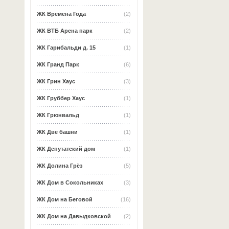
ЖК Времена Года
(2)
ЖК ВТБ Арена парк
(2)
ЖК Гарибальди д. 15
(1)
ЖК Гранд Парк
(6)
ЖК Грин Хаус
(3)
ЖК Груббер Хаус
(1)
ЖК Грюнвальд
(1)
ЖК Две башни
(1)
ЖК Депутатский дом
(1)
ЖК Долина Грёз
(5)
ЖК Дом в Сокольниках
(3)
ЖК Дом на Беговой
(16)
ЖК Дом на Давыдковской
(2)