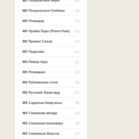
ЖК Покровский берег
(6)
ЖК Покровское-Глебово
(2)
ЖК Помидор
(1)
ЖК Прайм Парк (Prime Park)
(1)
ЖК Приват Сквер
(1)
ЖК Пырьева
(1)
ЖК Ривер-Хаус
(1)
ЖК Розмарин
(1)
ЖК Рублевские огни
(2)
ЖК Русский Авангард
(1)
ЖК Садовые Кварталы
(6)
ЖК Северная звезда
(3)
ЖК Северная пальмира
(3)
ЖК Северные Ворота
(1)