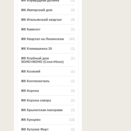
ЖК Изумрудная долина
(1)
ЖК Имперский дом
(2)
ЖК Итальянский квартал
(9)
ЖК Камелот
(1)
ЖК Квартал на Ленинском
(44)
ЖК Климашкина 19
(1)
ЖК Клубный дом
(1)
SOHO+NOHO (Сохо+Нохо)
ЖК Колизей
(1)
ЖК Континенталь
(1)
ЖК Корона
(3)
ЖК Корона севера
(1)
ЖК Крылатская панорама
(1)
ЖК Кунцево
(13)
ЖК Кутузов Форт
(1)