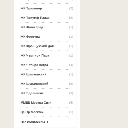
ЖК Триколор
(2)
ЖК Триумф Палас
(16)
ЖК Фили Град
(1)
ЖК Фортуна
(1)
ЖК Французский дом
(1)
ЖК Чемпион Парк
(1)
ЖК Четыре Ветра
(4)
ЖК Шмитовский
(1)
ЖК Шуваловский
(9)
ЖК Эдельвейс
(3)
ММДЦ Москва Сити
(5)
Центр Москвы
(1)
Все комплексы