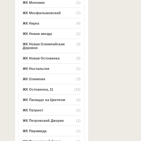
ЖК Мономах
(1)
ЖК Мосфильмовский
(7)
ЖК Наука
(4)
ЖК Новая звезда
(1)
ЖК Новая Олимпийская
(3)
Деревня
ЖК Новая Остоженка
(3)
ЖК Ностальгия
(1)
ЖК Олимпия
(3)
ЖК Остоженка, 11
(15)
ЖК Палаццо на Цветном
(2)
ЖК Патриот
(1)
ЖК Петровский Дворик
(1)
ЖК Пирамида
(1)