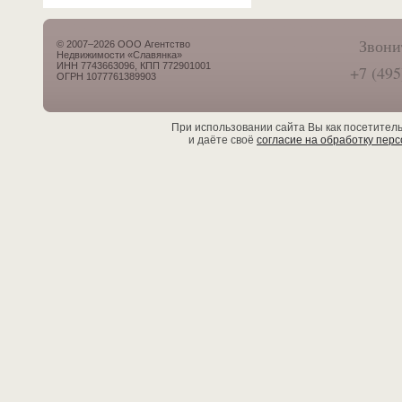
Звони
© 2007–2026 ООО Агентство
Недвижимости «Славянка»
ИНН 7743663096, КПП 772901001
+7 (495
ОГРН 1077761389903
При использовании сайта Вы как посетител
и даёте своё
согласие на обработку пер