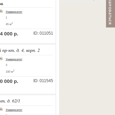
 45
Университет
1
2
45 м
4 000 р.
ID: 011051
пр-кт, д. 4, корп. 2
Университет
3
2
100 м
0 000 р.
ID: 011545
т, д. 62/1
Университет