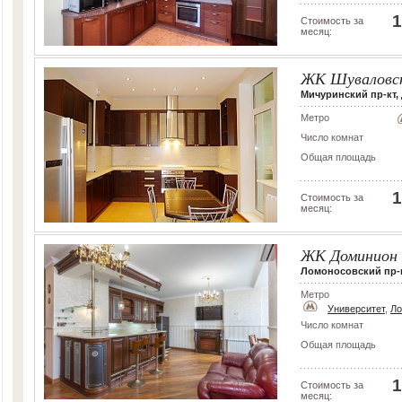
1
Стоимость за
месяц:
ЖК Шуваловс
Мичуринский пр-кт, д
Метро
Число комнат
Общая площадь
1
Стоимость за
месяц:
ЖК Доминион
Ломоносовский пр-кт,
Метро
Университет
,
Ло
Число комнат
Общая площадь
1
Стоимость за
месяц: