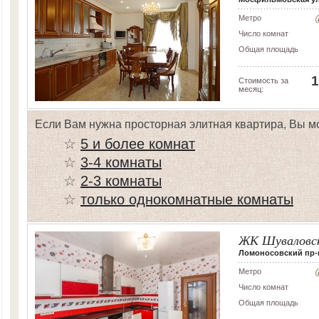
Метро
Число комнат
Общая площадь
1
Стоимость за
месяц:
Если Вам нужна просторная элитная квартира, Вы м
☆
5 и более комнат
☆
3-4 комнаты
☆
2-3 комнаты
☆
только однокомнатные комнаты
ЖК Шуваловс
Ломоносовский пр-кт,
Метро
Число комнат
Общая площадь