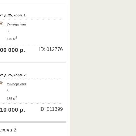
 д. 25, корп. 1
Университет
3
2
140 м
00 000 р.
ID: 012776
 д. 25, корп. 2
Университет
3
2
135 м
10 000 р.
ID: 011399
лючи 2