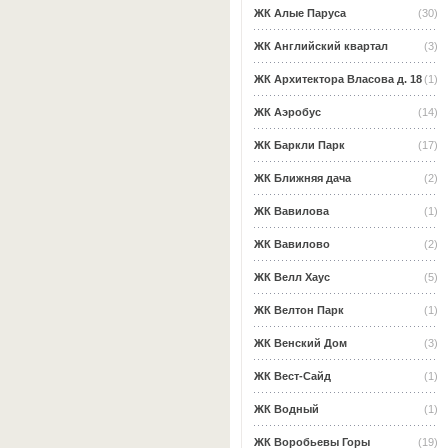
ЖК Алые Паруса
(30)
ЖК Английский квартал
(3)
ЖК Архитектора Власова д. 18
(1)
ЖК Аэробус
(14)
ЖК Баркли Парк
(17)
ЖК Ближняя дача
(2)
ЖК Вавилова
(1)
ЖК Вавилово
(2)
ЖК Велл Хаус
(5)
ЖК Велтон Парк
(1)
ЖК Венский Дом
(3)
ЖК Вест-Сайд
(1)
ЖК Водный
(1)
ЖК Воробьевы Горы
(19)