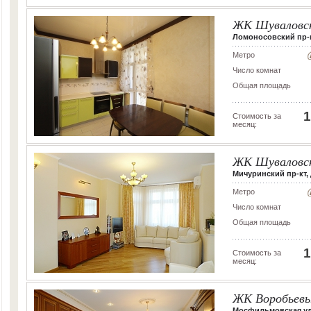
ЖК Шуваловс
Ломоносовский пр-кт,
Метро
Число комнат
Общая площадь
1
Стоимость за
месяц:
ЖК Шуваловс
Мичуринский пр-кт, 
Метро
Число комнат
Общая площадь
1
Стоимость за
месяц:
ЖК Воробьевы
Мосфильмовская ул,