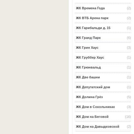
ЖК Времена Года
(2)
ЖК ВТБ Арена парк
(2)
ЖК Гарибальди д. 15
(1)
ЖК Гранд Парк
(6)
ЖК Грин Хаус
(3)
ЖК Груббер Хаус
(1)
ЖК Грюнвальд
(1)
ЖК Две башни
(1)
ЖК Депутатский дом
(1)
ЖК Долина Грёз
(5)
ЖК Дом в Сокольниках
(3)
ЖК Дом на Беговой
(16)
ЖК Дом на Давыдковской
(2)