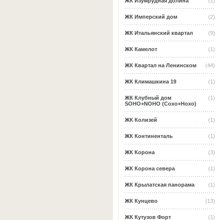
ЖК Изумрудная долина
(1)
ЖК Имперский дом
(2)
ЖК Итальянский квартал
(9)
ЖК Камелот
(1)
ЖК Квартал на Ленинском
(44)
ЖК Климашкина 19
(1)
ЖК Клубный дом
(1)
SOHO+NOHO (Сохо+Нохо)
ЖК Колизей
(1)
ЖК Континенталь
(1)
ЖК Корона
(3)
ЖК Корона севера
(1)
ЖК Крылатская панорама
(1)
ЖК Кунцево
(13)
ЖК Кутузов Форт
(1)