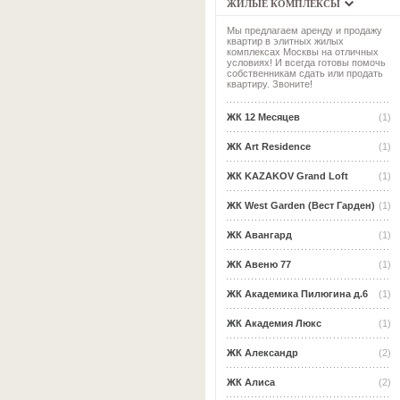
ЖИЛЫЕ КОМПЛЕКСЫ
Мы предлагаем аренду и продажу
квартир в элитных жилых
комплексах Москвы на отличных
условиях! И всегда готовы помочь
собственникам сдать или продать
квартиру. Звоните!
ЖК 12 Месяцев
(1)
ЖК Art Residence
(1)
ЖК KAZAKOV Grand Loft
(1)
ЖК West Garden (Вест Гарден)
(1)
ЖК Авангард
(1)
ЖК Авеню 77
(1)
ЖК Академика Пилюгина д.6
(1)
ЖК Академия Люкс
(1)
ЖК Александр
(2)
ЖК Алиса
(2)