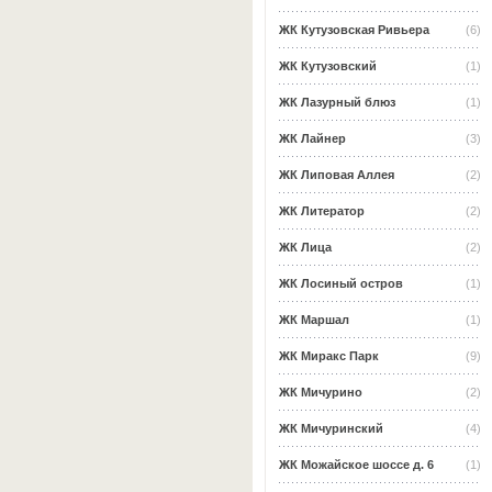
ЖК Кутузовская Ривьера
(6)
ЖК Кутузовский
(1)
ЖК Лазурный блюз
(1)
ЖК Лайнер
(3)
ЖК Липовая Аллея
(2)
ЖК Литератор
(2)
ЖК Лица
(2)
ЖК Лосиный остров
(1)
ЖК Маршал
(1)
ЖК Миракс Парк
(9)
ЖК Мичурино
(2)
ЖК Мичуринский
(4)
ЖК Можайское шоссе д. 6
(1)