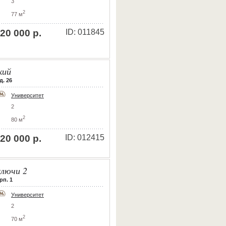
3
2
77 м
20 000 р.
ID: 011845
кий
д. 26
Университет
2
2
80 м
20 000 р.
ID: 012415
лючи 2
рп. 1
Университет
2
2
70 м