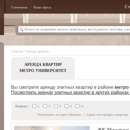
Еж
О компании
Наши офисы
Главная
/ Аренда квартир
АРЕНДА КВАРТИР
МЕТРО УНИВЕРСИТЕТ
Вы смотрите аренду элитных квартир в районе
метро
Посмотреть аренду элитных квартир в других районах
Комнат:
1
2
3
4
5+
Посмотреть на карте Москвы
|
Сдать или продать квартиру
ЖК Мичурино