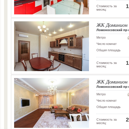
1
Стоимость за
месяц:
ЖК Доминион
Ломоносовский пр-кт,
Метро
Число комнат
Общая площадь
1
Стоимость за
месяц:
ЖК Доминион
Ломоносовский пр-кт,
Метро
Число комнат
Общая площадь
2
Стоимость за
месяц: