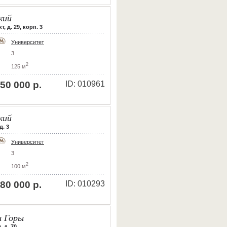
кий
 д. 29, корп. 3
Университет
3
2
125 м
50 000 р.
ID: 010961
кий
д. 3
Университет
3
2
100 м
80 000 р.
ID: 010293
 Горы
 д. 70