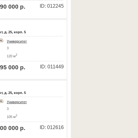
90 000 р.
ID: 012245
 д. 25, корп. 5
Университет
3
2
120 м
95 000 р.
ID: 011449
 д. 25, корп. 5
Университет
3
2
105 м
00 000 р.
ID: 012616