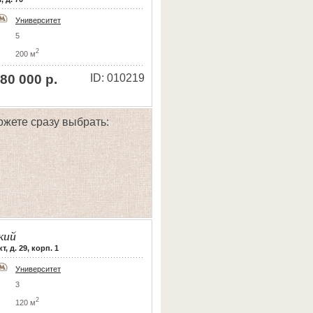
Университет
5
2
200 м
80 000 р.
ID: 010219
ожете сразу выбрать:
кий
 д. 29, корп. 1
Университет
3
2
120 м