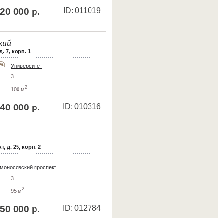
20 000 р.
ID: 011019
кий
. 7, корп. 1
Университет
3
2
100 м
40 000 р.
ID: 010316
 д. 25, корп. 2
моносовский проспект
3
2
95 м
50 000 р.
ID: 012784