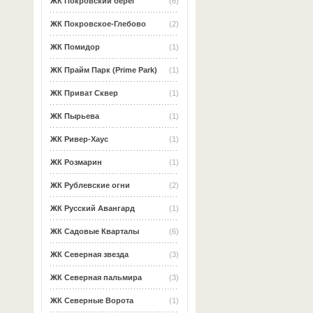
ЖК Покровский берег
(6)
ЖК Покровское-Глебово
(2)
ЖК Помидор
(1)
ЖК Прайм Парк (Prime Park)
(1)
ЖК Приват Сквер
(1)
ЖК Пырьева
(1)
ЖК Ривер-Хаус
(1)
ЖК Розмарин
(1)
ЖК Рублевские огни
(2)
ЖК Русский Авангард
(1)
ЖК Садовые Кварталы
(6)
ЖК Северная звезда
(3)
ЖК Северная пальмира
(3)
ЖК Северные Ворота
(1)