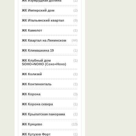
ЖК Изумрудная долина
(1)
ЖК Имперский дом
(2)
ЖК Итальянский квартал
(9)
ЖК Камелот
(1)
ЖК Квартал на Ленинском
(44)
ЖК Климашкина 19
(1)
ЖК Клубный дом
(1)
SOHO+NOHO (Сохо+Нохо)
ЖК Колизей
(1)
ЖК Континенталь
(1)
ЖК Корона
(3)
ЖК Корона севера
(1)
ЖК Крылатская панорама
(1)
ЖК Кунцево
(13)
ЖК Кутузов Форт
(1)