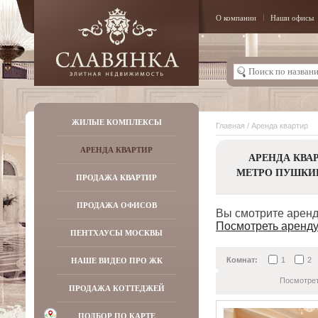
О компании
Наши офисы
ЖИЛЫЕ КОМПЛЕКСЫ
Главная
/ Аренда квартир
АРЕНДА КВАРТИР
АРЕНДА КВА
МЕТРО ПУШКИ
ПРОДАЖА КВАРТИР
ПРОДАЖА ОФИСОВ
Вы смотрите аренд
Посмотреть аренду
ПЕНТХАУСЫ МОСКВЫ
НАШЕ ВИДЕО ПРО ЖК
Комнат:
1
2
Посмотрет
ПРОДАЖА КОТТЕДЖЕЙ
ПОДБОР ПО КАРТЕ