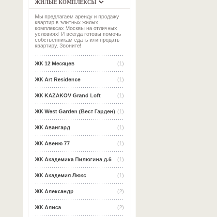
ЖИЛЫЕ КОМПЛЕКСЫ
Мы предлагаем аренду и продажу
квартир в элитных жилых
комплексах Москвы на отличных
условиях! И всегда готовы помочь
собственникам сдать или продать
квартиру. Звоните!
ЖК 12 Месяцев
(1)
ЖК Art Residence
(1)
ЖК KAZAKOV Grand Loft
(1)
ЖК West Garden (Вест Гарден)
(1)
ЖК Авангард
(1)
ЖК Авеню 77
(1)
ЖК Академика Пилюгина д.6
(1)
ЖК Академия Люкс
(1)
ЖК Александр
(2)
ЖК Алиса
(2)