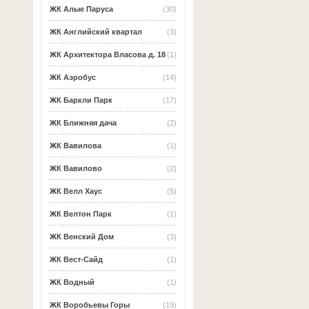
ЖК Алые Паруса
(30)
ЖК Английский квартал
(3)
ЖК Архитектора Власова д. 18
(1)
ЖК Аэробус
(14)
ЖК Баркли Парк
(17)
ЖК Ближняя дача
(2)
ЖК Вавилова
(1)
ЖК Вавилово
(2)
ЖК Велл Хаус
(5)
ЖК Велтон Парк
(1)
ЖК Венский Дом
(3)
ЖК Вест-Сайд
(1)
ЖК Водный
(1)
ЖК Воробьевы Горы
(19)