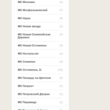
ЖК Мономах
(1)
ЖК Мосфильмовский
(7)
ЖК Наука
(4)
ЖК Новая звезда
(1)
ЖК Новая Олимпийская
(3)
Деревня
ЖК Новая Остоженка
(3)
ЖК Ностальгия
(1)
ЖК Олимпия
(3)
ЖК Остоженка, 11
(15)
ЖК Палаццо на Цветном
(2)
ЖК Патриот
(1)
ЖК Петровский Дворик
(1)
ЖК Пирамида
(1)