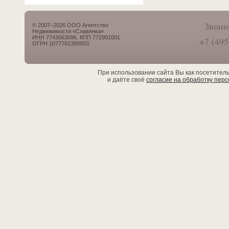
Звони
© 2007–2026 ООО Агентство
Недвижимости «Славянка»
ИНН 7743663096, КПП 772901001
+7 (495
ОГРН 1077761389903
При использовании сайта Вы как посетител
и даёте своё
согласие на обработку пер