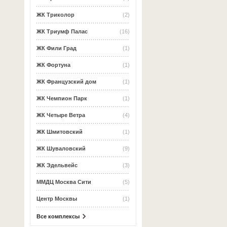
ЖК Триколор
(2)
ЖК Триумф Палас
(16)
ЖК Фили Град
(1)
ЖК Фортуна
(1)
ЖК Французский дом
(1)
ЖК Чемпион Парк
(1)
ЖК Четыре Ветра
(4)
ЖК Шмитовский
(1)
ЖК Шуваловский
(9)
ЖК Эдельвейс
(3)
ММДЦ Москва Сити
(5)
Центр Москвы
(1)
Все комплексы