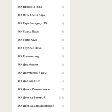
ЖК Времена Года
(2)
ЖК ВТБ Арена парк
(2)
ЖК Гарибальди д. 15
(1)
ЖК Гранд Парк
(6)
ЖК Грин Хаус
(3)
ЖК Груббер Хаус
(1)
ЖК Грюнвальд
(1)
ЖК Две башни
(1)
ЖК Депутатский дом
(1)
ЖК Долина Грёз
(5)
ЖК Дом в Сокольниках
(3)
ЖК Дом на Беговой
(16)
ЖК Дом на Давыдковской
(2)