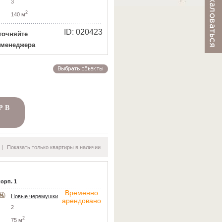
3
2
140 м
ID: 020423
точняйте
 менеджера
Р В
|
Показать только квартиры в наличии
корп. 1
Временно
Новые черемушки
арендовано
2
2
75 м