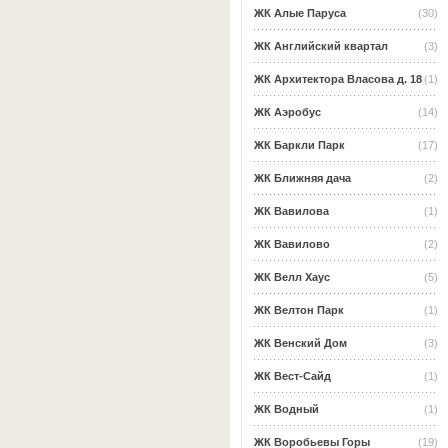
ЖК Алые Паруса
(30)
ЖК Английский квартал
(3)
ЖК Архитектора Власова д. 18
(1)
ЖК Аэробус
(14)
ЖК Баркли Парк
(17)
ЖК Ближняя дача
(2)
ЖК Вавилова
(1)
ЖК Вавилово
(2)
ЖК Велл Хаус
(5)
ЖК Велтон Парк
(1)
ЖК Венский Дом
(3)
ЖК Вест-Сайд
(1)
ЖК Водный
(1)
ЖК Воробьевы Горы
(19)