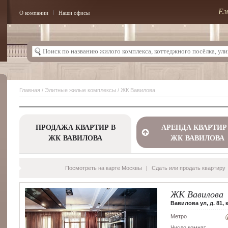
Еж
О компании
Наши офисы
Главная
/
Элитные жилые комплексы
/ ЖК Вавилова
ПРОДАЖА КВАРТИР В
АРЕНДА КВАРТИР
ЖК ВАВИЛОВА
ЖК ВАВИЛОВА
Посмотреть на карте Москвы
|
Сдать или продать квартиру
ЖК Вавилова
Вавилова ул, д. 81, 
Метро
Число комнат