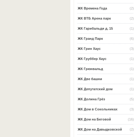
ЖК Времена Года
(2)
ЖК ВТБ Арена парк
(2)
ЖК Гарибальди д. 15
(1)
ЖК Гранд Парк
(6)
ЖК Грин Хаус
(3)
ЖК Груббер Хаус
(1)
ЖК Грюнвальд
(1)
ЖК Две башни
(1)
ЖК Депутатский дом
(1)
ЖК Долина Грёз
(5)
ЖК Дом в Сокольниках
(3)
ЖК Дом на Беговой
(16)
ЖК Дом на Давыдковской
(2)