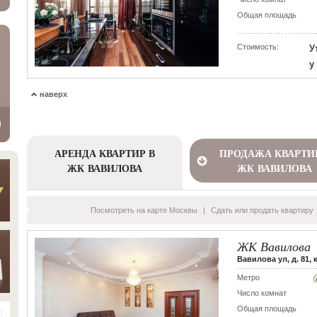
Общая площадь
Стоимость:
У
у
наверх
АРЕНДА КВАРТИР В
ПРОДАЖА КВАРТИ
ЖК ВАВИЛОВА
ЖК ВАВИЛОВА
Посмотреть на карте Москвы
|
Сдать или продать квартиру
ЖК Вавилова
Вавилова ул, д. 81, 
Метро
Число комнат
Общая площадь