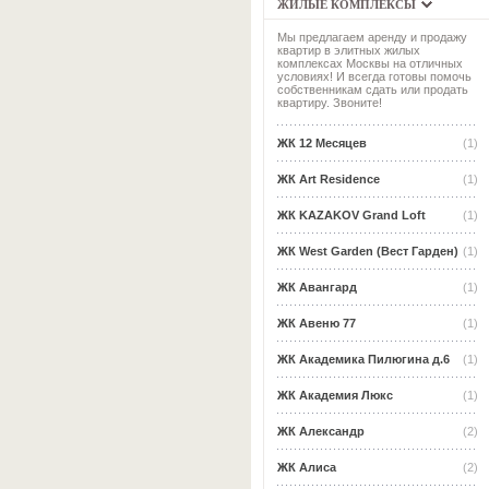
ЖИЛЫЕ КОМПЛЕКСЫ
Мы предлагаем аренду и продажу
квартир в элитных жилых
комплексах Москвы на отличных
условиях! И всегда готовы помочь
собственникам сдать или продать
квартиру. Звоните!
ЖК 12 Месяцев
(1)
ЖК Art Residence
(1)
ЖК KAZAKOV Grand Loft
(1)
ЖК West Garden (Вест Гарден)
(1)
ЖК Авангард
(1)
ЖК Авеню 77
(1)
ЖК Академика Пилюгина д.6
(1)
ЖК Академия Люкс
(1)
ЖК Александр
(2)
ЖК Алиса
(2)