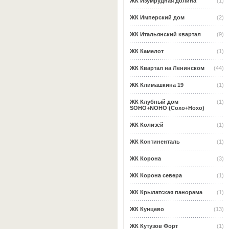
ЖК Изумрудная долина
(1)
ЖК Имперский дом
(2)
ЖК Итальянский квартал
(9)
ЖК Камелот
(1)
ЖК Квартал на Ленинском
(44)
ЖК Климашкина 19
(1)
ЖК Клубный дом
(1)
SOHO+NOHO (Сохо+Нохо)
ЖК Колизей
(1)
ЖК Континенталь
(1)
ЖК Корона
(3)
ЖК Корона севера
(1)
ЖК Крылатская панорама
(1)
ЖК Кунцево
(13)
ЖК Кутузов Форт
(1)