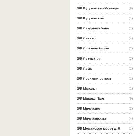
ЖК Кутузовская Ривьера
(6)
ЖК Кутузовский
(1)
ЖК Лазурный блюз
(1)
ЖК Лайнер
(4)
ЖК Липовая Аллея
(2)
ЖК Литератор
(2)
ЖК Лица
(2)
ЖК Лосиный остров
(1)
ЖК Маршал
(1)
ЖК Миракс Парк
(9)
ЖК Мичурино
(2)
ЖК Мичуринский
(4)
ЖК Можайское шоссе д. 6
(1)