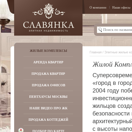
О компании
Наши офисы
ЖИЛЫЕ КОМПЛЕКСЫ
Главная
/
Элитные жилые к
Жилой Компл
АРЕНДА КВАРТИР
ПРОДАЖА КВАРТИР
Суперсоврем
«город в горо
ПРОДАЖА ОФИСОВ
2004 году поб
ПЕНТХАУСЫ МОСКВЫ
инвестиционн
жильцов созд
НАШЕ ВИДЕО ПРО ЖК
безопасности
ПРОДАЖА КОТТЕДЖЕЙ
архитектурны
с высоты нап
ПОДБОР ПО КАРТЕ