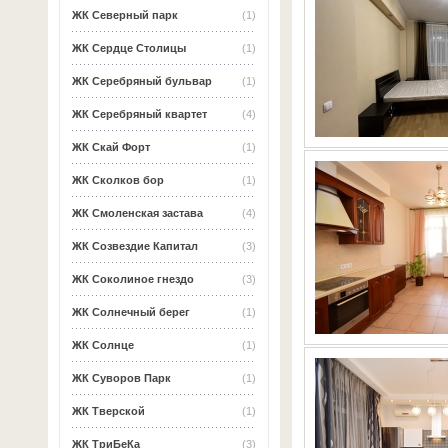
ЖК Северный парк
(1)
ЖК Сердце Столицы
(1)
ЖК Серебряный бульвар
(1)
ЖК Серебряный квартет
(4)
ЖК Скай Форт
(1)
ЖК Сколков бор
(1)
ЖК Смоленская застава
(4)
ЖК Созвездие Капитал
(3)
ЖК Соколиное гнездо
(3)
ЖК Солнечный берег
(1)
ЖК Солнце
(1)
ЖК Суворов Парк
(1)
ЖК Тверской
(1)
ЖК ТриБеКа
(3)