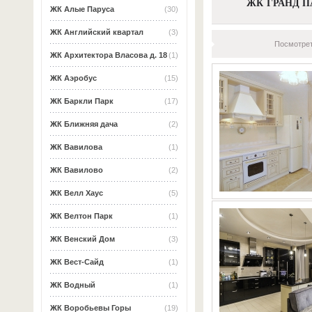
ЖК ГРАНД П
ЖК Алые Паруса
(30)
ЖК Английский квартал
(3)
Посмотрет
ЖК Архитектора Власова д. 18
(1)
ЖК Аэробус
(15)
ЖК Баркли Парк
(17)
ЖК Ближняя дача
(2)
ЖК Вавилова
(1)
ЖК Вавилово
(2)
ЖК Велл Хаус
(5)
ЖК Велтон Парк
(1)
ЖК Венский Дом
(3)
ЖК Вест-Сайд
(1)
ЖК Водный
(1)
ЖК Воробьевы Горы
(19)