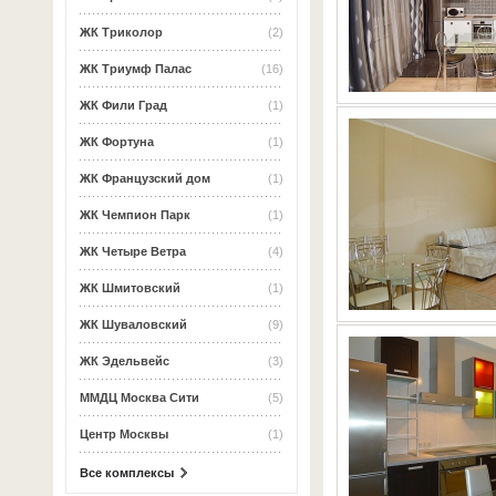
ЖК Триколор
(2)
ЖК Триумф Палас
(16)
ЖК Фили Град
(1)
ЖК Фортуна
(1)
ЖК Французский дом
(1)
ЖК Чемпион Парк
(1)
ЖК Четыре Ветра
(4)
ЖК Шмитовский
(1)
ЖК Шуваловский
(9)
ЖК Эдельвейс
(3)
ММДЦ Москва Сити
(5)
Центр Москвы
(1)
Все комплексы