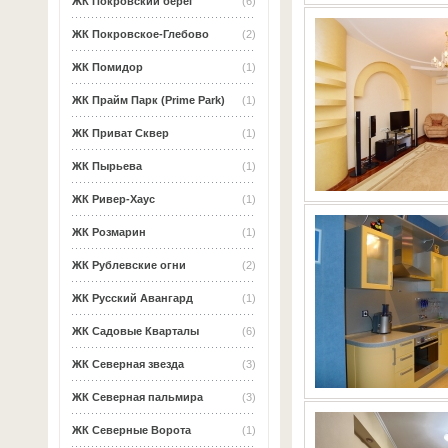
ЖК Покровский берег
(6)
ЖК Покровское-Глебово
(2)
ЖК Помидор
(1)
ЖК Прайм Парк (Prime Park)
(1)
ЖК Приват Сквер
(1)
ЖК Пырьева
(1)
ЖК Ривер-Хаус
(1)
ЖК Розмарин
(1)
ЖК Рублевские огни
(2)
ЖК Русский Авангард
(1)
ЖК Садовые Кварталы
(6)
ЖК Северная звезда
(3)
ЖК Северная пальмира
(3)
ЖК Северные Ворота
(1)