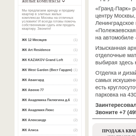
ЖИЛЫЕ КОМПЛЕКСЫ
«Гранд-Парк» р
Мы предлагаем аренду и продажу
квартир в элитных жилых
центру Москвы,
комплексах Москвы на отличных
условиях! И всегда готовы помочь
Ленинградское 
собственникам сдать или продать
квартиру. Звоните!
«Полежаевская»
на автомобиле 
ЖК 12 Месяцев
(1)
Изысканная арх
ЖК Art Residence
(1)
отделочные мат
ЖК KAZAKOV Grand Loft
(1)
выбирая здесь 
ЖК West Garden (Вест Гарден)
(1)
Отделка и диза
самых искушенн
ЖК Авангард
(1)
есть круглосут
ЖК Авеню 77
(1)
парковка на 43
ЖК Академика Пилюгина д.6
(1)
Заинтересовал
ЖК Академия Люкс
(1)
Звоните +7 (4
ЖК Александр
(2)
ПРОДАЖА КВАР
ЖК Алиса
(2)