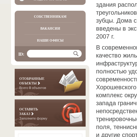
здания распо
треугольников
СОБСТВЕННИКАМ
зубцы. Дома с
введены в экс
ВАКАНСИИ
2007 г.
НАШИ ОФИСЫ
В современно
ID:
качество жиль
инфраструкту
полностью уд
современност
ОТОБРАННЫЕ
ОБЪЕКТЫ
Хорошевского 
Всего
0
объектов
комплекс окру
запада гранич
ОСТАВИТЬ
непосредстве
ЗАКАЗ
тренировочны
Заполните форму
поля, теннис
и другие спор