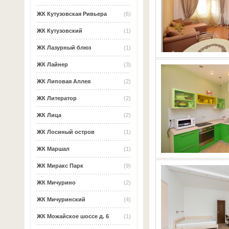
ЖК Кутузовская Ривьера
(6)
ЖК Кутузовский
(1)
ЖК Лазурный блюз
(1)
ЖК Лайнер
(3)
ЖК Липовая Аллея
(2)
ЖК Литератор
(2)
ЖК Лица
(2)
ЖК Лосиный остров
(1)
ЖК Маршал
(1)
ЖК Миракс Парк
(9)
ЖК Мичурино
(2)
ЖК Мичуринский
(4)
ЖК Можайское шоссе д. 6
(1)