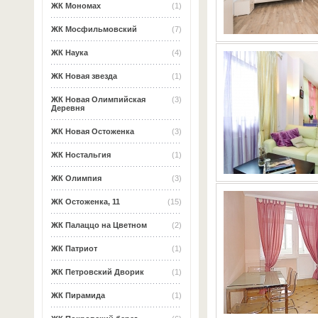
ЖК Мономах
(1)
ЖК Мосфильмовский
(7)
ЖК Наука
(4)
ЖК Новая звезда
(1)
ЖК Новая Олимпийская
(3)
Деревня
ЖК Новая Остоженка
(3)
ЖК Ностальгия
(1)
ЖК Олимпия
(3)
ЖК Остоженка, 11
(15)
ЖК Палаццо на Цветном
(2)
ЖК Патриот
(1)
ЖК Петровский Дворик
(1)
ЖК Пирамида
(1)