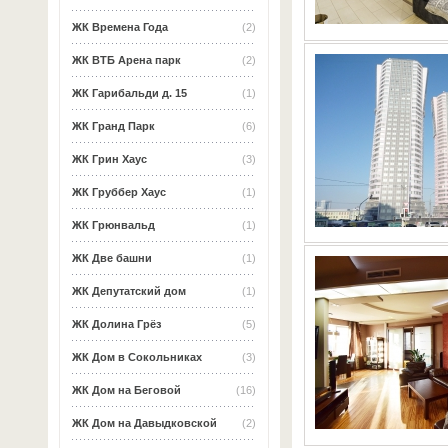
ЖК Времена Года
(2)
ЖК ВТБ Арена парк
(2)
ЖК Гарибальди д. 15
(1)
ЖК Гранд Парк
(6)
ЖК Грин Хаус
(3)
ЖК Груббер Хаус
(1)
ЖК Грюнвальд
(1)
ЖК Две башни
(1)
ЖК Депутатский дом
(1)
ЖК Долина Грёз
(5)
ЖК Дом в Сокольниках
(3)
ЖК Дом на Беговой
(16)
ЖК Дом на Давыдковской
(2)