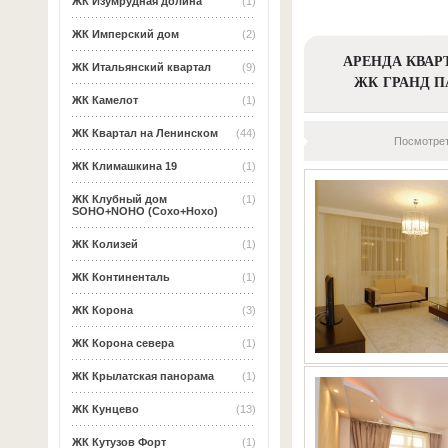
ЖК Изумрудная долина
(1)
ЖК Имперский дом
(2)
АРЕНДА КВАР
ЖК Итальянский квартал
(9)
ЖК ГРАНД П
ЖК Камелот
(1)
ЖК Квартал на Ленинском
(44)
Посмотрет
ЖК Климашкина 19
(1)
ЖК Клубный дом
(1)
SOHO+NOHO (Сохо+Нохо)
ЖК Колизей
(1)
ЖК Континенталь
(1)
ЖК Корона
(3)
ЖК Корона севера
(1)
ЖК Крылатская панорама
(1)
ЖК Кунцево
(13)
ЖК Кутузов Форт
(1)