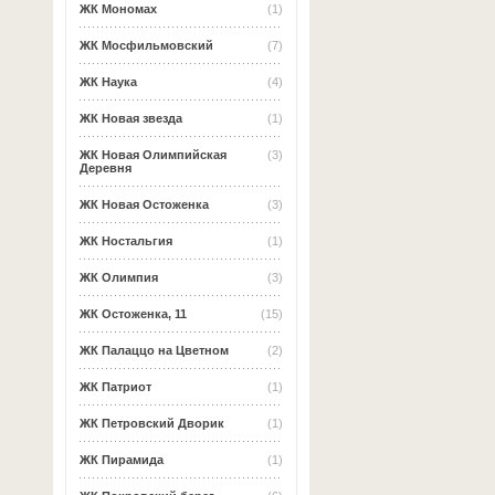
ЖК Мономах
(1)
ЖК Мосфильмовский
(7)
ЖК Наука
(4)
ЖК Новая звезда
(1)
ЖК Новая Олимпийская
(3)
Деревня
ЖК Новая Остоженка
(3)
ЖК Ностальгия
(1)
ЖК Олимпия
(3)
ЖК Остоженка, 11
(15)
ЖК Палаццо на Цветном
(2)
ЖК Патриот
(1)
ЖК Петровский Дворик
(1)
ЖК Пирамида
(1)