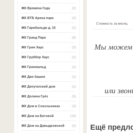
ЖК Времена Года
(2)
ЖК ВТБ Арена парк
(2)
Стоимость за месяц
ЖК Гарибальди д. 15
(1)
ЖК Гранд Парк
(6)
Мы можем о
ЖК Грин Хаус
(3)
ЖК Груббер Хаус
(1)
ЖК Грюнвальд
(1)
ЖК Две башни
(1)
ЖК Депутатский дом
(1)
или звон
ЖК Долина Грёз
(5)
ЖК Дом в Сокольниках
(3)
ЖК Дом на Беговой
(16)
Ещё предл
ЖК Дом на Давыдковской
(2)