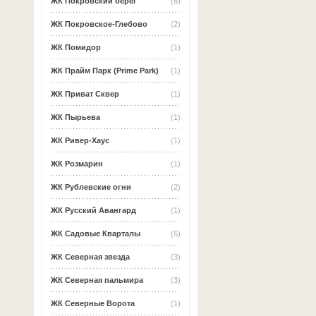
ЖК Покровский берег
(6)
ЖК Покровское-Глебово
(2)
ЖК Помидор
(1)
ЖК Прайм Парк (Prime Park)
(1)
ЖК Приват Сквер
(1)
ЖК Пырьева
(1)
ЖК Ривер-Хаус
(1)
ЖК Розмарин
(1)
ЖК Рублевские огни
(2)
ЖК Русский Авангард
(1)
ЖК Садовые Кварталы
(6)
ЖК Северная звезда
(3)
ЖК Северная пальмира
(3)
ЖК Северные Ворота
(1)