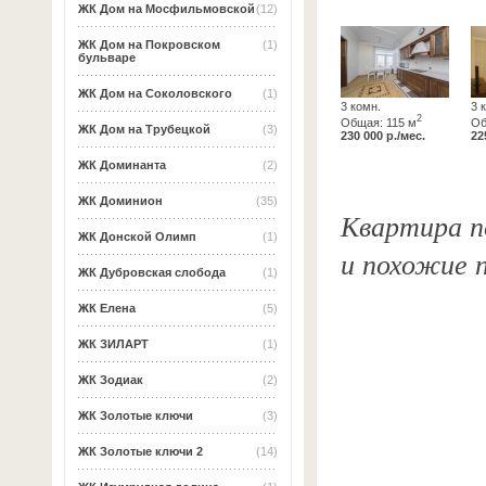
ЖК Дом на Мосфильмовской
(12)
ЖК Дом на Покровском
(1)
бульваре
ЖК Дом на Соколовского
(1)
3 комн.
3 
2
Общая: 115 м
Об
ЖК Дом на Трубецкой
(3)
230 000 р./мес.
22
ЖК Доминанта
(2)
ЖК Доминион
(35)
Квартира по
ЖК Донской Олимп
(1)
и похожие 
ЖК Дубровская слобода
(1)
ЖК Елена
(5)
ЖК ЗИЛАРТ
(1)
ЖК Зодиак
(2)
ЖК Золотые ключи
(3)
ЖК Золотые ключи 2
(14)