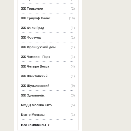
ЖК Триколор
(2)
ЖК Триумф Палас
(16)
ЖК Фили Град
(1)
ЖК Фортуна
(1)
ЖК Французский дом
(1)
ЖК Чемпион Парк
(1)
ЖК Четыре Ветра
(4)
ЖК Шмитовский
(1)
ЖК Шуваловский
(9)
ЖК Эдельвейс
(3)
ММДЦ Москва Сити
(5)
Центр Москвы
(1)
Все комплексы