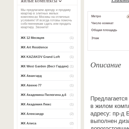
ЖИЛЫЕ КОМПЛЕКСЫ
Мы предлагаем аренду и продажу
квартир в элитных жилых
Метро
комплексах Москвы на отличных
условиях! И всегда готовы помочь
Число комнат
собственникам сдать или продать
квартиру. Звоните!
Общая площадь
ЖК 12 Месяцев
(1)
Этаж
ЖК Art Residence
(1)
ЖК KAZAKOV Grand Loft
(1)
Описание
ЖК West Garden (Вест Гарден)
(1)
ЖК Авангард
(1)
ЖК Авеню 77
(1)
ЖК Академика Пилюгина д.6
(1)
Предлагается 
ЖК Академия Люкс
(1)
в жилом комп
адресу: пр-д 
ЖК Александр
(2)
выполнен диз
ЖК Алиса
(2)
дорогостоящие