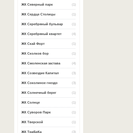
ЖК Северный парк
(1)
ЖК Сердце Столицы
(1)
ЖК Серебряный бульвар
(1)
ЖК Серебряный квартет
(4)
ЖК Скай Форт
(1)
ЖК Сколков бор
(1)
ЖК Смоленская застава
(4)
ЖК Созвездие Капитал
(3)
ЖК Соколиное гнездо
(3)
ЖК Солнечный берег
(1)
ЖК Солнце
(1)
ЖК Суворов Парк
(1)
ЖК Тверской
(1)
ЖК ТриБеКа
(3)