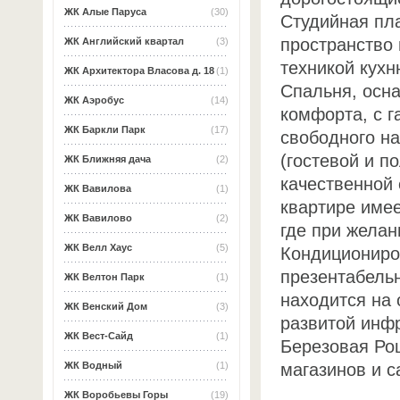
ЖК Алые Паруса
(30)
Студийная пл
пространство
ЖК Английский квартал
(3)
техникой кухн
ЖК Архитектора Власова д. 18
(1)
Спальня, осн
ЖК Аэробус
(14)
комфорта, с г
ЖК Баркли Парк
(17)
свободного на
(гостевой и п
ЖК Ближняя дача
(2)
качественной 
ЖК Вавилова
(1)
квартире имее
ЖК Вавилово
(2)
где при желан
ЖК Велл Хаус
(5)
Кондициониро
презентабель
ЖК Велтон Парк
(1)
находится на
ЖК Венский Дом
(3)
развитой инф
ЖК Вест-Сайд
(1)
Березовая Ро
магазинов и с
ЖК Водный
(1)
ЖК Воробьевы Горы
(19)