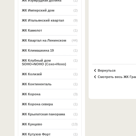
ЖК Изумрудная долина
(1)
ЖК Имперский дом
(2)
ЖК Итальянский квартал
(9)
ЖК Камелот
(1)
ЖК Квартал на Ленинском
(44)
ЖК Климашкина 19
(1)
ЖК Клубный дом
(1)
SOHO+NOHO (Сохо+Нохо)
Вернуться
ЖК Колизей
(1)
Смотреть весь ЖК Гра
ЖК Континенталь
(1)
ЖК Корона
(3)
ЖК Корона севера
(1)
ЖК Крылатская панорама
(1)
ЖК Кунцево
(13)
ЖК Кутузов Форт
(1)