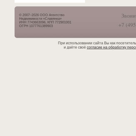
Звони
© 2007–2026 ООО Агентство
Недвижимости «Славянка»
ИНН 7743663096, КПП 772901001
+7 (495
ОГРН 1077761389903
При использовании сайта Вы как посетител
и даёте своё
согласие на обработку пер