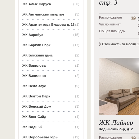
стр. 3
ЖК Алые Паруса
(30)
ЖК Английский квартал
(3)
Расположение
Число комнат
ЖК Архитектора Власова д. 18
(1)
Общая площадь
ЖК Аэробус
(15)
Стоимость за месяц 1
ЖК Баркли Парк
(17)
ЖК Ближняя дача
(2)
ЖК Вавилова
(1)
ЖК Вавилово
(2)
ЖК Велл Хаус
(5)
ЖК Велтон Парк
(1)
ЖК Венский Дом
(3)
ЖК Вест-Сайд
(1)
ЖК Лайнер
ЖК Водный
(1)
Ходынский б-р, д. 2
ЖК Воробьевы Горы
(19)
Расположение