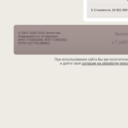
Стоимость 10 921 000 
Звони
© 2007–2026 ООО Агентство
Недвижимости «Славянка»
ИНН 7743663096, КПП 772901001
+7 (495
ОГРН 1077761389903
При использовании сайта Вы как посетител
и даёте своё
согласие на обработку пер