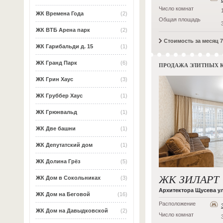
Число комнат
ЖК Времена Года
(2)
Общая площадь
ЖК ВТБ Арена парк
(2)
Стоимость за месяц 7
ЖК Гарибальди д. 15
(1)
ЖК Гранд Парк
(6)
ПРОДАЖА ЭЛИТНЫХ 
ЖК Грин Хаус
(3)
ЖК Груббер Хаус
(1)
ЖК Грюнвальд
(1)
ЖК Две башни
(1)
ЖК Депутатский дом
(1)
ЖК Долина Грёз
(5)
ЖК ЗИЛАРТ
ЖК Дом в Сокольниках
(3)
Архитектора Щусева ул,
ЖК Дом на Беговой
(16)
Расположение
ЖК Дом на Давыдковской
(2)
Число комнат