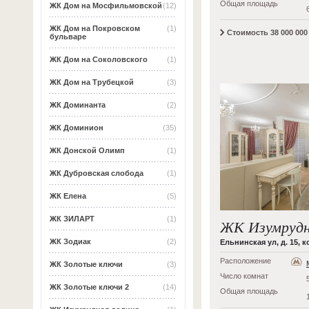
Общая площадь
ЖК Дом на Мосфильмовской
(12)
ЖК Дом на Покровском
(1)
Стоимость 38 000 000 
бульваре
ЖК Дом на Соколовского
(1)
ЖК Дом на Трубецкой
(3)
ЖК Доминанта
(2)
ЖК Доминион
(35)
ЖК Донской Олимп
(1)
ЖК Дубровская слобода
(1)
ЖК Елена
(5)
ЖК ЗИЛАРТ
(1)
ЖК Изумрудн
ЖК Зодиак
(2)
Ельнинская ул, д. 15, к
Расположение
ЖК Золотые ключи
(3)
Число комнат
ЖК Золотые ключи 2
(14)
Общая площадь