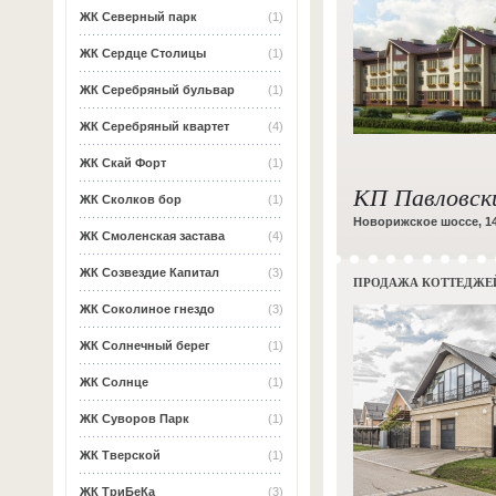
ЖК Северный парк
(1)
ЖК Сердце Столицы
(1)
ЖК Серебряный бульвар
(1)
ЖК Серебряный квартет
(4)
ЖК Скай Форт
(1)
КП Павловск
ЖК Сколков бор
(1)
Новорижское шоссе, 1
ЖК Смоленская застава
(4)
ЖК Созвездие Капитал
(3)
ПРОДАЖА КОТТЕДЖЕ
ЖК Соколиное гнездо
(3)
ЖК Солнечный берег
(1)
ЖК Солнце
(1)
ЖК Суворов Парк
(1)
ЖК Тверской
(1)
ЖК ТриБеКа
(3)