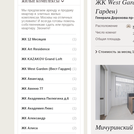
ЖК West Gar
ЖИЛЫЕ КОМПЛЕКСЫ
Гарден)
Мы предлагаем аренду и продажу
квартир в элитных жилых
комплексах Москвы на отличных
Генерала Дорохова пр-кт
условиях! И всегда готовы помочь
собственникам сдать или продать
Расположение
квартиру. Звоните!
Число комнат
Общая площадь
ЖК 12 Месяцев
(1)
ЖК Art Residence
(1)
Стоимость за месяц 1
ЖК KAZAKOV Grand Loft
(1)
ЖК West Garden (Вест Гарден)
(1)
ЖК Авангард
(1)
ЖК Авеню 77
(1)
ЖК Академика Пилюгина д.6
(1)
ЖК Академия Люкс
(1)
ЖК Александр
(2)
Мичуринский 
ЖК Алиса
(2)