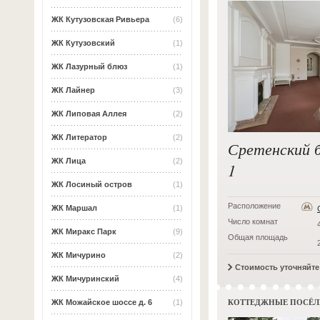
ЖК Кутузовская Ривьера
(6)
ЖК Кутузовский
(1)
ЖК Лазурный блюз
(1)
ЖК Лайнер
(3)
ЖК Липовая Аллея
(2)
ЖК Литератор
(2)
Сретенский б-
ЖК Лица
(2)
1
ЖК Лосиный остров
(1)
Расположение
ЖК Маршал
(1)
Число комнат
ЖК Миракс Парк
(9)
Общая площадь
ЖК Мичурино
(2)
Стоимость уточняйт
ЖК Мичуринский
(4)
КОТТЕДЖНЫЕ ПОСЁЛ
ЖК Можайское шоссе д. 6
(1)