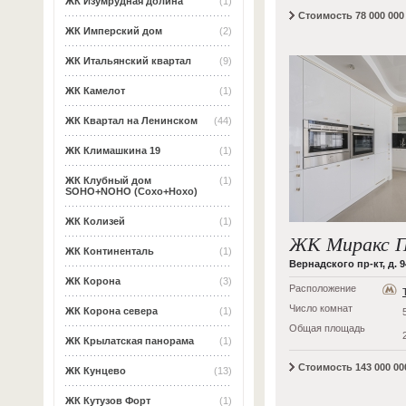
ЖК Изумрудная долина
(1)
Стоимость 78 000 000 
ЖК Имперский дом
(2)
ЖК Итальянский квартал
(9)
ЖК Камелот
(1)
ЖК Квартал на Ленинском
(44)
ЖК Климашкина 19
(1)
ЖК Клубный дом
(1)
SOHO+NOHO (Сохо+Нохо)
ЖК Колизей
(1)
ЖК Миракс 
ЖК Континенталь
(1)
Вернадского пр-кт, д. 9
ЖК Корона
(3)
Расположение
Число комнат
ЖК Корона севера
(1)
Общая площадь
ЖК Крылатская панорама
(1)
Стоимость 143 000 000
ЖК Кунцево
(13)
ЖК Кутузов Форт
(1)