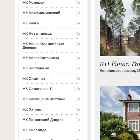
ЖК Мономах
(1)
ЖК Мосфильмовский
(7)
ЖК Наука
(4)
ЖК Новая звезда
(1)
ЖК Новая Олимпийская
(3)
Деревня
ЖК Новая Остоженка
(3)
КП Futuro Pa
ЖК Ностальгия
(1)
Новорижское шоссе, 2
ЖК Олимпия
(3)
ЖК Остоженка, 11
(15)
ЖК Палаццо на Цветном
(2)
ЖК Патриот
(1)
ЖК Петровский Дворик
(1)
ЖК Пирамида
(1)