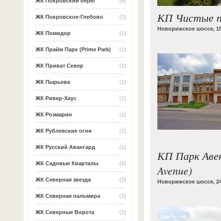
ЖК Покровский берег
(6)
КП Чистые п
ЖК Покровское-Глебово
(2)
Новорижское шоссе, 1
ЖК Помидор
(1)
ЖК Прайм Парк (Prime Park)
(1)
ЖК Приват Сквер
(1)
ЖК Пырьева
(1)
ЖК Ривер-Хаус
(1)
ЖК Розмарин
(1)
ЖК Рублевские огни
(2)
ЖК Русский Авангард
(1)
КП Парк Аве
ЖК Садовые Кварталы
(6)
Avenue)
ЖК Северная звезда
(3)
Новорижское шоссе, 2
ЖК Северная пальмира
(3)
ЖК Северные Ворота
(1)