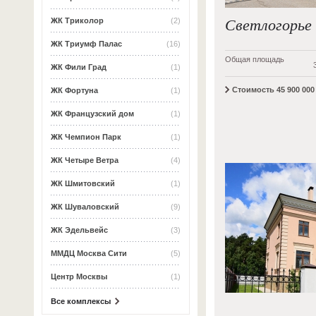
Светлогорье
ЖК Триколор
(2)
ЖК Триумф Палас
(16)
Общая площадь
ЖК Фили Град
(1)
Стоимость 45 900 000
ЖК Фортуна
(1)
ЖК Французский дом
(1)
ЖК Чемпион Парк
(1)
ЖК Четыре Ветра
(4)
ЖК Шмитовский
(1)
ЖК Шуваловский
(9)
ЖК Эдельвейс
(3)
ММДЦ Москва Сити
(5)
Центр Москвы
(1)
Все комплексы