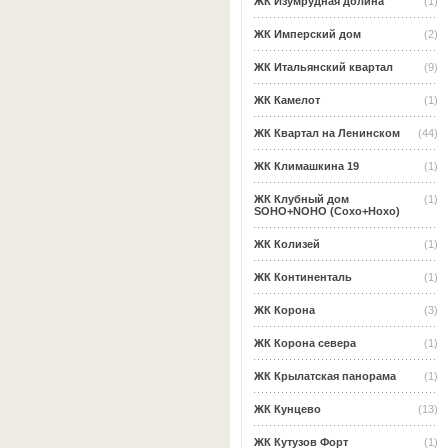
ЖК Изумрудная долина
(1)
ЖК Имперский дом
(2)
ЖК Итальянский квартал
(9)
ЖК Камелот
(1)
ЖК Квартал на Ленинском
(44)
ЖК Климашкина 19
(1)
ЖК Клубный дом
(1)
SOHO+NOHO (Сохо+Нохо)
ЖК Колизей
(1)
ЖК Континенталь
(1)
ЖК Корона
(3)
ЖК Корона севера
(1)
ЖК Крылатская панорама
(1)
ЖК Кунцево
(13)
ЖК Кутузов Форт
(1)