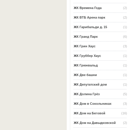
ЖК Времена Года
(2)
ЖК ВТБ Арена парк
(2)
ЖК Гарибальди д. 15
(1)
ЖК Гранд Парк
(6)
ЖК Грин Хаус
(3)
ЖК Груббер Хаус
(1)
ЖК Грюнвальд
(1)
ЖК Две башни
(1)
ЖК Депутатский дом
(1)
ЖК Долина Грёз
(5)
ЖК Дом в Сокольниках
(3)
ЖК Дом на Беговой
(16)
ЖК Дом на Давыдковской
(2)