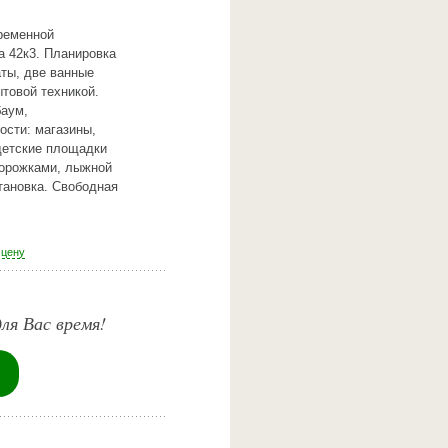
временной
а 42к3. Планировка
аты, две ванные
товой техникой.
баум,
ости: магазины,
 детские площадки
дорожками, лыжной
тановка. Свободная
 цену
ля Вас время!