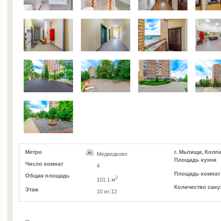
Метро
г. Мытищи, Колпак
Медведково
Площадь кухни
Число комнат
4
Площадь комнат
Общая площадь
2
101.1 м
Количество сану
Этаж
10 из 12