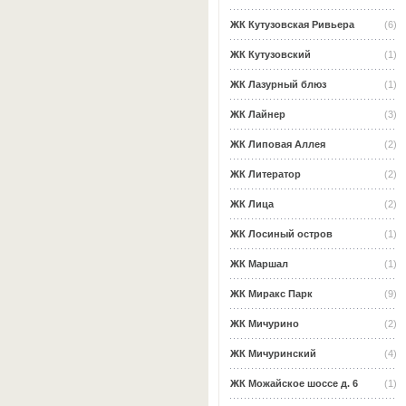
ЖК Кутузовская Ривьера
(6)
ЖК Кутузовский
(1)
ЖК Лазурный блюз
(1)
ЖК Лайнер
(3)
ЖК Липовая Аллея
(2)
ЖК Литератор
(2)
ЖК Лица
(2)
ЖК Лосиный остров
(1)
ЖК Маршал
(1)
ЖК Миракс Парк
(9)
ЖК Мичурино
(2)
ЖК Мичуринский
(4)
ЖК Можайское шоссе д. 6
(1)