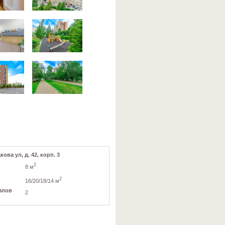
ова ул, д. 42, корп. 3
2
8 м
2
16/20/18/14 м
злов
2