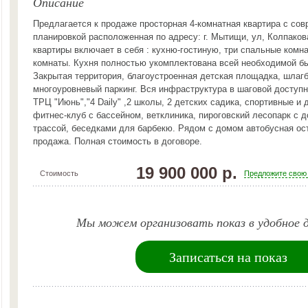
Описание
Предлагается к продаже просторная 4-комнатная квартира с со
планировкой расположенная по адресу: г. Мытищи, ул, Колпаков
квартиры включает в себя : кухню-гостиную, три спальные комн
комнаты. Кухня полностью укомплектована всей необходимой бы
Закрытая территория, благоустроенная детская площадка, шлаг
многоуровневый паркинг. Вся инфраструктура в шаговой доступн
ТРЦ "Июнь","4 Daily" ,2 школы, 2 детских садика, спортивные и
фитнес-клуб с бассейном, ветклиника, пироговский лесопарк с 
трассой, беседками для барбекю. Рядом с домом автобусная ос
продажа. Полная стоимость в договоре.
19 900 000 р.
Стоимость
Предложите свою
Мы можем организовать показ в удобное д
Записаться на показ