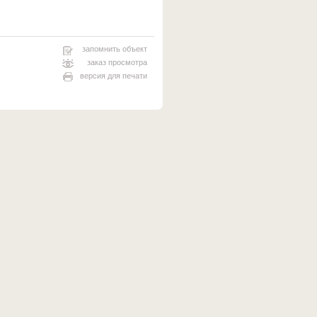
запомнить объект
заказ просмотра
версия для печати