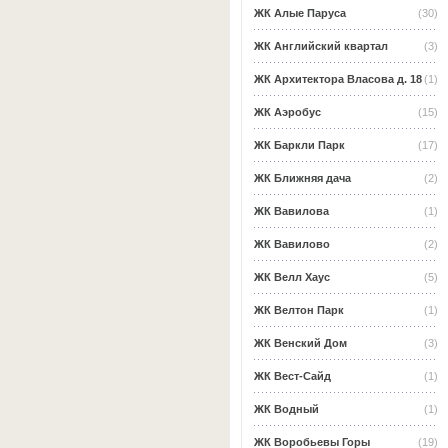
ЖК Алые Паруса
(30)
ЖК Английский квартал
(3)
ЖК Архитектора Власова д. 18
(1)
ЖК Аэробус
(15)
ЖК Баркли Парк
(17)
ЖК Ближняя дача
(2)
ЖК Вавилова
(1)
ЖК Вавилово
(2)
ЖК Велл Хаус
(5)
ЖК Велтон Парк
(1)
ЖК Венский Дом
(3)
ЖК Вест-Сайд
(1)
ЖК Водный
(1)
ЖК Воробьевы Горы
(19)