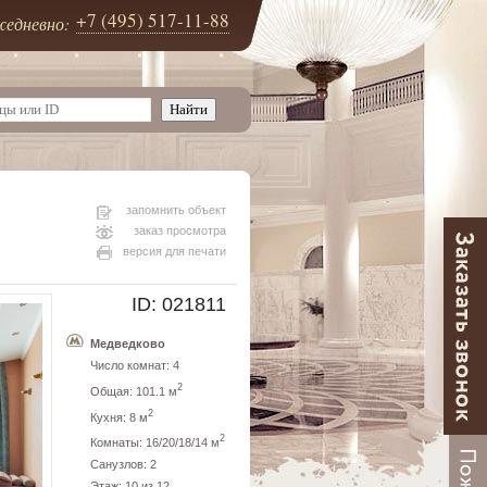
+7 (495) 517-11-88
едневно:
запомнить объект
заказ просмотра
версия для печати
ID: 021811
Медведково
Число комнат: 4
2
Общая: 101.1 м
2
Кухня: 8 м
2
Комнаты: 16/20/18/14 м
Санузлов: 2
Этаж: 10 из 12