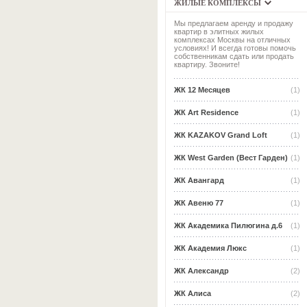
ЖИЛЫЕ КОМПЛЕКСЫ
Мы предлагаем аренду и продажу
квартир в элитных жилых
комплексах Москвы на отличных
условиях! И всегда готовы помочь
собственникам сдать или продать
квартиру. Звоните!
ЖК 12 Месяцев
(1)
ЖК Art Residence
(1)
ЖК KAZAKOV Grand Loft
(1)
ЖК West Garden (Вест Гарден)
(1)
ЖК Авангард
(1)
ЖК Авеню 77
(1)
ЖК Академика Пилюгина д.6
(1)
ЖК Академия Люкс
(1)
ЖК Александр
(2)
ЖК Алиса
(2)