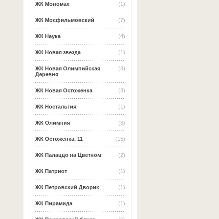
ЖК Мономах
(1)
ЖК Мосфильмовский
(7)
ЖК Наука
(4)
ЖК Новая звезда
(1)
ЖК Новая Олимпийская
(3)
Деревня
ЖК Новая Остоженка
(3)
ЖК Ностальгия
(1)
ЖК Олимпия
(3)
ЖК Остоженка, 11
(15)
ЖК Палаццо на Цветном
(2)
ЖК Патриот
(1)
ЖК Петровский Дворик
(1)
ЖК Пирамида
(1)