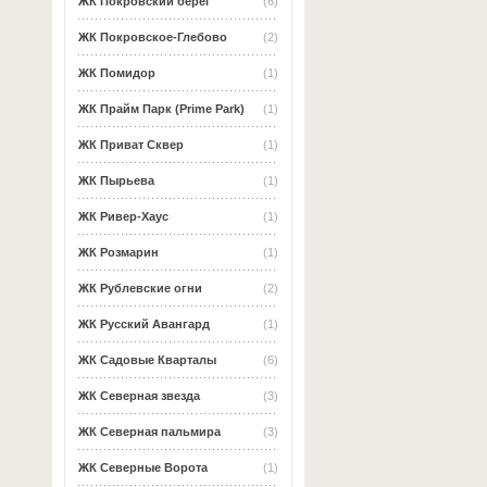
ЖК Покровский берег
(6)
ЖК Покровское-Глебово
(2)
ЖК Помидор
(1)
ЖК Прайм Парк (Prime Park)
(1)
ЖК Приват Сквер
(1)
ЖК Пырьева
(1)
ЖК Ривер-Хаус
(1)
ЖК Розмарин
(1)
ЖК Рублевские огни
(2)
ЖК Русский Авангард
(1)
ЖК Садовые Кварталы
(6)
ЖК Северная звезда
(3)
ЖК Северная пальмира
(3)
ЖК Северные Ворота
(1)