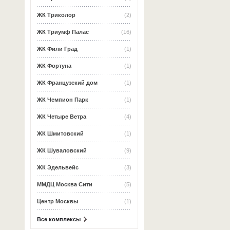
ЖК Триколор
(2)
ЖК Триумф Палас
(16)
ЖК Фили Град
(1)
ЖК Фортуна
(1)
ЖК Французский дом
(1)
ЖК Чемпион Парк
(1)
ЖК Четыре Ветра
(4)
ЖК Шмитовский
(1)
ЖК Шуваловский
(9)
ЖК Эдельвейс
(3)
ММДЦ Москва Сити
(5)
Центр Москвы
(1)
Все комплексы