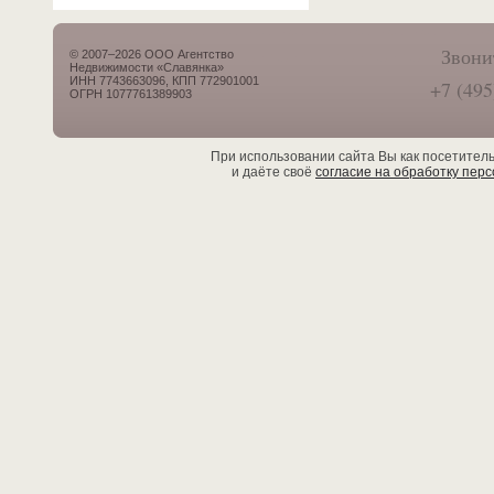
Звони
© 2007–2026 ООО Агентство
Недвижимости «Славянка»
ИНН 7743663096, КПП 772901001
+7 (495
ОГРН 1077761389903
При использовании сайта Вы как посетител
и даёте своё
согласие на обработку пер