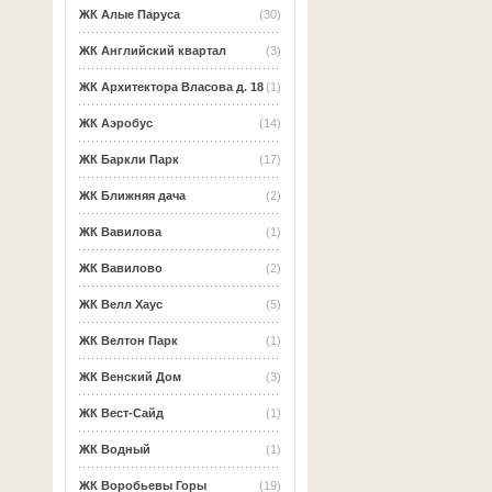
ЖК Алые Паруса
(30)
ЖК Английский квартал
(3)
ЖК Архитектора Власова д. 18
(1)
ЖК Аэробус
(14)
ЖК Баркли Парк
(17)
ЖК Ближняя дача
(2)
ЖК Вавилова
(1)
ЖК Вавилово
(2)
ЖК Велл Хаус
(5)
ЖК Велтон Парк
(1)
ЖК Венский Дом
(3)
ЖК Вест-Сайд
(1)
ЖК Водный
(1)
ЖК Воробьевы Горы
(19)