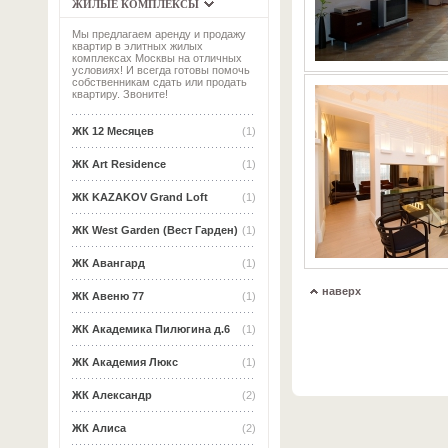
ЖИЛЫЕ КОМПЛЕКСЫ
Мы предлагаем аренду и продажу
квартир в элитных жилых
комплексах Москвы на отличных
условиях! И всегда готовы помочь
собственникам сдать или продать
квартиру. Звоните!
ЖК 12 Месяцев
(1)
ЖК Art Residence
(1)
ЖК KAZAKOV Grand Loft
(1)
ЖК West Garden (Вест Гарден)
(1)
ЖК Авангард
(1)
наверх
ЖК Авеню 77
(1)
ЖК Академика Пилюгина д.6
(1)
ЖК Академия Люкс
(1)
ЖК Александр
(2)
ЖК Алиса
(2)