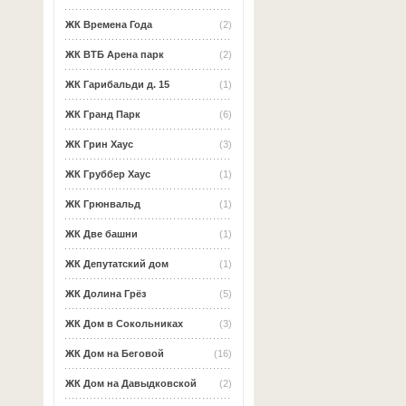
ЖК Времена Года
(2)
ЖК ВТБ Арена парк
(2)
ЖК Гарибальди д. 15
(1)
ЖК Гранд Парк
(6)
ЖК Грин Хаус
(3)
ЖК Груббер Хаус
(1)
ЖК Грюнвальд
(1)
ЖК Две башни
(1)
ЖК Депутатский дом
(1)
ЖК Долина Грёз
(5)
ЖК Дом в Сокольниках
(3)
ЖК Дом на Беговой
(16)
ЖК Дом на Давыдковской
(2)