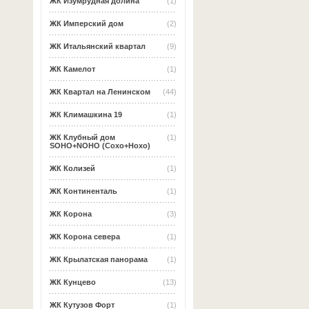
ЖК Изумрудная долина
(1)
ЖК Имперский дом
(2)
ЖК Итальянский квартал
(9)
ЖК Камелот
(1)
ЖК Квартал на Ленинском
(44)
ЖК Климашкина 19
(1)
ЖК Клубный дом
(1)
SOHO+NOHO (Сохо+Нохо)
ЖК Колизей
(1)
ЖК Континенталь
(1)
ЖК Корона
(3)
ЖК Корона севера
(1)
ЖК Крылатская панорама
(1)
ЖК Кунцево
(13)
ЖК Кутузов Форт
(1)