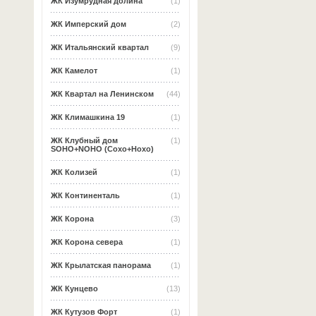
ЖК Изумрудная долина
(1)
ЖК Имперский дом
(2)
ЖК Итальянский квартал
(9)
ЖК Камелот
(1)
ЖК Квартал на Ленинском
(44)
ЖК Климашкина 19
(1)
ЖК Клубный дом
(1)
SOHO+NOHO (Сохо+Нохо)
ЖК Колизей
(1)
ЖК Континенталь
(1)
ЖК Корона
(3)
ЖК Корона севера
(1)
ЖК Крылатская панорама
(1)
ЖК Кунцево
(13)
ЖК Кутузов Форт
(1)