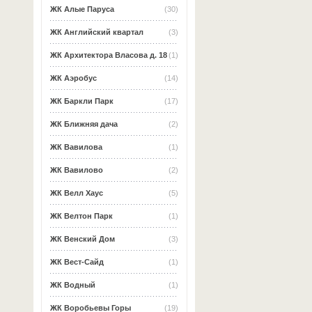
ЖК Алые Паруса
(30)
ЖК Английский квартал
(3)
ЖК Архитектора Власова д. 18
(1)
ЖК Аэробус
(14)
ЖК Баркли Парк
(17)
ЖК Ближняя дача
(2)
ЖК Вавилова
(1)
ЖК Вавилово
(2)
ЖК Велл Хаус
(5)
ЖК Велтон Парк
(1)
ЖК Венский Дом
(3)
ЖК Вест-Сайд
(1)
ЖК Водный
(1)
ЖК Воробьевы Горы
(19)