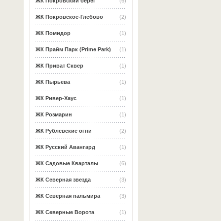
ЖК Покровский берег
(6)
ЖК Покровское-Глебово
(2)
ЖК Помидор
(1)
ЖК Прайм Парк (Prime Park)
(1)
ЖК Приват Сквер
(1)
ЖК Пырьева
(1)
ЖК Ривер-Хаус
(1)
ЖК Розмарин
(1)
ЖК Рублевские огни
(2)
ЖК Русский Авангард
(1)
ЖК Садовые Кварталы
(6)
ЖК Северная звезда
(3)
ЖК Северная пальмира
(3)
ЖК Северные Ворота
(1)