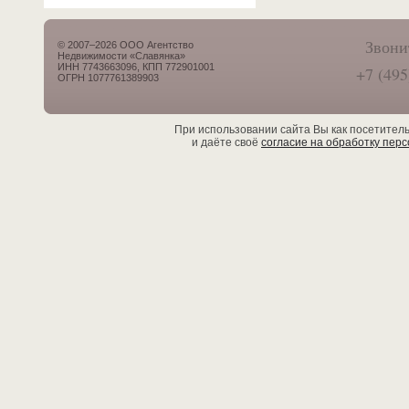
Звони
© 2007–2026 ООО Агентство
Недвижимости «Славянка»
ИНН 7743663096, КПП 772901001
+7 (495
ОГРН 1077761389903
При использовании сайта Вы как посетител
и даёте своё
согласие на обработку пер