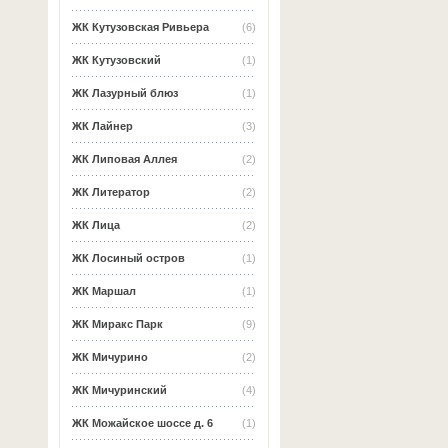
ЖК Кутузовская Ривьера
(6)
ЖК Кутузовский
(1)
ЖК Лазурный блюз
(1)
ЖК Лайнер
(3)
ЖК Липовая Аллея
(2)
ЖК Литератор
(2)
ЖК Лица
(2)
ЖК Лосиный остров
(1)
ЖК Маршал
(1)
ЖК Миракс Парк
(9)
ЖК Мичурино
(2)
ЖК Мичуринский
(4)
ЖК Можайское шоссе д. 6
(1)