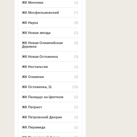
ЖК Мономах
(1)
ЖК Мосфильмовский
(7)
ЖК Наука
(4)
ЖК Новая звезда
(1)
ЖК Новая Олимпийская
(3)
Деревня
ЖК Новая Остоженка
(3)
ЖК Ностальгия
(1)
ЖК Олимпия
(3)
ЖК Остоженка, 11
(15)
ЖК Палаццо на Цветном
(2)
ЖК Патриот
(1)
ЖК Петровский Дворик
(1)
ЖК Пирамида
(1)