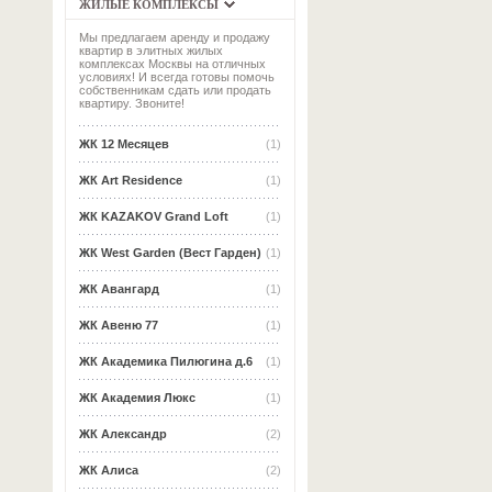
ЖИЛЫЕ КОМПЛЕКСЫ
Мы предлагаем аренду и продажу
квартир в элитных жилых
комплексах Москвы на отличных
условиях! И всегда готовы помочь
собственникам сдать или продать
квартиру. Звоните!
ЖК 12 Месяцев
(1)
ЖК Art Residence
(1)
ЖК KAZAKOV Grand Loft
(1)
ЖК West Garden (Вест Гарден)
(1)
ЖК Авангард
(1)
ЖК Авеню 77
(1)
ЖК Академика Пилюгина д.6
(1)
ЖК Академия Люкс
(1)
ЖК Александр
(2)
ЖК Алиса
(2)