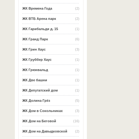
ЖК Времена Года
(2)
ЖК ВТБ Арена парк
(2)
ЖК Гарибальди д. 15
(1)
ЖК Гранд Парк
(6)
ЖК Грин Хаус
(3)
ЖК Груббер Хаус
(1)
ЖК Грюнвальд
(1)
ЖК Две башни
(1)
ЖК Депутатский дом
(1)
ЖК Долина Грёз
(5)
ЖК Дом в Сокольниках
(3)
ЖК Дом на Беговой
(16)
ЖК Дом на Давыдковской
(2)