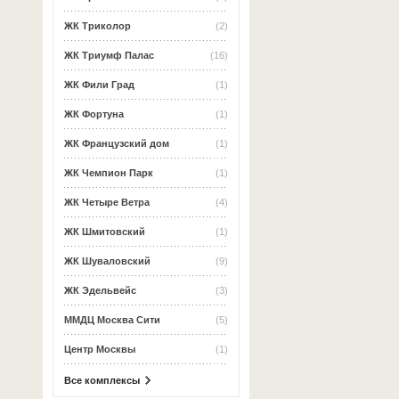
ЖК Триколор
(2)
ЖК Триумф Палас
(16)
ЖК Фили Град
(1)
ЖК Фортуна
(1)
ЖК Французский дом
(1)
ЖК Чемпион Парк
(1)
ЖК Четыре Ветра
(4)
ЖК Шмитовский
(1)
ЖК Шуваловский
(9)
ЖК Эдельвейс
(3)
ММДЦ Москва Сити
(5)
Центр Москвы
(1)
Все комплексы