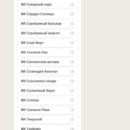
ЖК Северный парк
(1)
ЖК Сердце Столицы
(1)
ЖК Серебряный бульвар
(1)
ЖК Серебряный квартет
(4)
ЖК Скай Форт
(1)
ЖК Сколков бор
(1)
ЖК Смоленская застава
(4)
ЖК Созвездие Капитал
(3)
ЖК Соколиное гнездо
(3)
ЖК Солнечный берег
(1)
ЖК Солнце
(1)
ЖК Суворов Парк
(1)
ЖК Тверской
(1)
ЖК ТриБеКа
(3)