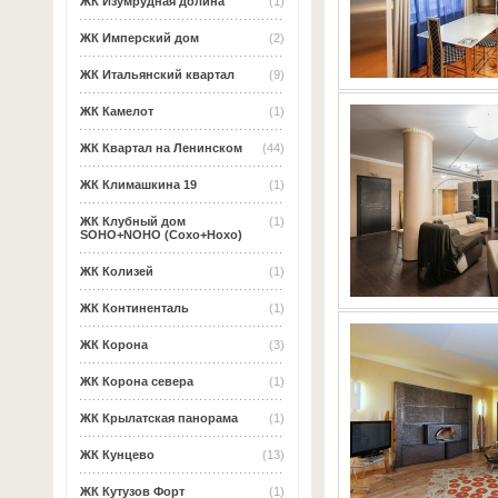
ЖК Изумрудная долина
(1)
ЖК Имперский дом
(2)
ЖК Итальянский квартал
(9)
ЖК Камелот
(1)
ЖК Квартал на Ленинском
(44)
ЖК Климашкина 19
(1)
ЖК Клубный дом
(1)
SOHO+NOHO (Сохо+Нохо)
ЖК Колизей
(1)
ЖК Континенталь
(1)
ЖК Корона
(3)
ЖК Корона севера
(1)
ЖК Крылатская панорама
(1)
ЖК Кунцево
(13)
ЖК Кутузов Форт
(1)