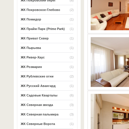
ЖК Покровский берег
(6)
ЖК Покровское-Глебово
(2)
ЖК Помидор
(1)
ЖК Прайм Парк (Prime Park)
(1)
ЖК Приват Сквер
(1)
ЖК Пырьева
(1)
ЖК Ривер-Хаус
(1)
ЖК Розмарин
(1)
ЖК Рублевские огни
(2)
ЖК Русский Авангард
(1)
ЖК Садовые Кварталы
(6)
ЖК Северная звезда
(3)
ЖК Северная пальмира
(3)
ЖК Северные Ворота
(1)