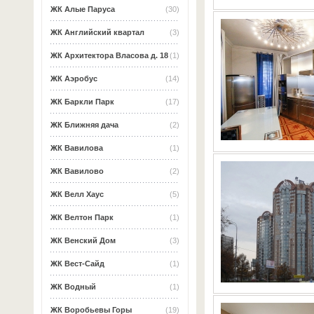
ЖК Алые Паруса
(30)
ЖК Английский квартал
(3)
ЖК Архитектора Власова д. 18
(1)
ЖК Аэробус
(14)
ЖК Баркли Парк
(17)
ЖК Ближняя дача
(2)
ЖК Вавилова
(1)
ЖК Вавилово
(2)
ЖК Велл Хаус
(5)
ЖК Велтон Парк
(1)
ЖК Венский Дом
(3)
ЖК Вест-Сайд
(1)
ЖК Водный
(1)
ЖК Воробьевы Горы
(19)