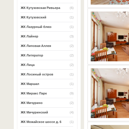
ЖК Кутузовская Ривьера
(6)
ЖК Кутузовский
(1)
ЖК Лазурный блюз
(1)
ЖК Лайнер
(3)
ЖК Липовая Аллея
(2)
ЖК Литератор
(2)
ЖК Лица
(2)
ЖК Лосиный остров
(1)
ЖК Маршал
(1)
ЖК Миракс Парк
(9)
ЖК Мичурино
(2)
ЖК Мичуринский
(4)
ЖК Можайское шоссе д. 6
(1)