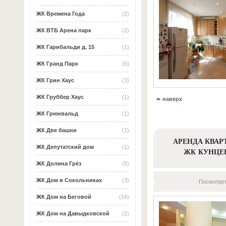
ЖК Времена Года
(2)
ЖК ВТБ Арена парк
(2)
ЖК Гарибальди д. 15
(1)
ЖК Гранд Парк
(6)
ЖК Грин Хаус
(3)
ЖК Груббер Хаус
(1)
наверх
ЖК Грюнвальд
(1)
ЖК Две башни
(1)
АРЕНДА КВАР
ЖК Депутатский дом
(1)
ЖК КУНЦЕ
ЖК Долина Грёз
(5)
ЖК Дом в Сокольниках
(3)
Посмотрет
ЖК Дом на Беговой
(16)
ЖК Дом на Давыдковской
(2)