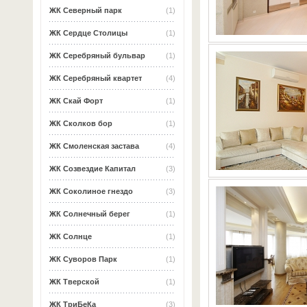
ЖК Северный парк
(1)
ЖК Сердце Столицы
(1)
ЖК Серебряный бульвар
(1)
ЖК Серебряный квартет
(4)
ЖК Скай Форт
(1)
ЖК Сколков бор
(1)
ЖК Смоленская застава
(4)
ЖК Созвездие Капитал
(3)
ЖК Соколиное гнездо
(3)
ЖК Солнечный берег
(1)
ЖК Солнце
(1)
ЖК Суворов Парк
(1)
ЖК Тверской
(1)
ЖК ТриБеКа
(3)