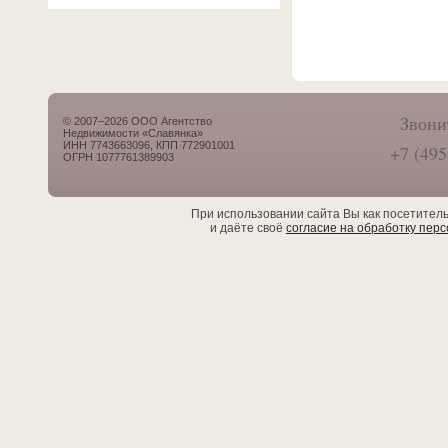
Звони
© 2007–2026 ООО Агентство
Недвижимости «Славянка»
ИНН 7743663096, КПП 772901001
+7 (495
ОГРН 1077761389903
При использовании сайта Вы как посетител
и даёте своё
согласие на обработку пер