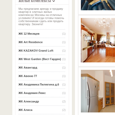
ЖИЛЫЕ КОМПЛЕКСЫ
Мы предлагаем аренду и продажу
квартир в элитных жилых
комплексах Москвы на отличных
условиях! И всегда готовы помочь
собственникам сдать или продать
квартиру. Звоните!
ЖК 12 Месяцев
(1)
ЖК Art Residence
(1)
ЖК KAZAKOV Grand Loft
(1)
ЖК West Garden (Вест Гарден)
(1)
ЖК Авангард
(1)
ЖК Авеню 77
(1)
ЖК Академика Пилюгина д.6
(1)
ЖК Академия Люкс
(1)
ЖК Александр
(2)
ЖК Алиса
(2)