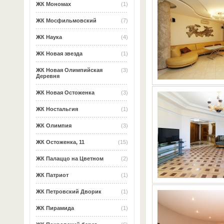
ЖК Мономах
(1)
ЖК Мосфильмовский
(7)
ЖК Наука
(4)
ЖК Новая звезда
(1)
ЖК Новая Олимпийская
(3)
Деревня
ЖК Новая Остоженка
(3)
ЖК Ностальгия
(1)
ЖК Олимпия
(3)
ЖК Остоженка, 11
(15)
ЖК Палаццо на Цветном
(2)
ЖК Патриот
(1)
ЖК Петровский Дворик
(1)
ЖК Пирамида
(1)