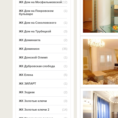
ЖК Дом на Мосфильмовской
(12)
ЖК Дом на Покровском
(1)
бульваре
ЖК Дом на Соколовского
(1)
ЖК Дом на Трубецкой
(3)
ЖК Доминанта
(2)
ЖК Доминион
(35)
ЖК Донской Олимп
(1)
ЖК Дубровская слобода
(1)
ЖК Елена
(5)
ЖК ЗИЛАРТ
(1)
ЖК Зодиак
(2)
ЖК Золотые ключи
(3)
ЖК Золотые ключи 2
(14)