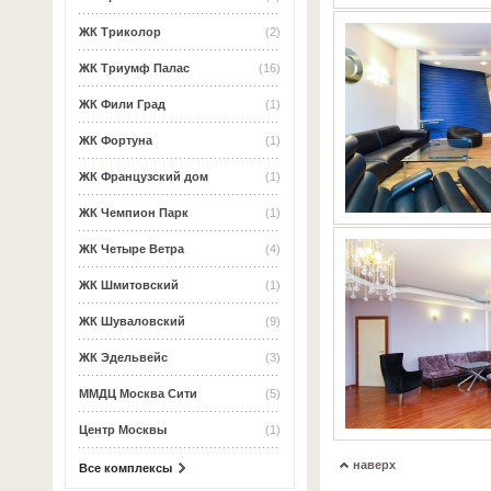
ЖК Триколор
(2)
ЖК Триумф Палас
(16)
ЖК Фили Град
(1)
ЖК Фортуна
(1)
ЖК Французский дом
(1)
ЖК Чемпион Парк
(1)
ЖК Четыре Ветра
(4)
ЖК Шмитовский
(1)
ЖК Шуваловский
(9)
ЖК Эдельвейс
(3)
ММДЦ Москва Сити
(5)
Центр Москвы
(1)
наверх
Все комплексы