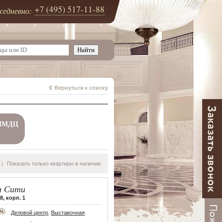
+7 (495) 517-11-88
едневно:
Вернуться к списку
ММДЦ
|
Показать только квартиры в наличии
 Сити
8, корп. 1
Деловой центр
,
Выставочная