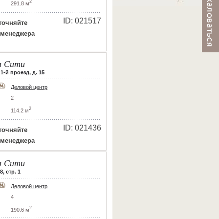
2
291.8 м
ID: 021517
точняйте
 менеджера
 Сити
-й проезд, д. 15
Деловой центр
2
2
114.2 м
ID: 021436
точняйте
 менеджера
 Сити
, стр. 1
Деловой центр
4
2
190.6 м