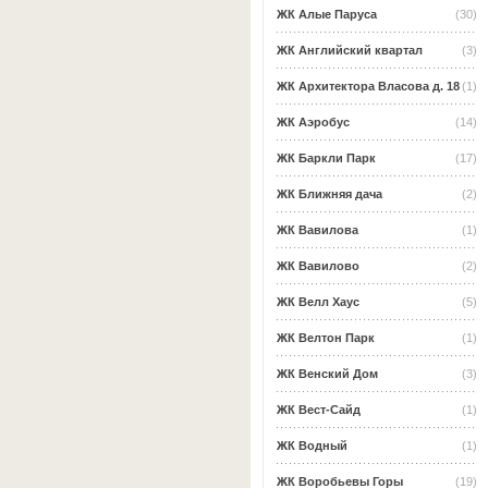
ЖК Алые Паруса
(30)
ЖК Английский квартал
(3)
ЖК Архитектора Власова д. 18
(1)
ЖК Аэробус
(14)
ЖК Баркли Парк
(17)
ЖК Ближняя дача
(2)
ЖК Вавилова
(1)
ЖК Вавилово
(2)
ЖК Велл Хаус
(5)
ЖК Велтон Парк
(1)
ЖК Венский Дом
(3)
ЖК Вест-Сайд
(1)
ЖК Водный
(1)
ЖК Воробьевы Горы
(19)