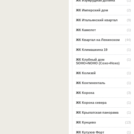
ЖК Изумрудная долина
(1)
ЖК Имперский дом
(2)
ЖК Итальянский квартал
(9)
ЖК Камелот
(1)
ЖК Квартал на Ленинском
(44)
ЖК Климашкина 19
(1)
ЖК Клубный дом
(1)
SOHO+NOHO (Сохо+Нохо)
ЖК Колизей
(1)
ЖК Континенталь
(1)
ЖК Корона
(3)
ЖК Корона севера
(1)
ЖК Крылатская панорама
(1)
ЖК Кунцево
(13)
ЖК Кутузов Форт
(1)