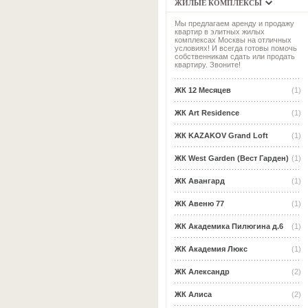
ЖИЛЫЕ КОМПЛЕКСЫ
Мы предлагаем аренду и продажу
квартир в элитных жилых
комплексах Москвы на отличных
условиях! И всегда готовы помочь
собственникам сдать или продать
квартиру. Звоните!
ЖК 12 Месяцев
(1)
ЖК Art Residence
(1)
ЖК KAZAKOV Grand Loft
(1)
ЖК West Garden (Вест Гарден)
(1)
ЖК Авангард
(1)
ЖК Авеню 77
(1)
ЖК Академика Пилюгина д.6
(1)
ЖК Академия Люкс
(1)
ЖК Александр
(2)
ЖК Алиса
(2)