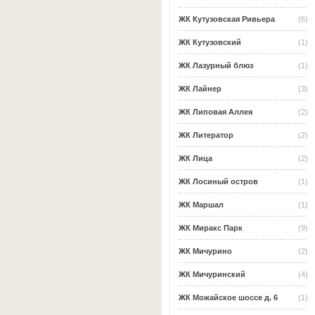
ЖК Кутузовская Ривьера
(6)
ЖК Кутузовский
(1)
ЖК Лазурный блюз
(1)
ЖК Лайнер
(3)
ЖК Липовая Аллея
(2)
ЖК Литератор
(2)
ЖК Лица
(2)
ЖК Лосиный остров
(1)
ЖК Маршал
(1)
ЖК Миракс Парк
(9)
ЖК Мичурино
(2)
ЖК Мичуринский
(4)
ЖК Можайское шоссе д. 6
(1)