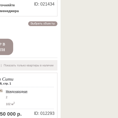
ID: 021434
точняйте
 менеджера
Р В
ТИ
|
Показать только квартиры в наличии
 Сити
, стр. 1
Международная
2
2
102 м
50 000 р.
ID: 012293