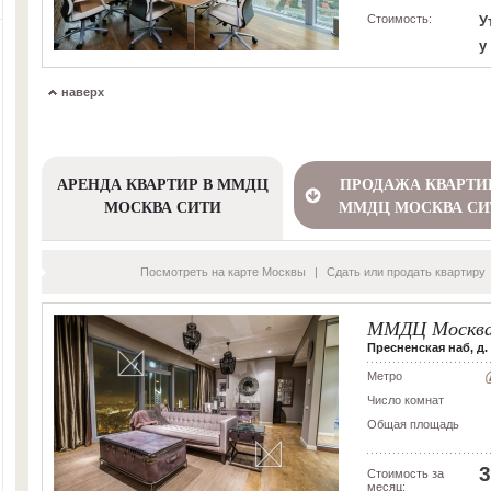
Стоимость:
У
у
наверх
АРЕНДА КВАРТИР В ММДЦ
ПРОДАЖА КВАРТИ
МОСКВА СИТИ
ММДЦ МОСКВА СИ
Посмотреть на карте Москвы
|
Сдать или продать квартиру
ММДЦ Москва
Пресненская наб, д. 8
Метро
Число комнат
Общая площадь
3
Стоимость за
месяц: