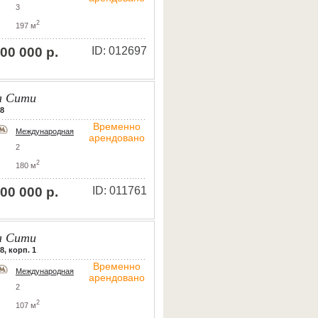
3
2
197 м
00 000 р.
ID: 012697
 Сити
 8
Временно
Международная
арендовано
2
2
180 м
00 000 р.
ID: 011761
 Сити
8, корп. 1
Временно
Международная
арендовано
2
2
107 м