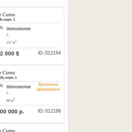
 Сити
8, корп. 1
Международная
3
2
197 м
2 000 $
ID: 012194
 Сити
16, корп. 1
Временно
Международная
арендовано
2
2
88 м
00 000 р.
ID: 012196
 Сити