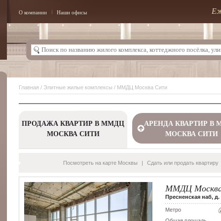
Еж
О компании
Наши офисы
Главная
/
Элитные жилые комплексы
/ ММДЦ Москва Сити
ПРОДАЖА КВАРТИР В ММДЦ
АРЕНДА КВАРТИР В 
МОСКВА СИТИ
МОСКВА СИТИ
Посмотреть на карте Москвы
|
Сдать или продать квартиру
ММДЦ Москва
Пресненская наб, д. 
Метро
Общая площадь