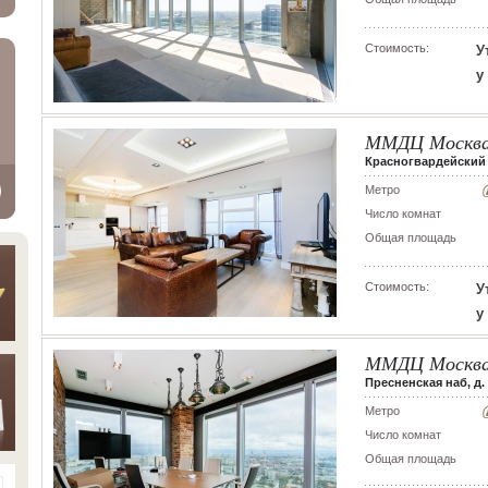
Стоимость:
У
у
ММДЦ Москва
Красногвардейский 1
Метро
Число комнат
Общая площадь
Стоимость:
У
у
ММДЦ Москва
Пресненская наб, д. 8
Метро
Число комнат
Общая площадь