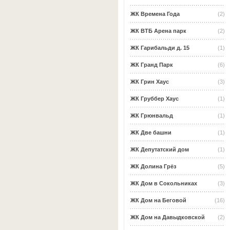
ЖК Времена Года
(2)
ЖК ВТБ Арена парк
(2)
ЖК Гарибальди д. 15
(1)
ЖК Гранд Парк
(6)
ЖК Грин Хаус
(3)
ЖК Груббер Хаус
(1)
ЖК Грюнвальд
(1)
ЖК Две башни
(1)
ЖК Депутатский дом
(1)
ЖК Долина Грёз
(5)
ЖК Дом в Сокольниках
(3)
ЖК Дом на Беговой
(16)
ЖК Дом на Давыдковской
(2)