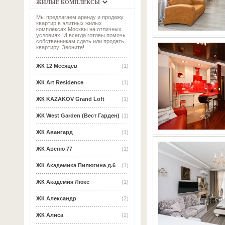
ЖИЛЫЕ КОМПЛЕКСЫ
Мы предлагаем аренду и продажу
квартир в элитных жилых
комплексах Москвы на отличных
условиях! И всегда готовы помочь
собственникам сдать или продать
квартиру. Звоните!
ЖК 12 Месяцев
(1)
ЖК Art Residence
(1)
ЖК KAZAKOV Grand Loft
(1)
ЖК West Garden (Вест Гарден)
(1)
ЖК Авангард
(1)
ЖК Авеню 77
(1)
ЖК Академика Пилюгина д.6
(1)
ЖК Академия Люкс
(1)
ЖК Александр
(2)
ЖК Алиса
(2)