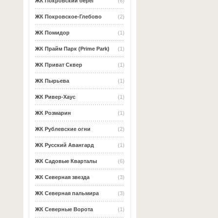
ЖК Покровский берег
(6)
ЖК Покровское-Глебово
(2)
ЖК Помидор
(1)
ЖК Прайм Парк (Prime Park)
(1)
ЖК Приват Сквер
(1)
ЖК Пырьева
(1)
ЖК Ривер-Хаус
(1)
ЖК Розмарин
(1)
ЖК Рублевские огни
(2)
ЖК Русский Авангард
(1)
ЖК Садовые Кварталы
(6)
ЖК Северная звезда
(3)
ЖК Северная пальмира
(3)
ЖК Северные Ворота
(1)