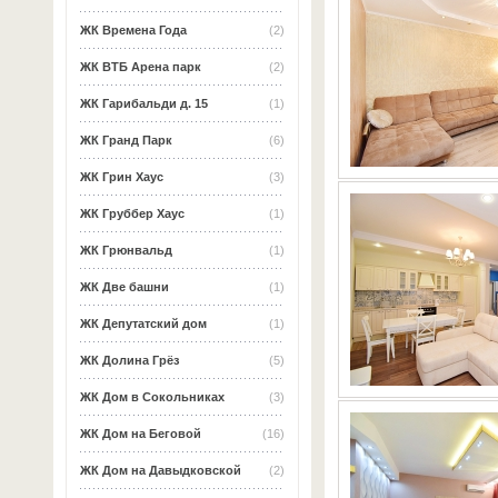
ЖК Времена Года
(2)
ЖК ВТБ Арена парк
(2)
ЖК Гарибальди д. 15
(1)
ЖК Гранд Парк
(6)
ЖК Грин Хаус
(3)
ЖК Груббер Хаус
(1)
ЖК Грюнвальд
(1)
ЖК Две башни
(1)
ЖК Депутатский дом
(1)
ЖК Долина Грёз
(5)
ЖК Дом в Сокольниках
(3)
ЖК Дом на Беговой
(16)
ЖК Дом на Давыдковской
(2)