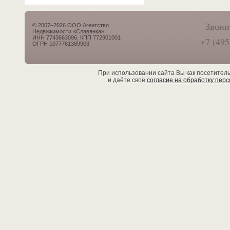
Звони
© 2007–2026 ООО Агентство
Недвижимости «Славянка»
ИНН 7743663096, КПП 772901001
+7 (495
ОГРН 1077761389903
При использовании сайта Вы как посетител
и даёте своё
согласие на обработку пер