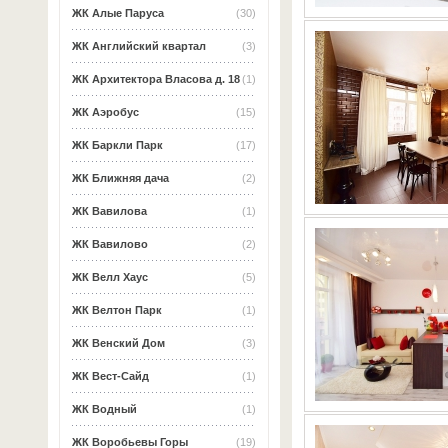
ЖК Алые Паруса
(30)
ЖК Английский квартал
(3)
ЖК Архитектора Власова д. 18
(1)
ЖК Аэробус
(15)
ЖК Баркли Парк
(17)
ЖК Ближняя дача
(2)
ЖК Вавилова
(1)
ЖК Вавилово
(2)
ЖК Велл Хаус
(5)
ЖК Велтон Парк
(1)
ЖК Венский Дом
(3)
ЖК Вест-Сайд
(1)
ЖК Водный
(1)
ЖК Воробьевы Горы
(19)