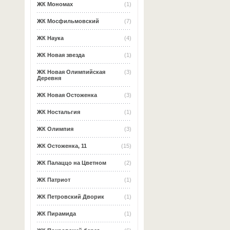
ЖК Мономах
(1)
ЖК Мосфильмовский
(7)
ЖК Наука
(4)
ЖК Новая звезда
(1)
ЖК Новая Олимпийская
(3)
Деревня
ЖК Новая Остоженка
(3)
ЖК Ностальгия
(1)
ЖК Олимпия
(3)
ЖК Остоженка, 11
(15)
ЖК Палаццо на Цветном
(2)
ЖК Патриот
(1)
ЖК Петровский Дворик
(1)
ЖК Пирамида
(1)