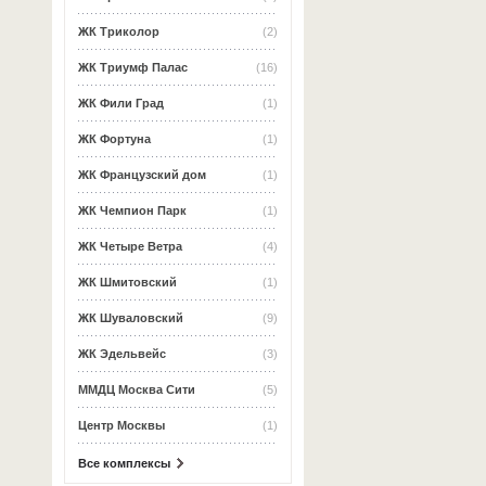
ЖК Триколор
(2)
ЖК Триумф Палас
(16)
ЖК Фили Град
(1)
ЖК Фортуна
(1)
ЖК Французский дом
(1)
ЖК Чемпион Парк
(1)
ЖК Четыре Ветра
(4)
ЖК Шмитовский
(1)
ЖК Шуваловский
(9)
ЖК Эдельвейс
(3)
ММДЦ Москва Сити
(5)
Центр Москвы
(1)
Все комплексы