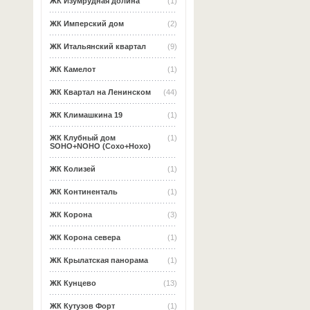
ЖК Изумрудная долина
(1)
ЖК Имперский дом
(2)
ЖК Итальянский квартал
(9)
ЖК Камелот
(1)
ЖК Квартал на Ленинском
(44)
ЖК Климашкина 19
(1)
ЖК Клубный дом
(1)
SOHO+NOHO (Сохо+Нохо)
ЖК Колизей
(1)
ЖК Континенталь
(1)
ЖК Корона
(3)
ЖК Корона севера
(1)
ЖК Крылатская панорама
(1)
ЖК Кунцево
(13)
ЖК Кутузов Форт
(1)