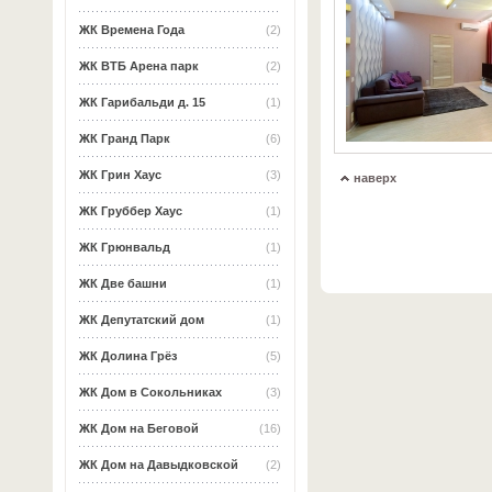
ЖК Времена Года
(2)
ЖК ВТБ Арена парк
(2)
ЖК Гарибальди д. 15
(1)
ЖК Гранд Парк
(6)
ЖК Грин Хаус
(3)
наверх
ЖК Груббер Хаус
(1)
ЖК Грюнвальд
(1)
ЖК Две башни
(1)
ЖК Депутатский дом
(1)
ЖК Долина Грёз
(5)
ЖК Дом в Сокольниках
(3)
ЖК Дом на Беговой
(16)
ЖК Дом на Давыдковской
(2)