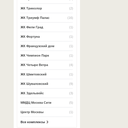
ЖК Триколор
(2)
ЖК Триумф Палас
(16)
ЖК Фили Град
(1)
ЖК Фортуна
(1)
ЖК Французский дом
(1)
ЖК Чемпион Парк
(1)
ЖК Четыре Ветра
(4)
ЖК Шмитовский
(1)
ЖК Шуваловский
(9)
ЖК Эдельвейс
(3)
ММДЦ Москва Сити
(5)
Центр Москвы
(1)
Все комплексы