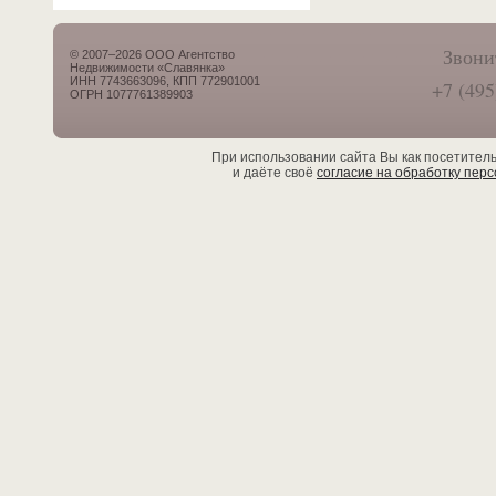
Звони
© 2007–2026 ООО Агентство
Недвижимости «Славянка»
ИНН 7743663096, КПП 772901001
+7 (495
ОГРН 1077761389903
При использовании сайта Вы как посетител
и даёте своё
согласие на обработку пер