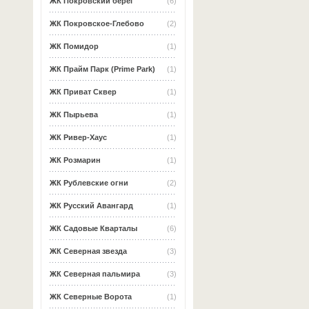
ЖК Покровский берег
(6)
ЖК Покровское-Глебово
(2)
ЖК Помидор
(1)
ЖК Прайм Парк (Prime Park)
(1)
ЖК Приват Сквер
(1)
ЖК Пырьева
(1)
ЖК Ривер-Хаус
(1)
ЖК Розмарин
(1)
ЖК Рублевские огни
(2)
ЖК Русский Авангард
(1)
ЖК Садовые Кварталы
(6)
ЖК Северная звезда
(3)
ЖК Северная пальмира
(3)
ЖК Северные Ворота
(1)