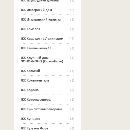
ЖК Изумрудная долина
(1)
ЖК Имперский дом
(2)
ЖК Итальянский квартал
(9)
ЖК Камелот
(1)
ЖК Квартал на Ленинском
(44)
ЖК Климашкина 19
(1)
ЖК Клубный дом
(1)
SOHO+NOHO (Сохо+Нохо)
ЖК Колизей
(1)
ЖК Континенталь
(1)
ЖК Корона
(3)
ЖК Корона севера
(1)
ЖК Крылатская панорама
(1)
ЖК Кунцево
(13)
ЖК Кутузов Форт
(1)