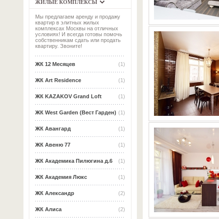
ЖИЛЫЕ КОМПЛЕКСЫ
Мы предлагаем аренду и продажу
квартир в элитных жилых
комплексах Москвы на отличных
условиях! И всегда готовы помочь
собственникам сдать или продать
квартиру. Звоните!
ЖК 12 Месяцев
(1)
ЖК Art Residence
(1)
ЖК KAZAKOV Grand Loft
(1)
ЖК West Garden (Вест Гарден)
(1)
ЖК Авангард
(1)
ЖК Авеню 77
(1)
ЖК Академика Пилюгина д.6
(1)
ЖК Академия Люкс
(1)
ЖК Александр
(2)
ЖК Алиса
(2)