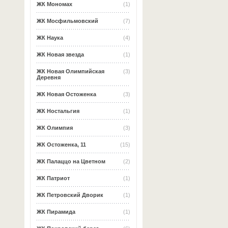
ЖК Мономах
(1)
ЖК Мосфильмовский
(7)
ЖК Наука
(4)
ЖК Новая звезда
(1)
ЖК Новая Олимпийская
(3)
Деревня
ЖК Новая Остоженка
(3)
ЖК Ностальгия
(1)
ЖК Олимпия
(3)
ЖК Остоженка, 11
(15)
ЖК Палаццо на Цветном
(2)
ЖК Патриот
(1)
ЖК Петровский Дворик
(1)
ЖК Пирамида
(1)