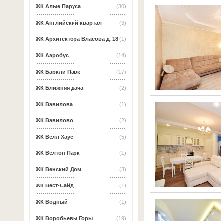
ЖК Алые Паруса
(30)
ЖК Английский квартал
(3)
ЖК Архитектора Власова д. 18
(1)
ЖК Аэробус
(14)
ЖК Баркли Парк
(17)
ЖК Ближняя дача
(2)
ЖК Вавилова
(1)
ЖК Вавилово
(2)
ЖК Велл Хаус
(5)
ЖК Велтон Парк
(1)
ЖК Венский Дом
(3)
ЖК Вест-Сайд
(1)
ЖК Водный
(1)
ЖК Воробьевы Горы
(19)