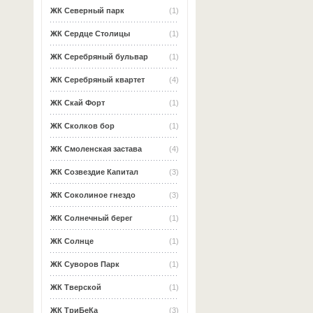
ЖК Северный парк
(1)
ЖК Сердце Столицы
(1)
ЖК Серебряный бульвар
(1)
ЖК Серебряный квартет
(4)
ЖК Скай Форт
(1)
ЖК Сколков бор
(1)
ЖК Смоленская застава
(4)
ЖК Созвездие Капитал
(3)
ЖК Соколиное гнездо
(3)
ЖК Солнечный берег
(1)
ЖК Солнце
(1)
ЖК Суворов Парк
(1)
ЖК Тверской
(1)
ЖК ТриБеКа
(3)