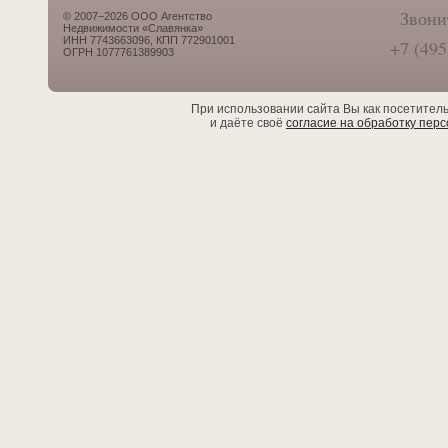
Звони
© 2007–2026 ООО Агентство
Недвижимости «Славянка»
ИНН 7743663096, КПП 772901001
+7 (495
ОГРН 1077761389903
При использовании сайта Вы как посетител
и даёте своё
согласие на обработку пер