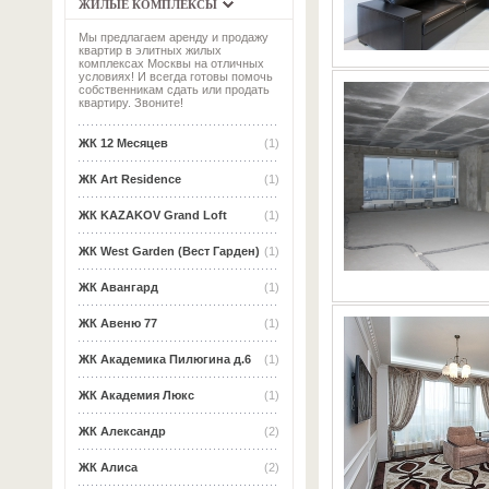
ЖИЛЫЕ КОМПЛЕКСЫ
Мы предлагаем аренду и продажу
квартир в элитных жилых
комплексах Москвы на отличных
условиях! И всегда готовы помочь
собственникам сдать или продать
квартиру. Звоните!
ЖК 12 Месяцев
(1)
ЖК Art Residence
(1)
ЖК KAZAKOV Grand Loft
(1)
ЖК West Garden (Вест Гарден)
(1)
ЖК Авангард
(1)
ЖК Авеню 77
(1)
ЖК Академика Пилюгина д.6
(1)
ЖК Академия Люкс
(1)
ЖК Александр
(2)
ЖК Алиса
(2)