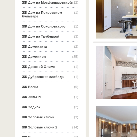
ЖК Дом на Мосфильмовской
(12)
ЖК Дом на Покровском
(1)
бульваре
ЖК Дом на Соколовского
(1)
ЖК Дом на Трубецкой
(3)
ЖК Доминанта
(2)
ЖК Доминион
(35)
ЖК Донской Олимп
(1)
ЖК Дубровская слобода
(1)
ЖК Елена
(5)
ЖК ЗИЛАРТ
(1)
ЖК Зодиак
(2)
ЖК Золотые ключи
(3)
ЖК Золотые ключи 2
(14)