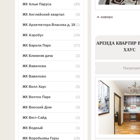
ЖК Алые Паруса
(30)
ЖК Английский квартал
(3)
наверх
ЖК Архитектора Власова д. 18
(1)
ЖК Аэробус
(14)
АРЕНДА КВАРТИР 
ЖК Баркли Парк
(17)
ХАУС
ЖК Ближняя дача
(2)
ЖК Вавилова
(1)
Посмотрет
ЖК Вавилово
(2)
ЖК Велл Хаус
(5)
ЖК Велтон Парк
(1)
ЖК Венский Дом
(3)
ЖК Вест-Сайд
(1)
ЖК Водный
(1)
ЖК Воробьевы Горы
(19)