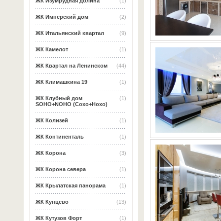
ЖК Изумрудная долина
(1)
ЖК Имперский дом
(2)
ЖК Итальянский квартал
(9)
ЖК Камелот
(1)
ЖК Квартал на Ленинском
(44)
ЖК Климашкина 19
(1)
ЖК Клубный дом
(1)
SOHO+NOHO (Сохо+Нохо)
ЖК Колизей
(1)
ЖК Континенталь
(1)
ЖК Корона
(3)
ЖК Корона севера
(1)
ЖК Крылатская панорама
(1)
ЖК Кунцево
(13)
ЖК Кутузов Форт
(1)