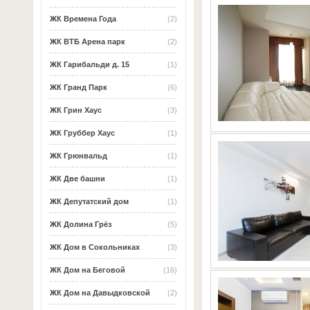
ЖК Времена Года
(2)
ЖК ВТБ Арена парк
(2)
ЖК Гарибальди д. 15
(1)
ЖК Гранд Парк
(6)
ЖК Грин Хаус
(3)
ЖК Груббер Хаус
(1)
ЖК Грюнвальд
(1)
ЖК Две башни
(1)
ЖК Депутатский дом
(1)
ЖК Долина Грёз
(5)
ЖК Дом в Сокольниках
(3)
ЖК Дом на Беговой
(16)
ЖК Дом на Давыдковской
(2)