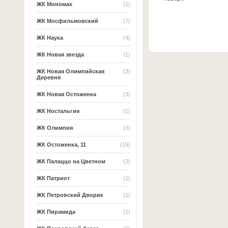
ЖК Мономах
(1)
ЖК Мосфильмовский
(7)
ЖК Наука
(4)
ЖК Новая звезда
(1)
ЖК Новая Олимпийская
(3)
Деревня
ЖК Новая Остоженка
(3)
ЖК Ностальгия
(1)
ЖК Олимпия
(3)
ЖК Остоженка, 11
(15)
ЖК Палаццо на Цветном
(2)
ЖК Патриот
(1)
ЖК Петровский Дворик
(1)
ЖК Пирамида
(1)