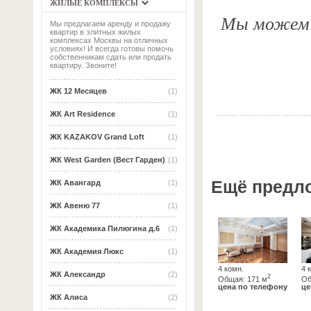
ЖИЛЫЕ КОМПЛЕКСЫ
Мы можем о
Мы предлагаем аренду и продажу
квартир в элитных жилых
комплексах Москвы на отличных
условиях! И всегда готовы помочь
собственникам сдать или продать
квартиру. Звоните!
ЖК 12 Месяцев
(1)
ЖК Art Residence
(1)
ЖК KAZAKOV Grand Loft
(1)
ЖК West Garden (Вест Гарден)
(1)
Ещё предл
ЖК Авангард
(1)
ЖК Авеню 77
(1)
ЖК Академика Пилюгина д.6
(1)
ЖК Академия Люкс
(1)
4 комн.
4 
ЖК Александр
(2)
2
Общая: 171 м
Об
цена по телефону
це
ЖК Алиса
(2)