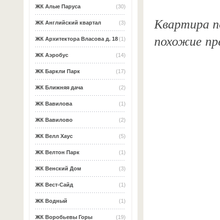
ЖК Алые Паруса
(30)
Квартира по
ЖК Английский квартал
(3)
похожие пр
ЖК Архитектора Власова д. 18
(1)
ЖК Аэробус
(14)
ЖК Баркли Парк
(17)
ЖК Ближняя дача
(2)
ЖК Вавилова
(1)
ЖК Вавилово
(2)
ЖК Велл Хаус
(5)
ЖК Велтон Парк
(1)
ЖК Венский Дом
(3)
ЖК Вест-Сайд
(1)
ЖК Водный
(1)
ЖК Воробьевы Горы
(19)