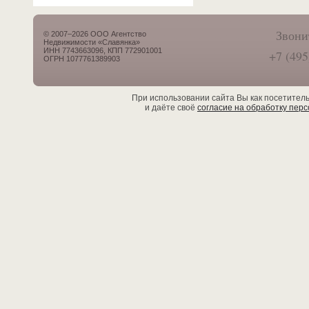
Звони
© 2007–2026 ООО Агентство
Недвижимости «Славянка»
ИНН 7743663096, КПП 772901001
+7 (495
ОГРН 1077761389903
При использовании сайта Вы как посетител
и даёте своё
согласие на обработку пер