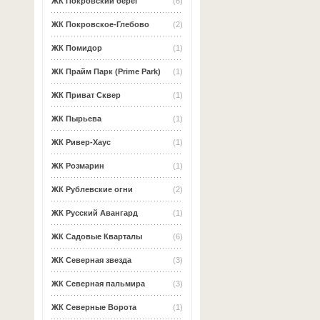
ЖК Покровский берег
(6)
ЖК Покровское-Глебово
(2)
ЖК Помидор
(1)
ЖК Прайм Парк (Prime Park)
(1)
ЖК Приват Сквер
(1)
ЖК Пырьева
(1)
ЖК Ривер-Хаус
(1)
ЖК Розмарин
(1)
ЖК Рублевские огни
(2)
ЖК Русский Авангард
(1)
ЖК Садовые Кварталы
(6)
ЖК Северная звезда
(3)
ЖК Северная пальмира
(3)
ЖК Северные Ворота
(1)