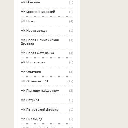
ЖК Мономах
(1)
ЖК Мосфильмовский
(7)
ЖК Наука
(4)
ЖК Новая звезда
(1)
ЖК Новая Олимпийская
(3)
Деревня
ЖК Новая Остоженка
(3)
ЖК Ностальгия
(1)
ЖК Олимпия
(3)
ЖК Остоженка, 11
(15)
ЖК Палаццо на Цветном
(2)
ЖК Патриот
(1)
ЖК Петровский Дворик
(1)
ЖК Пирамида
(1)