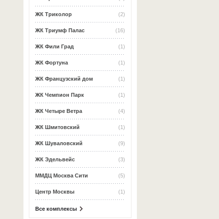
ЖК Триколор
(2)
ЖК Триумф Палас
(16)
ЖК Фили Град
(1)
ЖК Фортуна
(1)
ЖК Французский дом
(1)
ЖК Чемпион Парк
(1)
ЖК Четыре Ветра
(4)
ЖК Шмитовский
(1)
ЖК Шуваловский
(9)
ЖК Эдельвейс
(3)
ММДЦ Москва Сити
(5)
Центр Москвы
(1)
Все комплексы