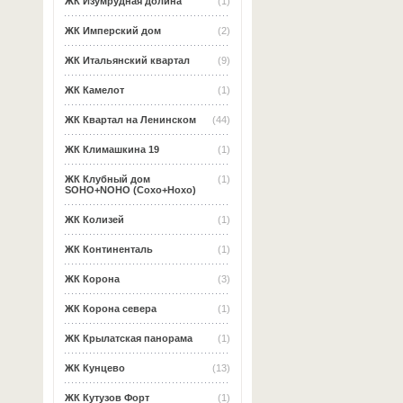
ЖК Изумрудная долина
(1)
ЖК Имперский дом
(2)
ЖК Итальянский квартал
(9)
ЖК Камелот
(1)
ЖК Квартал на Ленинском
(44)
ЖК Климашкина 19
(1)
ЖК Клубный дом
(1)
SOHO+NOHO (Сохо+Нохо)
ЖК Колизей
(1)
ЖК Континенталь
(1)
ЖК Корона
(3)
ЖК Корона севера
(1)
ЖК Крылатская панорама
(1)
ЖК Кунцево
(13)
ЖК Кутузов Форт
(1)