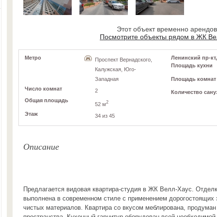
Этот объект временно арендо
Посмотрите объекты рядом в ЖК Ве
Метро
Ленинский пр-кт, 
Проспект Вернадского,
Площадь кухни
Калужская, Юго-
Площадь комнат
Западная
Число комнат
2
Количество сану
Общая площадь
2
52 м
Этаж
34 из 45
Описание
Предлагается видовая квартира-студия в ЖК Велл-Хаус. Отдел
выполнена в современном стиле с применением дорогостоящих 
чистых материалов. Квартира со вкусом меблирована, продуман
пространства. Кухонный гарнитур оборудован всей необходимой