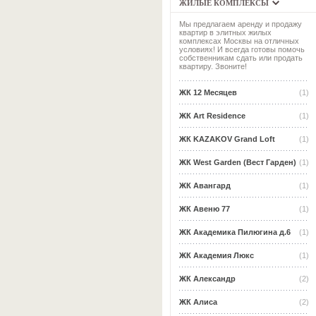
ЖИЛЫЕ КОМПЛЕКСЫ
Мы предлагаем аренду и продажу
квартир в элитных жилых
комплексах Москвы на отличных
условиях! И всегда готовы помочь
собственникам сдать или продать
квартиру. Звоните!
ЖК 12 Месяцев
(1)
ЖК Art Residence
(1)
ЖК KAZAKOV Grand Loft
(1)
ЖК West Garden (Вест Гарден)
(1)
ЖК Авангард
(1)
ЖК Авеню 77
(1)
ЖК Академика Пилюгина д.6
(1)
ЖК Академия Люкс
(1)
ЖК Александр
(2)
ЖК Алиса
(2)