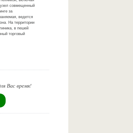
нузел совмещенный
инге за
раняемая, ведется
она. На территории
линика, в пешей
пный торговый
ля Вас время!