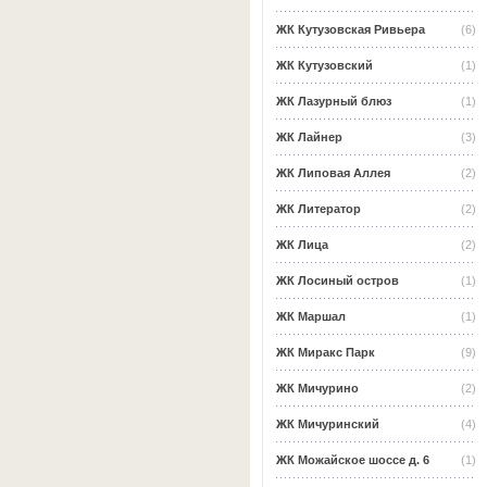
ЖК Кутузовская Ривьера
(6)
ЖК Кутузовский
(1)
ЖК Лазурный блюз
(1)
ЖК Лайнер
(3)
ЖК Липовая Аллея
(2)
ЖК Литератор
(2)
ЖК Лица
(2)
ЖК Лосиный остров
(1)
ЖК Маршал
(1)
ЖК Миракс Парк
(9)
ЖК Мичурино
(2)
ЖК Мичуринский
(4)
ЖК Можайское шоссе д. 6
(1)