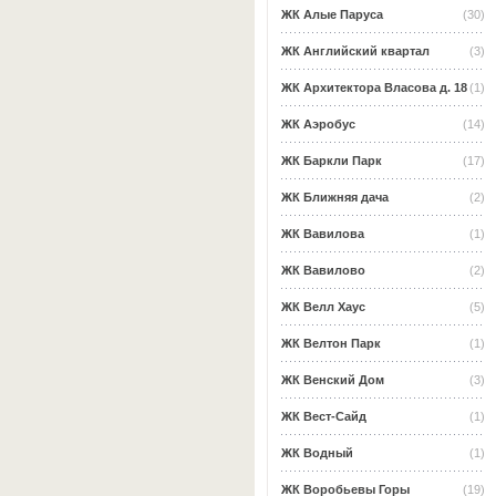
ЖК Алые Паруса
(30)
ЖК Английский квартал
(3)
ЖК Архитектора Власова д. 18
(1)
ЖК Аэробус
(14)
ЖК Баркли Парк
(17)
ЖК Ближняя дача
(2)
ЖК Вавилова
(1)
ЖК Вавилово
(2)
ЖК Велл Хаус
(5)
ЖК Велтон Парк
(1)
ЖК Венский Дом
(3)
ЖК Вест-Сайд
(1)
ЖК Водный
(1)
ЖК Воробьевы Горы
(19)