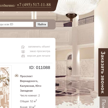
+7 (495) 517-11-88
едневно:
запомнить объект
заказ просмотра
версия для печати
ID: 011088
Проспект
Вернадского,
Калужская, Юго-
Западная
Число комнат: 2
2
Общая: 52 м
2
Кухня: 10 м