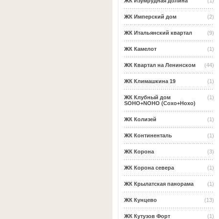
ЖК Изумрудная долина
(1)
ЖК Имперский дом
(2)
ЖК Итальянский квартал
(9)
ЖК Камелот
(1)
ЖК Квартал на Ленинском
(44)
ЖК Климашкина 19
(1)
ЖК Клубный дом
(1)
SOHO+NOHO (Сохо+Нохо)
ЖК Колизей
(1)
ЖК Континенталь
(1)
ЖК Корона
(3)
ЖК Корона севера
(1)
ЖК Крылатская панорама
(1)
ЖК Кунцево
(13)
ЖК Кутузов Форт
(1)