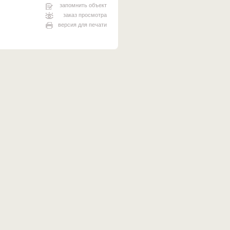
запомнить объект
заказ просмотра
версия для печати