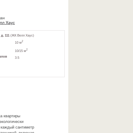
ван
лл Хаус
д. 111
(ЖК Велл Хаус)
2
10 м
2
10/15 м
злов
3.5
ка квартиры
экологически
 каждый сантиметр
 техникой, включая