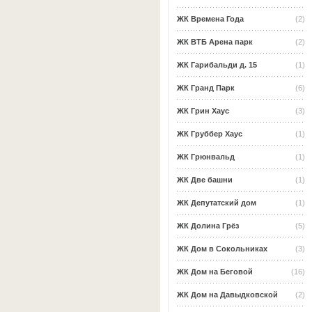
ЖК Времена Года
(2)
ЖК ВТБ Арена парк
(2)
ЖК Гарибальди д. 15
(1)
ЖК Гранд Парк
(6)
ЖК Грин Хаус
(3)
ЖК Груббер Хаус
(1)
ЖК Грюнвальд
(1)
ЖК Две башни
(1)
ЖК Депутатский дом
(1)
ЖК Долина Грёз
(5)
ЖК Дом в Сокольниках
(3)
ЖК Дом на Беговой
(16)
ЖК Дом на Давыдковской
(2)