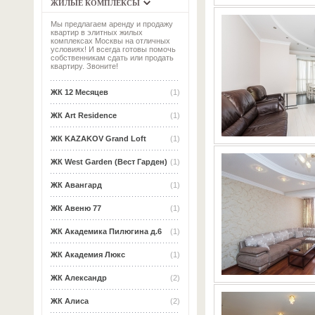
ЖИЛЫЕ КОМПЛЕКСЫ
Мы предлагаем аренду и продажу
квартир в элитных жилых
комплексах Москвы на отличных
условиях! И всегда готовы помочь
собственникам сдать или продать
квартиру. Звоните!
ЖК 12 Месяцев
(1)
ЖК Art Residence
(1)
ЖК KAZAKOV Grand Loft
(1)
ЖК West Garden (Вест Гарден)
(1)
ЖК Авангард
(1)
ЖК Авеню 77
(1)
ЖК Академика Пилюгина д.6
(1)
ЖК Академия Люкс
(1)
ЖК Александр
(2)
ЖК Алиса
(2)