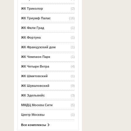
ЖК Триколор
(2)
ЖК Триумф Палас
(16)
ЖК Фили Град
(1)
ЖК Фортуна
(1)
ЖК Французский дом
(1)
ЖК Чемпион Парк
(1)
ЖК Четыре Ветра
(4)
ЖК Шмитовский
(1)
ЖК Шуваловский
(9)
ЖК Эдельвейс
(3)
ММДЦ Москва Сити
(5)
Центр Москвы
(1)
Все комплексы