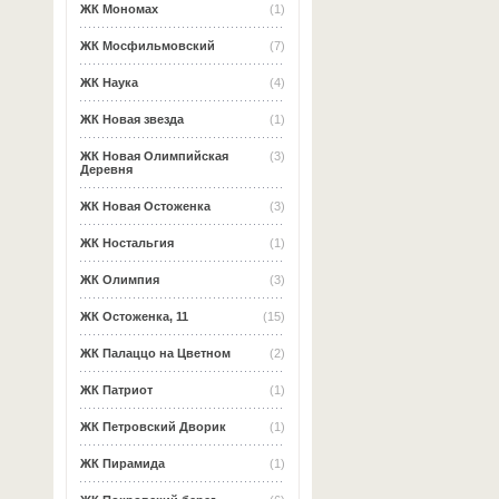
ЖК Мономах
(1)
ЖК Мосфильмовский
(7)
ЖК Наука
(4)
ЖК Новая звезда
(1)
ЖК Новая Олимпийская
(3)
Деревня
ЖК Новая Остоженка
(3)
ЖК Ностальгия
(1)
ЖК Олимпия
(3)
ЖК Остоженка, 11
(15)
ЖК Палаццо на Цветном
(2)
ЖК Патриот
(1)
ЖК Петровский Дворик
(1)
ЖК Пирамида
(1)