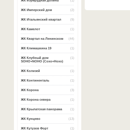
ЖК Изумрудная долина
(1)
ЖК Имперский дом
(2)
ЖК Итальянский квартал
(9)
ЖК Камелот
(1)
ЖК Квартал на Ленинском
(44)
ЖК Климашкина 19
(1)
ЖК Клубный дом
(1)
SOHO+NOHO (Сохо+Нохо)
ЖК Колизей
(1)
ЖК Континенталь
(1)
ЖК Корона
(3)
ЖК Корона севера
(1)
ЖК Крылатская панорама
(1)
ЖК Кунцево
(13)
ЖК Кутузов Форт
(1)