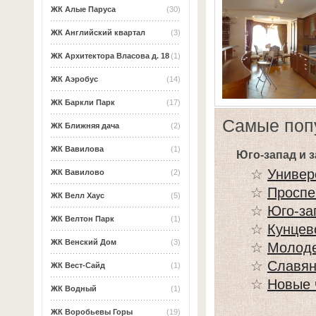
ЖК Алые Паруса
(30)
ЖК Английский квартал
(3)
ЖК Архитектора Власова д. 18
(1)
ЖК Аэробус
(14)
ЖК Баркли Парк
(17)
Самые поп
ЖК Ближняя дача
(2)
ЖК Вавилова
(1)
Юго-запад и 
☆
Универ
ЖК Вавилово
(2)
☆
Проспе
ЖК Велл Хаус
(5)
☆
Юго-за
ЖК Велтон Парк
(1)
☆
Кунцев
ЖК Венский Дом
(3)
☆
Молод
☆
Славян
ЖК Вест-Сайд
(1)
☆
Новые 
ЖК Водный
(1)
ЖК Воробьевы Горы
(19)