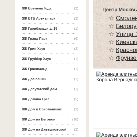
ЖК Времена Года
(2)
Центр Москвы
☆
Смолен
ЖК ВТБ Арена парк
(2)
☆
Белору
ЖК Гарибальди д. 15
(1)
☆
Улица 
ЖК Гранд Парк
(6)
☆
Киевск
☆
Красно
ЖК Грин Хаус
(3)
☆
Фрунзе
ЖК Груббер Хаус
(1)
ЖК Грюнвальд
(1)
ЖК Две башни
(1)
ЖК Депутатский дом
(1)
ЖК Долина Грёз
(5)
ЖК Дом в Сокольниках
(3)
ЖК Дом на Беговой
(16)
ЖК Дом на Давыдковской
(2)