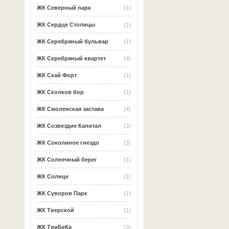
ЖК Северный парк
(1)
ЖК Сердце Столицы
(1)
ЖК Серебряный бульвар
(1)
ЖК Серебряный квартет
(4)
ЖК Скай Форт
(1)
ЖК Сколков бор
(1)
ЖК Смоленская застава
(4)
ЖК Созвездие Капитал
(3)
ЖК Соколиное гнездо
(3)
ЖК Солнечный берег
(1)
ЖК Солнце
(1)
ЖК Суворов Парк
(1)
ЖК Тверской
(1)
ЖК ТриБеКа
(3)