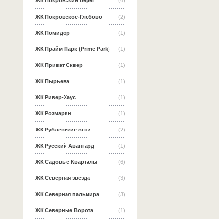
ЖК Покровский берег
(6)
ЖК Покровское-Глебово
(2)
ЖК Помидор
(1)
ЖК Прайм Парк (Prime Park)
(1)
ЖК Приват Сквер
(1)
ЖК Пырьева
(1)
ЖК Ривер-Хаус
(1)
ЖК Розмарин
(1)
ЖК Рублевские огни
(2)
ЖК Русский Авангард
(1)
ЖК Садовые Кварталы
(6)
ЖК Северная звезда
(3)
ЖК Северная пальмира
(3)
ЖК Северные Ворота
(1)