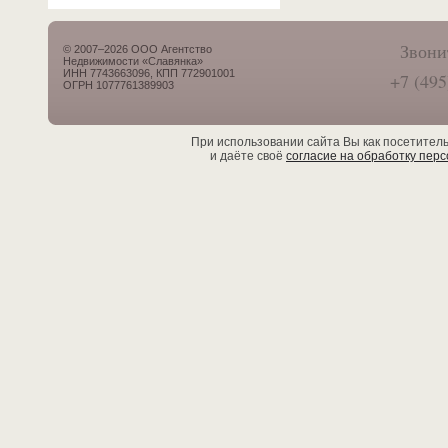
Звони
© 2007–2026 ООО Агентство
Недвижимости «Славянка»
ИНН 7743663096, КПП 772901001
+7 (495
ОГРН 1077761389903
При использовании сайта Вы как посетител
и даёте своё
согласие на обработку пер