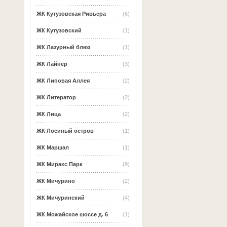
ЖК Кутузовская Ривьера
(6)
ЖК Кутузовский
(1)
ЖК Лазурный блюз
(1)
ЖК Лайнер
(3)
ЖК Липовая Аллея
(2)
ЖК Литератор
(2)
ЖК Лица
(2)
ЖК Лосиный остров
(1)
ЖК Маршал
(1)
ЖК Миракс Парк
(9)
ЖК Мичурино
(2)
ЖК Мичуринский
(4)
ЖК Можайское шоссе д. 6
(1)