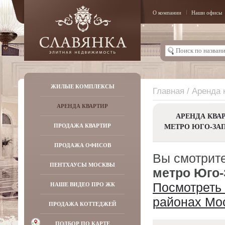
О компании
Наши офисы
ЖИЛЫЕ КОМПЛЕКСЫ
Главная
/ Аренда 
АРЕНДА КВАРТИР
АРЕНДА КВА
МЕТРО ЮГО-ЗА
ПРОДАЖА КВАРТИР
ПРОДАЖА ОФИСОВ
Вы смотрите
ПЕНТХАУСЫ МОСКВЫ
метро Юго
НАШЕ ВИДЕО ПРО ЖК
Посмотреть 
районах Мо
ПРОДАЖА КОТТЕДЖЕЙ
ПОДБОР ПО КАРТЕ