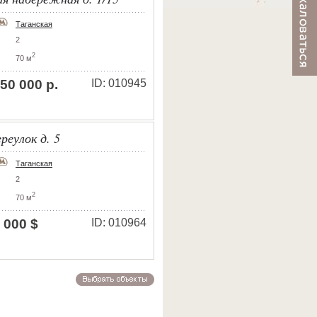
Таганская
2
2
70 м
50 000 р.
ID: 010945
реулок д. 5
Таганская
2
2
70 м
 000 $
ID: 010964