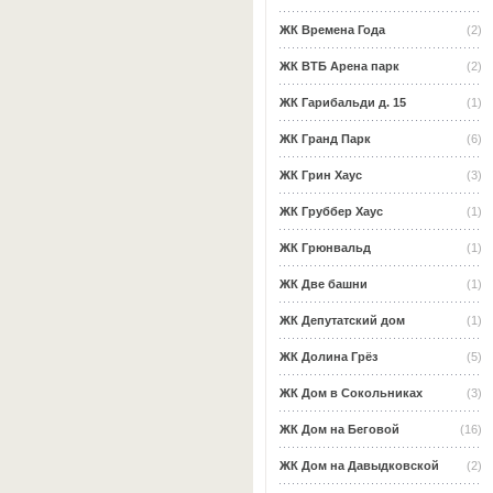
ЖК Времена Года
(2)
ЖК ВТБ Арена парк
(2)
ЖК Гарибальди д. 15
(1)
ЖК Гранд Парк
(6)
ЖК Грин Хаус
(3)
ЖК Груббер Хаус
(1)
ЖК Грюнвальд
(1)
ЖК Две башни
(1)
ЖК Депутатский дом
(1)
ЖК Долина Грёз
(5)
ЖК Дом в Сокольниках
(3)
ЖК Дом на Беговой
(16)
ЖК Дом на Давыдковской
(2)