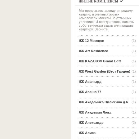
ЖИЛЫЕ КОМПЛЕКСЫ
Мы предлагаем аренду и продажу
квартир в элитных жилых
комплексах Москвы на отличных
условиях! И всегда готовы помочь
собственникам сдать или продать
квартиру. Звоните!
ЖК 12 Месяцев
(1)
ЖК Art Residence
(1)
ЖК KAZAKOV Grand Loft
(1)
ЖК West Garden (Вест Гарден)
(1)
ЖК Авангард
(1)
ЖК Авеню 77
(1)
ЖК Академика Пилюгина д.6
(1)
ЖК Академия Люкс
(1)
ЖК Александр
(2)
ЖК Алиса
(2)