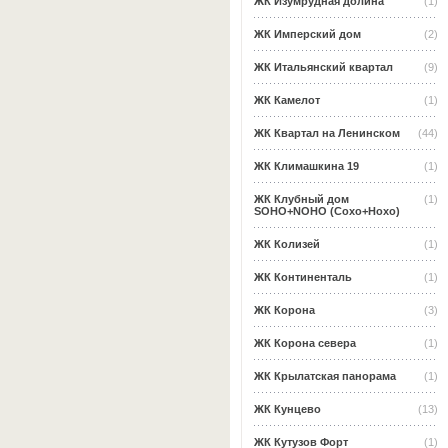
ЖК Изумрудная долина
(1)
ЖК Имперский дом
(2)
ЖК Итальянский квартал
(9)
ЖК Камелот
(1)
ЖК Квартал на Ленинском
(44)
ЖК Климашкина 19
(1)
ЖК Клубный дом
(1)
SOHO+NOHO (Сохо+Нохо)
ЖК Колизей
(1)
ЖК Континенталь
(1)
ЖК Корона
(3)
ЖК Корона севера
(1)
ЖК Крылатская панорама
(1)
ЖК Кунцево
(13)
ЖК Кутузов Форт
(1)