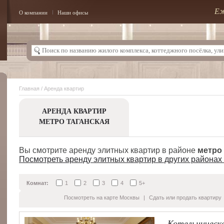
Еж
О компании
Наши офисы
Главная
/ Аренда квартир
АРЕНДА КВАРТИР
МЕТРО ТАГАНСКАЯ
Вы смотрите аренду элитных квартир в районе
метро
Посмотреть аренду элитных квартир в других районах
Комнат:
1
2
3
4
5+
Посмотреть на карте Москвы
|
Сдать или продать квартиру
Котельническа