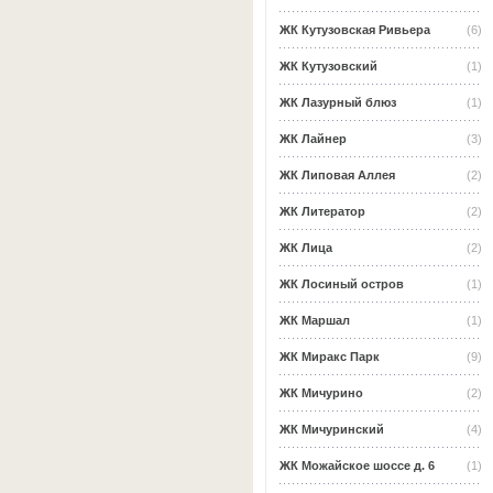
ЖК Кутузовская Ривьера
(6)
ЖК Кутузовский
(1)
ЖК Лазурный блюз
(1)
ЖК Лайнер
(3)
ЖК Липовая Аллея
(2)
ЖК Литератор
(2)
ЖК Лица
(2)
ЖК Лосиный остров
(1)
ЖК Маршал
(1)
ЖК Миракс Парк
(9)
ЖК Мичурино
(2)
ЖК Мичуринский
(4)
ЖК Можайское шоссе д. 6
(1)