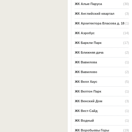
ЖК Алые Паруса
(30)
ЖК Английский квартал
(3)
ЖК Архитектора Власова д. 18
(1)
ЖК Аэробус
(14)
ЖК Баркли Парк
(17)
ЖК Ближняя дача
(2)
ЖК Вавилова
(1)
ЖК Вавилово
(2)
ЖК Велл Хаус
(5)
ЖК Велтон Парк
(1)
ЖК Венский Дом
(3)
ЖК Вест-Сайд
(1)
ЖК Водный
(1)
ЖК Воробьевы Горы
(19)