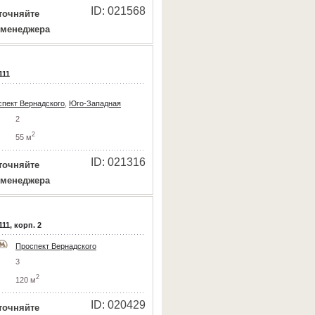
ID: 021568
точняйте
 менеджера
111
пект Вернадского
,
Юго-Западная
2
2
55 м
ID: 021316
точняйте
 менеджера
11, корп. 2
Проспект Вернадского
3
2
120 м
ID: 020429
точняйте