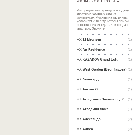
ЖИЛЫЕ КОМПЛЕКСЫ
Мы предлагаем аренду и продажу
квартир в элитных жилых
комплексах Москвы на отличных
условиях! И всегда готовы помочь
собственникам сдать или продать
квартиру. Звоните!
ЖК 12 Месяцев
(1)
ЖК Art Residence
(1)
ЖК KAZAKOV Grand Loft
(1)
ЖК West Garden (Вест Гарден)
(1)
ЖК Авангард
(1)
ЖК Авеню 77
(1)
ЖК Академика Пилюгина д.6
(1)
ЖК Академия Люкс
(1)
ЖК Александр
(2)
ЖК Алиса
(2)