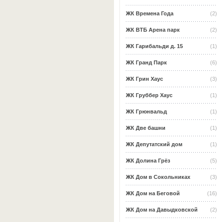
ЖК Времена Года
(2)
ЖК ВТБ Арена парк
(2)
ЖК Гарибальди д. 15
(1)
ЖК Гранд Парк
(6)
ЖК Грин Хаус
(3)
ЖК Груббер Хаус
(1)
ЖК Грюнвальд
(1)
ЖК Две башни
(1)
ЖК Депутатский дом
(1)
ЖК Долина Грёз
(5)
ЖК Дом в Сокольниках
(3)
ЖК Дом на Беговой
(16)
ЖК Дом на Давыдковской
(2)