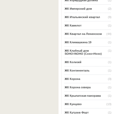
ЖК Изумрудная долина
(1)
ЖК Имперский дом
(2)
ЖК Итальянский квартал
(9)
ЖК Камелот
(1)
ЖК Квартал на Ленинском
(44)
ЖК Климашкина 19
(1)
ЖК Клубный дом
(1)
SOHO+NOHO (Сохо+Нохо)
ЖК Колизей
(1)
ЖК Континенталь
(1)
ЖК Корона
(3)
ЖК Корона севера
(1)
ЖК Крылатская панорама
(1)
ЖК Кунцево
(13)
ЖК Кутузов Форт
(1)