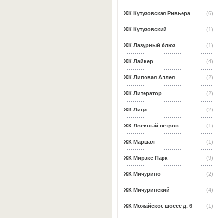
ЖК Кутузовская Ривьера
(6)
ЖК Кутузовский
(1)
ЖК Лазурный блюз
(1)
ЖК Лайнер
(4)
ЖК Липовая Аллея
(2)
ЖК Литератор
(2)
ЖК Лица
(2)
ЖК Лосиный остров
(1)
ЖК Маршал
(1)
ЖК Миракс Парк
(9)
ЖК Мичурино
(2)
ЖК Мичуринский
(4)
ЖК Можайское шоссе д. 6
(1)