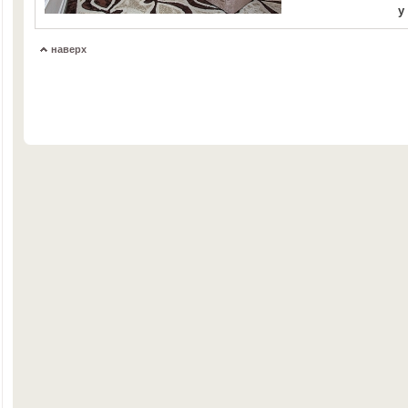
у
наверх