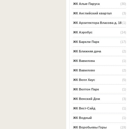
ЖК Алые Паруса
(30)
ЖК Английский квартал
(3)
ЖК Архитектора Власова д. 18
(1)
ЖК Аэробус
(14)
ЖК Баркли Парк
(17)
ЖК Ближняя дача
(2)
ЖК Вавилова
(1)
ЖК Вавилово
(2)
ЖК Велл Хаус
(5)
ЖК Велтон Парк
(1)
ЖК Венский Дом
(3)
ЖК Вест-Сайд
(1)
ЖК Водный
(1)
ЖК Воробьевы Горы
(19)