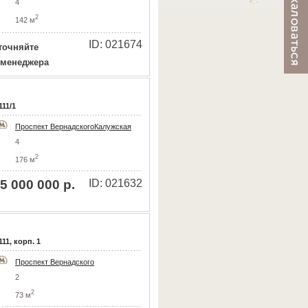
4
2
142 м
ID: 021674
точняйте
 менеджера
111/1
Проспект Вернадского
Калужская
4
2
176 м
5 000 000 р.
ID: 021632
11, корп. 1
Проспект Вернадского
2
2
73 м