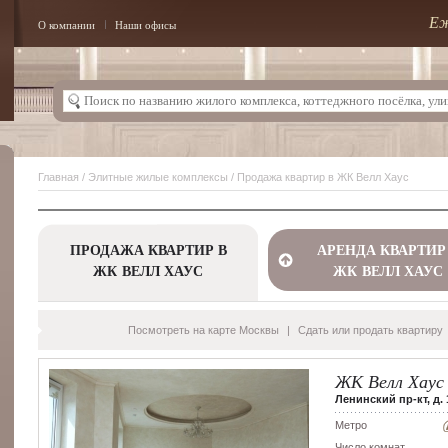
Еж
О компании
Наши офисы
Главная
/
Элитные жилые комплексы
/ Продажа квартир в ЖК Велл Хаус
ПРОДАЖА КВАРТИР В
АРЕНДА КВАРТИР
ЖК ВЕЛЛ ХАУС
ЖК ВЕЛЛ ХАУС
Посмотреть на карте Москвы
|
Сдать или продать квартиру
ЖК Велл Хаус
Ленинский пр-кт, д. 1
Метро
Число комнат