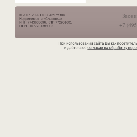
Звони
© 2007–2026 ООО Агентство
Недвижимости «Славянка»
ИНН 7743663096, КПП 772901001
+7 (495
ОГРН 1077761389903
При использовании сайта Вы как посетител
и даёте своё
согласие на обработку пер