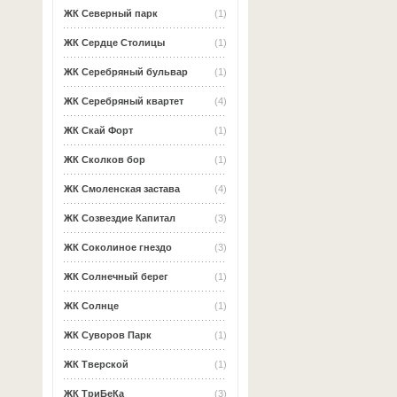
ЖК Северный парк
(1)
ЖК Сердце Столицы
(1)
ЖК Серебряный бульвар
(1)
ЖК Серебряный квартет
(4)
ЖК Скай Форт
(1)
ЖК Сколков бор
(1)
ЖК Смоленская застава
(4)
ЖК Созвездие Капитал
(3)
ЖК Соколиное гнездо
(3)
ЖК Солнечный берег
(1)
ЖК Солнце
(1)
ЖК Суворов Парк
(1)
ЖК Тверской
(1)
ЖК ТриБеКа
(3)