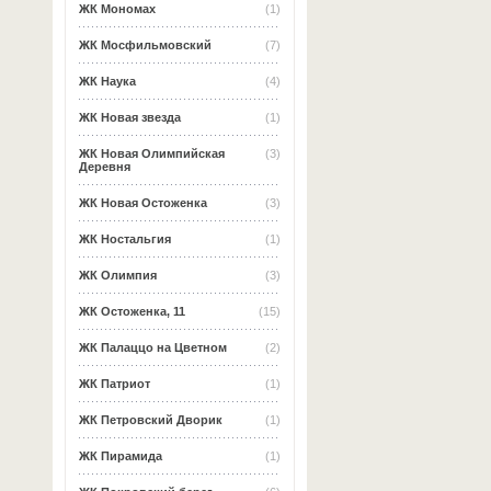
ЖК Мономах
(1)
ЖК Мосфильмовский
(7)
ЖК Наука
(4)
ЖК Новая звезда
(1)
ЖК Новая Олимпийская
(3)
Деревня
ЖК Новая Остоженка
(3)
ЖК Ностальгия
(1)
ЖК Олимпия
(3)
ЖК Остоженка, 11
(15)
ЖК Палаццо на Цветном
(2)
ЖК Патриот
(1)
ЖК Петровский Дворик
(1)
ЖК Пирамида
(1)