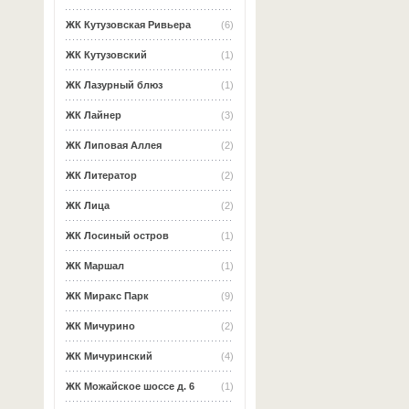
ЖК Кутузовская Ривьера
(6)
ЖК Кутузовский
(1)
ЖК Лазурный блюз
(1)
ЖК Лайнер
(3)
ЖК Липовая Аллея
(2)
ЖК Литератор
(2)
ЖК Лица
(2)
ЖК Лосиный остров
(1)
ЖК Маршал
(1)
ЖК Миракс Парк
(9)
ЖК Мичурино
(2)
ЖК Мичуринский
(4)
ЖК Можайское шоссе д. 6
(1)