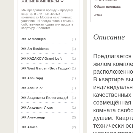
ЖИЛЫЕ КОМПЛЕКСЫ
Общая площадь
Мы предлагаем аренду и продажу
квартир в элитных жилых
Этаж
комплексах Москвы на отличных
условиях! И всегда готовы помочь
собственникам сдать или продать
квартиру. Звоните!
Описание
ЖК 12 Месяцев
(1)
ЖК Art Residence
(1)
Предлагается
ЖК KAZAKOV Grand Loft
(1)
жилом компле
ЖК West Garden (Вест Гарден)
(1)
расположенном
В квартире вы
ЖК Авангард
(1)
индивидуальн
ЖК Авеню 77
(1)
качественных
ЖК Академика Пилюгина д.6
(1)
совмещённая с
ЖК Академия Люкс
(1)
комната свобо
душем. Кварт
ЖК Александр
(2)
технически ос
ЖК Алиса
(2)