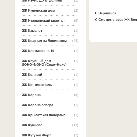
ЖК Изумрудная долина
(1)
ЖК Имперский дом
(2)
Вернуться
Смотреть весь ЖК Вел
ЖК Итальянский квартал
(9)
ЖК Камелот
(1)
ЖК Квартал на Ленинском
(44)
ЖК Климашкина 19
(1)
ЖК Клубный дом
(1)
SOHO+NOHO (Сохо+Нохо)
ЖК Колизей
(1)
ЖК Континенталь
(1)
ЖК Корона
(3)
ЖК Корона севера
(1)
ЖК Крылатская панорама
(1)
ЖК Кунцево
(13)
ЖК Кутузов Форт
(1)