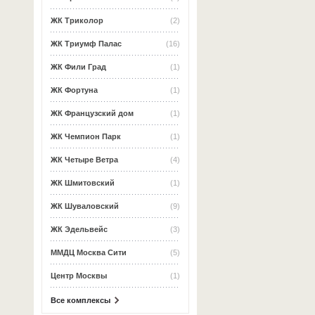
ЖК Триколор
(2)
ЖК Триумф Палас
(16)
ЖК Фили Град
(1)
ЖК Фортуна
(1)
ЖК Французский дом
(1)
ЖК Чемпион Парк
(1)
ЖК Четыре Ветра
(4)
ЖК Шмитовский
(1)
ЖК Шуваловский
(9)
ЖК Эдельвейс
(3)
ММДЦ Москва Сити
(5)
Центр Москвы
(1)
Все комплексы