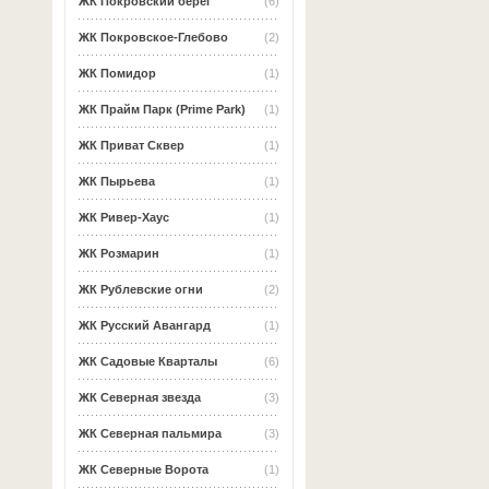
ЖК Покровский берег
(6)
ЖК Покровское-Глебово
(2)
ЖК Помидор
(1)
ЖК Прайм Парк (Prime Park)
(1)
ЖК Приват Сквер
(1)
ЖК Пырьева
(1)
ЖК Ривер-Хаус
(1)
ЖК Розмарин
(1)
ЖК Рублевские огни
(2)
ЖК Русский Авангард
(1)
ЖК Садовые Кварталы
(6)
ЖК Северная звезда
(3)
ЖК Северная пальмира
(3)
ЖК Северные Ворота
(1)