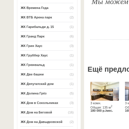
Мы можем о
ЖК Времена Года
(2)
ЖК ВТБ Арена парк
(2)
ЖК Гарибальди д. 15
(1)
ЖК Гранд Парк
(6)
ЖК Грин Хаус
(3)
ЖК Груббер Хаус
(1)
ЖК Грюнвальд
(1)
Ещё предл
ЖК Две башни
(1)
ЖК Депутатский дом
(1)
ЖК Долина Грёз
(5)
ЖК Дом в Сокольниках
(3)
3 комн.
3 
2
Общая: 135 м
Об
180 000 р./мес.
16
ЖК Дом на Беговой
(16)
ЖК Дом на Давыдковской
(2)