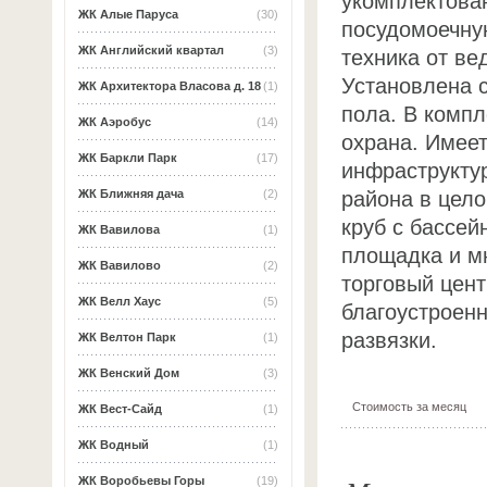
укомплектова
ЖК Алые Паруса
(30)
посудомоечну
ЖК Английский квартал
(3)
техника от в
Установлена 
ЖК Архитектора Власова д. 18
(1)
пола. В компл
ЖК Аэробус
(14)
охрана. Имеет
ЖК Баркли Парк
(17)
инфраструктур
района в цело
ЖК Ближняя дача
(2)
круб с бассей
ЖК Вавилова
(1)
площадка и мн
ЖК Вавилово
(2)
торговый цент
ЖК Велл Хаус
(5)
благоустроен
развязки.
ЖК Велтон Парк
(1)
ЖК Венский Дом
(3)
Стоимость за месяц
ЖК Вест-Сайд
(1)
ЖК Водный
(1)
ЖК Воробьевы Горы
(19)