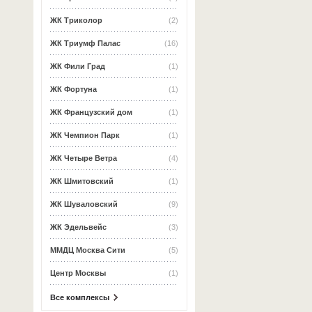
ЖК Триколор
(2)
ЖК Триумф Палас
(16)
ЖК Фили Град
(1)
ЖК Фортуна
(1)
ЖК Французский дом
(1)
ЖК Чемпион Парк
(1)
ЖК Четыре Ветра
(4)
ЖК Шмитовский
(1)
ЖК Шуваловский
(9)
ЖК Эдельвейс
(3)
ММДЦ Москва Сити
(5)
Центр Москвы
(1)
Все комплексы