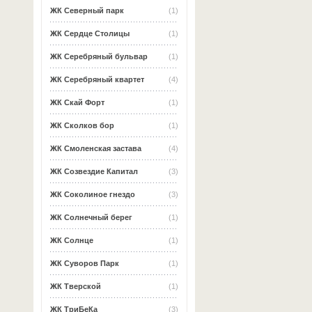
ЖК Северный парк
(1)
ЖК Сердце Столицы
(1)
ЖК Серебряный бульвар
(1)
ЖК Серебряный квартет
(4)
ЖК Скай Форт
(1)
ЖК Сколков бор
(1)
ЖК Смоленская застава
(4)
ЖК Созвездие Капитал
(3)
ЖК Соколиное гнездо
(3)
ЖК Солнечный берег
(1)
ЖК Солнце
(1)
ЖК Суворов Парк
(1)
ЖК Тверской
(1)
ЖК ТриБеКа
(3)