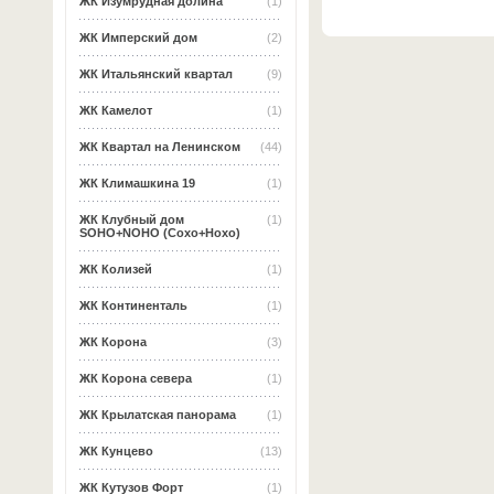
ЖК Изумрудная долина
(1)
ЖК Имперский дом
(2)
ЖК Итальянский квартал
(9)
ЖК Камелот
(1)
ЖК Квартал на Ленинском
(44)
ЖК Климашкина 19
(1)
ЖК Клубный дом
(1)
SOHO+NOHO (Сохо+Нохо)
ЖК Колизей
(1)
ЖК Континенталь
(1)
ЖК Корона
(3)
ЖК Корона севера
(1)
ЖК Крылатская панорама
(1)
ЖК Кунцево
(13)
ЖК Кутузов Форт
(1)