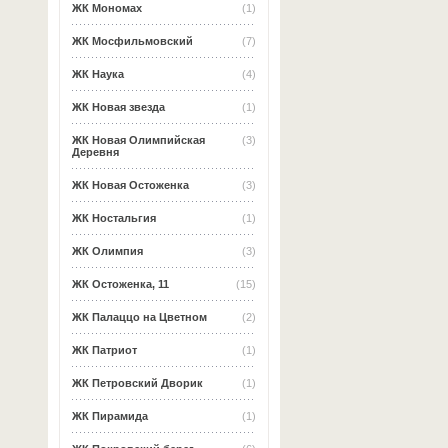
ЖК Мономах
(1)
ЖК Мосфильмовский
(7)
ЖК Наука
(4)
ЖК Новая звезда
(1)
ЖК Новая Олимпийская
(3)
Деревня
ЖК Новая Остоженка
(3)
ЖК Ностальгия
(1)
ЖК Олимпия
(3)
ЖК Остоженка, 11
(15)
ЖК Палаццо на Цветном
(2)
ЖК Патриот
(1)
ЖК Петровский Дворик
(1)
ЖК Пирамида
(1)