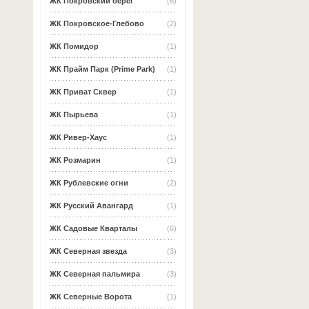
ЖК Покровский берег
(6)
ЖК Покровское-Глебово
(2)
ЖК Помидор
(1)
ЖК Прайм Парк (Prime Park)
(1)
ЖК Приват Сквер
(1)
ЖК Пырьева
(1)
ЖК Ривер-Хаус
(1)
ЖК Розмарин
(1)
ЖК Рублевские огни
(2)
ЖК Русский Авангард
(1)
ЖК Садовые Кварталы
(6)
ЖК Северная звезда
(3)
ЖК Северная пальмира
(3)
ЖК Северные Ворота
(1)