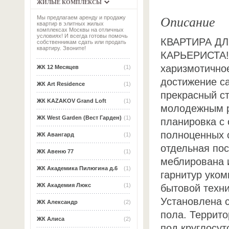
ЖИЛЫЕ КОМПЛЕКСЫ
Описание
Мы предлагаем аренду и продажу
квартир в элитных жилых
комплексах Москвы на отличных
условиях! И всегда готовы помочь
КВАРТИРА Д
собственникам сдать или продать
квартиру. Звоните!
КАРЬЕРИСТА! 
харизмотично
ЖК 12 Месяцев
(1)
достижение с
ЖК Art Residence
(1)
прекрасный ст
ЖК KAZAKOV Grand Loft
(1)
молодежным р
ЖК West Garden (Вест Гарден)
(1)
планировка с
полноценных 
ЖК Авангард
(1)
отдельная по
ЖК Авеню 77
(1)
меблирована 
ЖК Академика Пилюгина д.6
(1)
гарнитур уко
ЖК Академия Люкс
(1)
бытовой техн
Установлена 
ЖК Александр
(2)
пола. Террито
ЖК Алиса
(2)
под круглосут