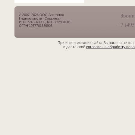
Звони
© 2007–2026 ООО Агентство
Недвижимости «Славянка»
ИНН 7743663096, КПП 772901001
+7 (495
ОГРН 1077761389903
При использовании сайта Вы как посетител
и даёте своё
согласие на обработку пер