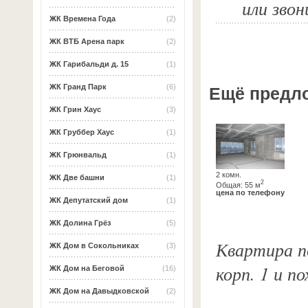
или звон
ЖК Времена Года
(2)
ЖК ВТБ Арена парк
(2)
ЖК Гарибальди д. 15
(1)
ЖК Гранд Парк
(6)
Ещё предл
ЖК Грин Хаус
(3)
ЖК Груббер Хаус
(1)
ЖК Грюнвальд
(1)
2 комн.
ЖК Две башни
(1)
2
Общая: 55 м
цена по телефону
ЖК Депутатский дом
(1)
ЖК Долина Грёз
(5)
Квартира по
ЖК Дом в Сокольниках
(3)
корп. 1 и п
ЖК Дом на Беговой
(16)
ЖК Дом на Давыдковской
(2)