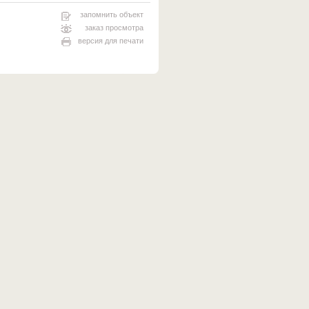
запомнить объект
заказ просмотра
версия для печати