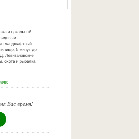
тажа и цокольный
 видовым
елан ландшафтный
нилище, 5 минут до
АД. Левитановские
ы, охота и рыбалка
 цену
ля Вас время!