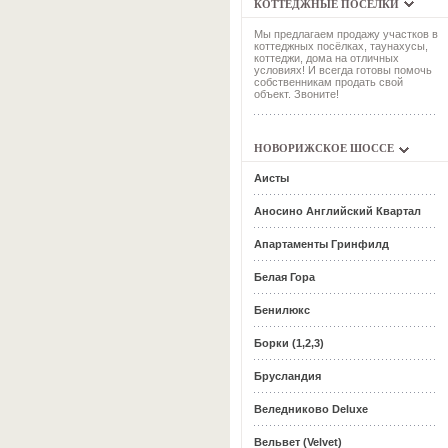
КОТТЕДЖНЫЕ ПОСЁЛКИ
Мы предлагаем продажу участков в
коттеджных посёлках, таунахусы,
коттеджи, дома на отличных
условиях! И всегда готовы помочь
собственникам продать свой
объект. Звоните!
НОВОРИЖСКОЕ ШОССЕ
Аисты
Аносино Английский Квартал
Апартаменты Гринфилд
Белая Гора
Бенилюкс
Борки (1,2,3)
Брусландия
Веледниково Deluxe
Вельвет (Velvet)