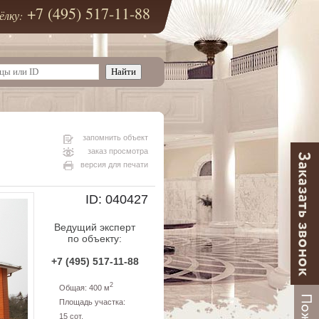
+7 (495) 517-11-88
ёлку:
запомнить объект
заказ просмотра
версия для печати
ID: 040427
Ведущий эксперт
по объекту:
+7 (495) 517-11-88
2
Общая: 400 м
Площадь участка:
15 сот.