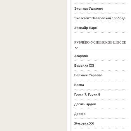
Экопарк Ушаково
Экоэстейт Павловская слобода
Эсквайр Парк
РУБЛЁВО-УСПЕНСКОЕ ШОССЕ
Азарово
Барвиха ХХI
Верхнее Сареево
Весна
Горки 7, Горки 8
Десять ярдов
Дрофа
Жуковка ХХI