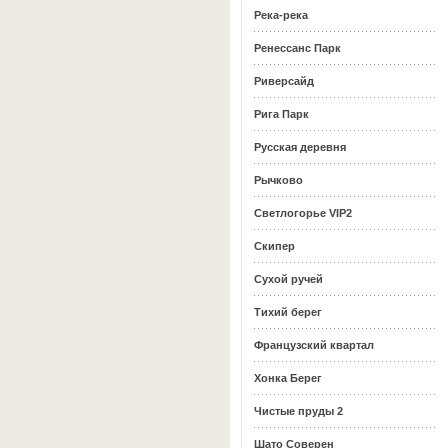
Река-река
Ренессанс Парк
Риверсайд
Рига Парк
Русская деревня
Рычково
Светлогорье VIP2
Скипер
Сухой ручей
Тихий берег
Французский квартал
Хонка Берег
Чистые пруды 2
Шато Соверен