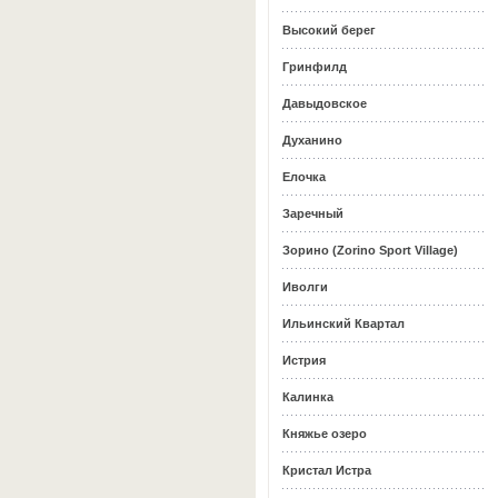
Высокий берег
Гринфилд
Давыдовское
Духанино
Елочка
Заречный
Зорино (Zorino Sport Village)
Иволги
Ильинский Квартал
Истрия
Калинка
Княжье озеро
Кристал Истра