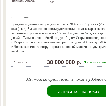
Площадь участка
15 сот.
Описание
Продается уютный загородный коттедж 400 кв. м., 3 уровня (2 э
этаж), в д. Бужарово, со всеми удобствами, теплым гаражом на
ухоженным прилесном участке 15 сот. На участке беседка, сд
дизайн. Тишина и чистейший воздух. Рядом Истринское водохра
г. Истра с полностью развитой инфраструктурой, 40 мин. до МК
и Чеховские места, вокруг огромный лесной массив, ягоды, гриб
на Истре.
30 000 000 р.
Стоимость
Предложите свою
Мы можем организовать показ в удобное д
Записаться на показ