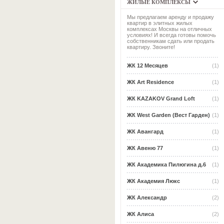
ЖИЛЫЕ КОМПЛЕКСЫ
Мы предлагаем аренду и продажу
квартир в элитных жилых
комплексах Москвы на отличных
условиях! И всегда готовы помочь
собственникам сдать или продать
квартиру. Звоните!
ЖК 12 Месяцев
(1)
ЖК Art Residence
(1)
ЖК KAZAKOV Grand Loft
(1)
ЖК West Garden (Вест Гарден)
(1)
ЖК Авангард
(1)
ЖК Авеню 77
(1)
ЖК Академика Пилюгина д.6
(1)
ЖК Академия Люкс
(1)
ЖК Александр
(2)
ЖК Алиса
(2)