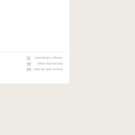
запомнить объект
заказ просмотра
версия для печати