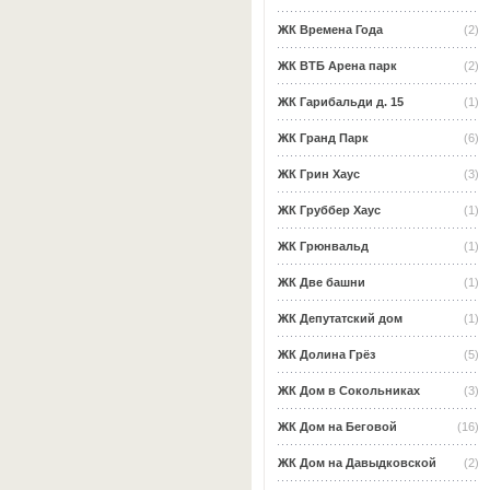
ЖК Времена Года
(2)
ЖК ВТБ Арена парк
(2)
ЖК Гарибальди д. 15
(1)
ЖК Гранд Парк
(6)
ЖК Грин Хаус
(3)
ЖК Груббер Хаус
(1)
ЖК Грюнвальд
(1)
ЖК Две башни
(1)
ЖК Депутатский дом
(1)
ЖК Долина Грёз
(5)
ЖК Дом в Сокольниках
(3)
ЖК Дом на Беговой
(16)
ЖК Дом на Давыдковской
(2)