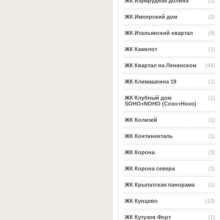
ЖК Изумрудная долина
(1)
ЖК Имперский дом
(2)
ЖК Итальянский квартал
(9)
ЖК Камелот
(1)
ЖК Квартал на Ленинском
(44)
ЖК Климашкина 19
(1)
ЖК Клубный дом
(1)
SOHO+NOHO (Сохо+Нохо)
ЖК Колизей
(1)
ЖК Континенталь
(1)
ЖК Корона
(3)
ЖК Корона севера
(1)
ЖК Крылатская панорама
(1)
ЖК Кунцево
(13)
ЖК Кутузов Форт
(1)