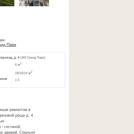
ван
анд Парк
роезд, д. 4
(ЖК Гранд Парк)
2
6 м
2
18/16/14 м
злов
1.5
енным ремонтом в
резовой рощи д. 4.
тью
- гостиной,
х дверей. Спальня