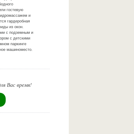
бодного
или гостевую
 гидромассажем и
ется гардеробная
виды из окон.
рии с подземным и
ором с детскими
мном паркинге
ьное машиноместо.
ля Вас время!