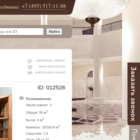
+7 (495) 517-11-88
едневно:
запомнить объект
заказ просмотра
версия для печати
ID: 012528
Полежаевская
Число комнат: 3
2
Общая: 95 м
2
Кухня: 6 м
2
Комнаты: 18/16/14 м
Санузлов: 1.5
Этаж: 18 из 23