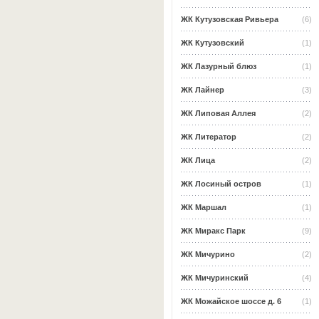
ЖК Кутузовская Ривьера
(6)
ЖК Кутузовский
(1)
ЖК Лазурный блюз
(1)
ЖК Лайнер
(3)
ЖК Липовая Аллея
(2)
ЖК Литератор
(2)
ЖК Лица
(2)
ЖК Лосиный остров
(1)
ЖК Маршал
(1)
ЖК Миракс Парк
(9)
ЖК Мичурино
(2)
ЖК Мичуринский
(4)
ЖК Можайское шоссе д. 6
(1)