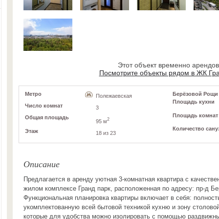
Этот объект временно арендо
Посмотрите объекты рядом в ЖК Гр
Метро
Берёзовой Рощи п
Полежаевская
Площадь кухни
Число комнат
3
Площадь комнат
Общая площадь
2
95 м
Количество сану
Этаж
18 из 23
Описание
Предлагается в аренду уютная 3-комнатная квартира с качеств
жилом комплексе Гранд парк, расположенная по адресу: пр-д Бе
Функциональная планировка квартиры включает в себя: полнос
укомплектованную всей бытовой техникой кухню и зону столовой 
которые для удобства можно изолировать с помощью раздвижны