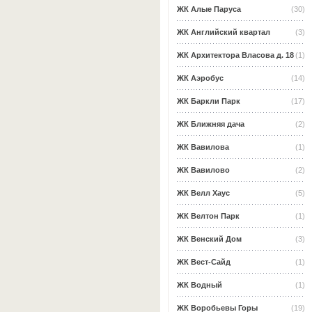
ЖК Алые Паруса
(30)
ЖК Английский квартал
(3)
ЖК Архитектора Власова д. 18
(1)
ЖК Аэробус
(14)
ЖК Баркли Парк
(17)
ЖК Ближняя дача
(2)
ЖК Вавилова
(1)
ЖК Вавилово
(2)
ЖК Велл Хаус
(5)
ЖК Велтон Парк
(1)
ЖК Венский Дом
(3)
ЖК Вест-Сайд
(1)
ЖК Водный
(1)
ЖК Воробьевы Горы
(19)