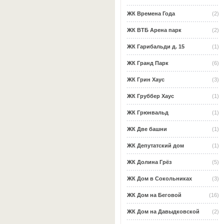
ЖК Времена Года
(2)
ЖК ВТБ Арена парк
(2)
ЖК Гарибальди д. 15
(1)
ЖК Гранд Парк
(6)
ЖК Грин Хаус
(3)
ЖК Груббер Хаус
(1)
ЖК Грюнвальд
(1)
ЖК Две башни
(1)
ЖК Депутатский дом
(1)
ЖК Долина Грёз
(5)
ЖК Дом в Сокольниках
(3)
ЖК Дом на Беговой
(16)
ЖК Дом на Давыдковской
(2)