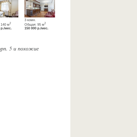
3 комн.
2
2
 140 м
Общая: 95 м
 р./мес.
150 000 р./мес.
орп. 5 и похожие