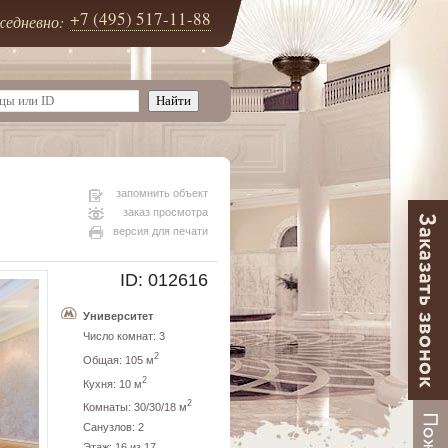
+7 (495) 517-11-88
едневно:
запомнить объект
заказ просмотра
версия для печати
ID: 012616
Университет
Число комнат: 3
2
Общая: 105 м
2
Кухня: 10 м
2
Комнаты: 30/30/18 м
Санузлов: 2
Этаж: 16 из 17