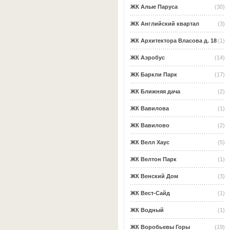
ЖК Алые Паруса
(30)
ЖК Английский квартал
(3)
ЖК Архитектора Власова д. 18
(1)
ЖК Аэробус
(14)
ЖК Баркли Парк
(17)
ЖК Ближняя дача
(2)
ЖК Вавилова
(1)
ЖК Вавилово
(2)
ЖК Велл Хаус
(5)
ЖК Велтон Парк
(1)
ЖК Венский Дом
(3)
ЖК Вест-Сайд
(1)
ЖК Водный
(1)
ЖК Воробьевы Горы
(19)