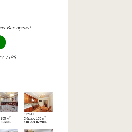
ля Вас время!
17-1188
3 комн.
2
2
 155 м
Общая: 135 м
 р./мес.
210 000 р./мес.