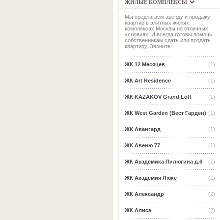
ЖИЛЫЕ КОМПЛЕКСЫ
Мы предлагаем аренду и продажу
квартир в элитных жилых
комплексах Москвы на отличных
условиях! И всегда готовы помочь
собственникам сдать или продать
квартиру. Звоните!
ЖК 12 Месяцев
(1)
ЖК Art Residence
(1)
ЖК KAZAKOV Grand Loft
(1)
ЖК West Garden (Вест Гарден)
(1)
ЖК Авангард
(1)
ЖК Авеню 77
(1)
ЖК Академика Пилюгина д.6
(1)
ЖК Академия Люкс
(1)
ЖК Александр
(2)
ЖК Алиса
(2)