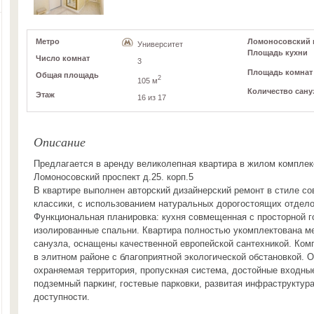
Метро
Ломоносовский пр
Университет
Площадь кухни
Число комнат
3
Площадь комнат
Общая площадь
2
105 м
Количество сану
Этаж
16 из 17
Описание
Предлагается в аренду великолепная квартира в жилом компле
Ломоносовский проспект д.25. корп.5
В квартире выполнен авторский дизайнерский ремонт в стиле с
классики, с использованием натуральных дорогостоящих отдел
Функциональная планировка: кухня совмещенная с просторной г
изолированные спальни. Квартира полностью укомплектована м
санузла, оснащены качественной европейской сантехникой. Ком
в элитном районе с благоприятной экологической обстановкой. 
охраняемая территория, пропускная система, достойные входны
подземный паркинг, гостевые парковки, развитая инфраструктур
доступности.