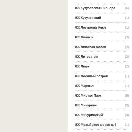
ЖК Кутузовская Ривьера
(6)
ЖК Кутузовский
(1)
ЖК Лазурный блюз
(1)
ЖК Лайнер
(3)
ЖК Липовая Аллея
(2)
ЖК Литератор
(2)
ЖК Лица
(2)
ЖК Лосиный остров
(1)
ЖК Маршал
(1)
ЖК Миракс Парк
(9)
ЖК Мичурино
(2)
ЖК Мичуринский
(4)
ЖК Можайское шоссе д. 6
(1)