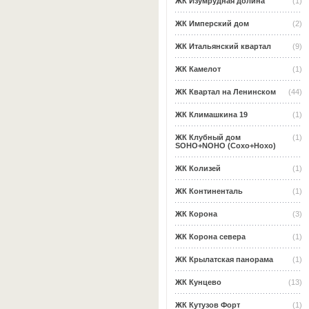
ЖК Изумрудная долина
(1)
ЖК Имперский дом
(2)
ЖК Итальянский квартал
(9)
ЖК Камелот
(1)
ЖК Квартал на Ленинском
(44)
ЖК Климашкина 19
(1)
ЖК Клубный дом
(1)
SOHO+NOHO (Сохо+Нохо)
ЖК Колизей
(1)
ЖК Континенталь
(1)
ЖК Корона
(3)
ЖК Корона севера
(1)
ЖК Крылатская панорама
(1)
ЖК Кунцево
(13)
ЖК Кутузов Форт
(1)