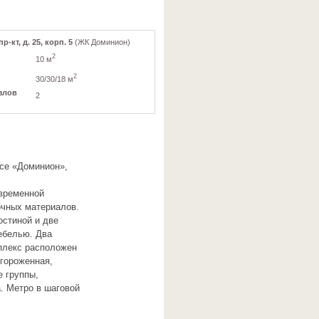
-кт, д. 25, корп. 5
(ЖК Доминион)
2
10 м
2
30/30/18 м
злов
2
ксе «Доминион»,
овременной
очных материалов.
остиной и две
ебелью. Два
плекс расположен
Огороженная,
е группы,
а. Метро в шаговой