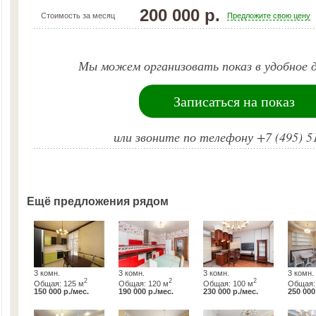
200 000 р.
Стоимость за месяц
Предложите свою цену
Мы можем организовать показ в удобное д
Записаться на показ
или звоните по телефону +7 (495) 5
Ещё предложения рядом
3 комн.
3 комн.
3 комн.
3 комн.
2
2
2
Общая: 125 м
Общая: 120 м
Общая: 100 м
Общая:
150 000 р./мес.
190 000 р./мес.
230 000 р./мес.
250 000