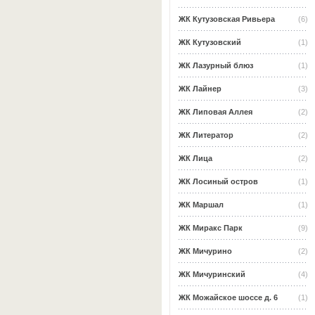
ЖК Кутузовская Ривьера
(6)
ЖК Кутузовский
(1)
ЖК Лазурный блюз
(1)
ЖК Лайнер
(3)
ЖК Липовая Аллея
(2)
ЖК Литератор
(2)
ЖК Лица
(2)
ЖК Лосиный остров
(1)
ЖК Маршал
(1)
ЖК Миракс Парк
(9)
ЖК Мичурино
(2)
ЖК Мичуринский
(4)
ЖК Можайское шоссе д. 6
(1)