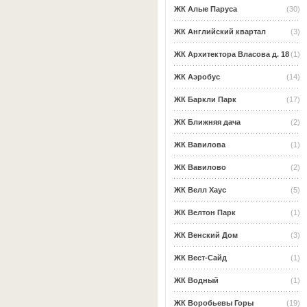
ЖК Алые Паруса
(30)
ЖК Английский квартал
(3)
ЖК Архитектора Власова д. 18
(1)
ЖК Аэробус
(14)
ЖК Баркли Парк
(17)
ЖК Ближняя дача
(2)
ЖК Вавилова
(1)
ЖК Вавилово
(2)
ЖК Велл Хаус
(5)
ЖК Велтон Парк
(1)
ЖК Венский Дом
(3)
ЖК Вест-Сайд
(1)
ЖК Водный
(1)
ЖК Воробьевы Горы
(19)