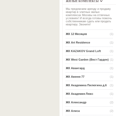
ЖИЛЫЕ КОМПЛЕКСЫ
Мы предлагаем аренду и продажу
квартир в элитных жилых
комплексах Москвы на отличных
условиях! И всегда готовы помочь
собственникам сдать или продать
квартиру. Звоните!
ЖК 12 Месяцев
(1)
ЖК Art Residence
(1)
ЖК KAZAKOV Grand Loft
(1)
ЖК West Garden (Вест Гарден)
(1)
ЖК Авангард
(1)
ЖК Авеню 77
(1)
ЖК Академика Пилюгина д.6
(1)
ЖК Академия Люкс
(1)
ЖК Александр
(2)
ЖК Алиса
(2)