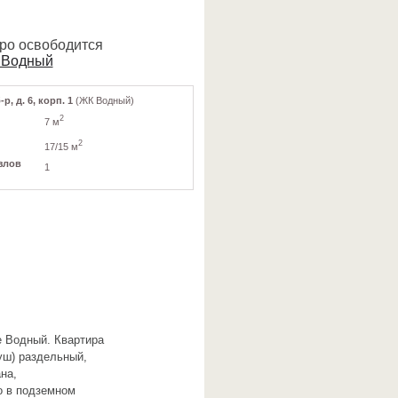
оро освободится
 Водный
, д. 6, корп. 1
(ЖК Водный)
2
7 м
2
17/15 м
злов
1
е Водный. Квартира
уш) раздельный,
на,
о в подземном