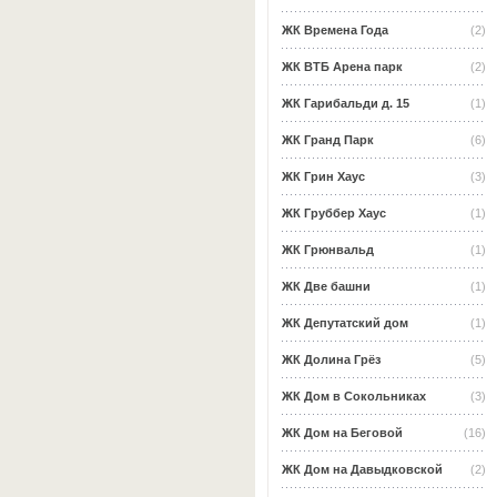
ЖК Времена Года
(2)
ЖК ВТБ Арена парк
(2)
ЖК Гарибальди д. 15
(1)
ЖК Гранд Парк
(6)
ЖК Грин Хаус
(3)
ЖК Груббер Хаус
(1)
ЖК Грюнвальд
(1)
ЖК Две башни
(1)
ЖК Депутатский дом
(1)
ЖК Долина Грёз
(5)
ЖК Дом в Сокольниках
(3)
ЖК Дом на Беговой
(16)
ЖК Дом на Давыдковской
(2)