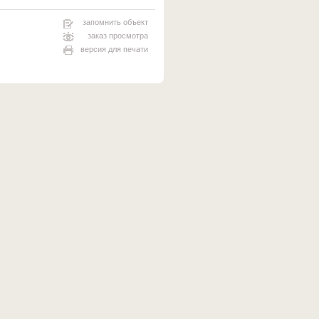
запомнить объект
заказ просмотра
версия для печати