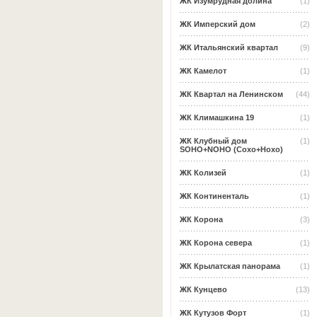
ЖК Изумрудная долина
(1)
ЖК Имперский дом
(2)
ЖК Итальянский квартал
(9)
ЖК Камелот
(1)
ЖК Квартал на Ленинском
(44)
ЖК Климашкина 19
(1)
ЖК Клубный дом
(1)
SOHO+NOHO (Сохо+Нохо)
ЖК Колизей
(1)
ЖК Континенталь
(1)
ЖК Корона
(3)
ЖК Корона севера
(1)
ЖК Крылатская панорама
(1)
ЖК Кунцево
(13)
ЖК Кутузов Форт
(1)