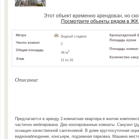
Этот объект временно арендован, но ск
Посмотрите объекты рядом в ЖК
Метро
Кронштадтский б-р
Водный стадион
Площадь кухни
Число комнат
2
Площадь комнат
Общая площадь
2
48 м
Количество сану
Этаж
11 из 26
Описание
Предлагается в аренду 2-комнатная квартира в жилом комплекс
частично меблирована. Две изолированные комнаты. Санузел (д
оснащен качественной сантехникой. В доме круглосуточная охра
видеонаблюдение, консьерж, подземная парковка. Машина мест