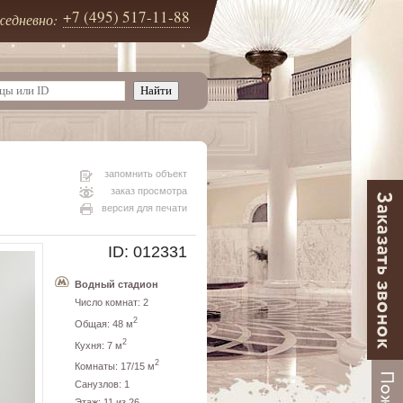
+7 (495) 517-11-88
едневно:
запомнить объект
заказ просмотра
версия для печати
ID: 012331
Водный стадион
Число комнат: 2
2
Общая: 48 м
2
Кухня: 7 м
2
Комнаты: 17/15 м
Санузлов: 1
Этаж: 11 из 26