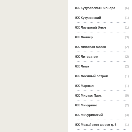
ЖК Кутузовская Ривьера
(6)
ЖК Кутузовский
(1)
ЖК Лазурный блюз
(1)
ЖК Лайнер
(3)
ЖК Липовая Аллея
(2)
ЖК Литератор
(2)
ЖК Лица
(2)
ЖК Лосиный остров
(1)
ЖК Маршал
(1)
ЖК Миракс Парк
(9)
ЖК Мичурино
(2)
ЖК Мичуринский
(4)
ЖК Можайское шоссе д. 6
(1)