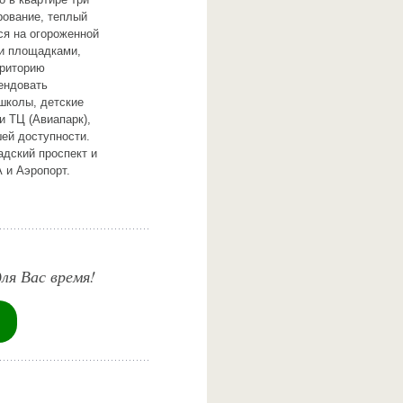
рование, теплый
ся на огороженной
ми площадками,
рриторию
ендовать
школы, детские
и ТЦ (Авиапарк),
ей доступности.
адский проспект и
 и Аэропорт.
ля Вас время!