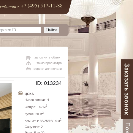
+7 (495) 517-11-88
едневно:
запомнить объект
заказ просмотра
версия для печати
ID: 013234
ЦСКА
Число комнат: 4
2
Общая: 142 м
2
Кухня: 20 м
2
Комнаты: 35/25/16/14 м
Санузлов: 2
Этаж: 5 из 22