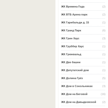
ЖК Времена Года
(2)
ЖК ВТБ Арена парк
(2)
ЖК Гарибальди д. 15
(1)
ЖК Гранд Парк
(6)
ЖК Грин Хаус
(3)
ЖК Груббер Хаус
(1)
ЖК Грюнвальд
(1)
ЖК Две башни
(1)
ЖК Депутатский дом
(1)
ЖК Долина Грёз
(5)
ЖК Дом в Сокольниках
(3)
ЖК Дом на Беговой
(16)
ЖК Дом на Давыдковской
(2)