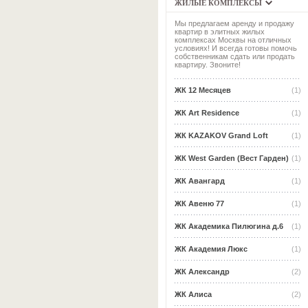
ЖИЛЫЕ КОМПЛЕКСЫ
Мы предлагаем аренду и продажу
квартир в элитных жилых
комплексах Москвы на отличных
условиях! И всегда готовы помочь
собственникам сдать или продать
квартиру. Звоните!
ЖК 12 Месяцев
(1)
ЖК Art Residence
(1)
ЖК KAZAKOV Grand Loft
(1)
ЖК West Garden (Вест Гарден)
(1)
ЖК Авангард
(1)
ЖК Авеню 77
(1)
ЖК Академика Пилюгина д.6
(1)
ЖК Академия Люкс
(1)
ЖК Александр
(2)
ЖК Алиса
(2)