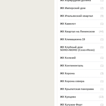
ЖК Изумрудная долина
(1)
ЖК Имперский дом
(2)
ЖК Итальянский квартал
(9)
ЖК Камелот
(1)
ЖК Квартал на Ленинском
(44)
ЖК Климашкина 19
(1)
ЖК Клубный дом
(1)
SOHO+NOHO (Сохо+Нохо)
ЖК Колизей
(1)
ЖК Континенталь
(1)
ЖК Корона
(3)
ЖК Корона севера
(1)
ЖК Крылатская панорама
(1)
ЖК Кунцево
(13)
ЖК Кутузов Форт
(1)