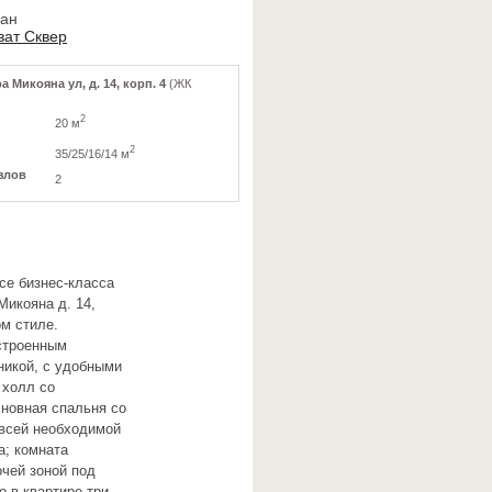
ван
ват Сквер
 Микояна ул, д. 14, корп. 4
(ЖК
2
20 м
2
35/25/16/14 м
злов
2
се бизнес-класса
Микояна д. 14,
ом стиле.
встроенным
никой, с удобными
 холл со
новная спальня со
 всей необходимой
а; комната
очей зоной под
 в квартире три