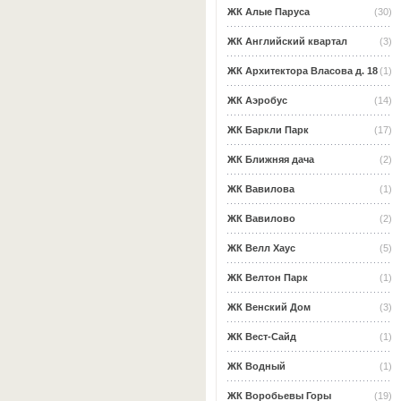
ЖК Алые Паруса
(30)
ЖК Английский квартал
(3)
ЖК Архитектора Власова д. 18
(1)
ЖК Аэробус
(14)
ЖК Баркли Парк
(17)
ЖК Ближняя дача
(2)
ЖК Вавилова
(1)
ЖК Вавилово
(2)
ЖК Велл Хаус
(5)
ЖК Велтон Парк
(1)
ЖК Венский Дом
(3)
ЖК Вест-Сайд
(1)
ЖК Водный
(1)
ЖК Воробьевы Горы
(19)