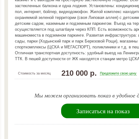
застекленных балкона и одна лоджия. Установлены: кондициони
пол, интернет, бойлер, видеодомофон. Жилой комплекс находит
охраняемой зеленой территории (своя Липовая аллея) с детски
детским садом, наземным и подземным паркингом. Въезд на те
осуществляется под шлагбаум через КПП. Есть возможность ар
машиноместа в подземном паркинге. Развитая инфраструктура: 
сады, парки (Ходынский парк и парк Березовой Рощи), магазины 
спорткомплексы (ЦСКА и МЕГАСПОРТ), поликлиники и т.д. в пеш
Отличная транспортная доступность: удобный выезд на Ленингр
ТТК. В пешей доступности от ЖК находятся станции метро ЦСКА
210 000 р.
Стоимость за месяц
Предложите свою цену
Мы можем организовать показ в удобное д
Записаться на показ