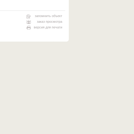
запомнить объект
заказ просмотра
версия для печати