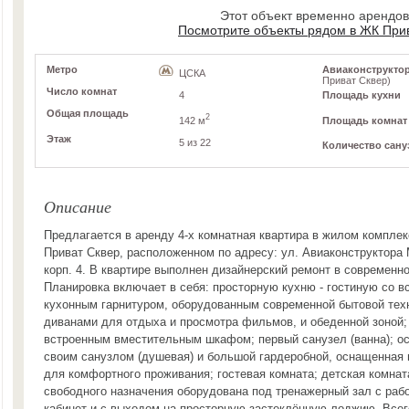
Этот объект временно арендо
Посмотрите объекты рядом в ЖК При
Метро
Авиаконструктора
ЦСКА
Приват Сквер)
Число комнат
4
Площадь кухни
Общая площадь
2
142 м
Площадь комнат
Этаж
5 из 22
Количество сану
Описание
Предлагается в аренду 4-х комнатная квартира в жилом комплек
Приват Сквер, расположенном по адресу: ул. Авиаконструктора 
корп. 4. В квартире выполнен дизайнерский ремонт в современн
Планировка включает в себя: просторную кухню - гостиную со 
кухонным гарнитуром, оборудованным современной бытовой тех
диванами для отдыха и просмотра фильмов, и обеденной зоной;
встроенным вместительным шкафом; первый санузел (ванна); ос
своим санузлом (душевая) и большой гардеробной, оснащенная
для комфортного проживания; гостевая комната; детская комнат
свободного назначения оборудована под тренажерный зал с раб
кабинет и с выходом на просторную застеклённую лоджию. Всего