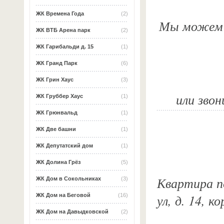
ЖК Времена Года
(2)
Мы можем о
ЖК ВТБ Арена парк
(2)
ЖК Гарибальди д. 15
(1)
ЖК Гранд Парк
(6)
ЖК Грин Хаус
(3)
или звон
ЖК Груббер Хаус
(1)
ЖК Грюнвальд
(1)
ЖК Две башни
(1)
ЖК Депутатский дом
(1)
ЖК Долина Грёз
(5)
Квартира п
ЖК Дом в Сокольниках
(3)
ул, д. 14, 
ЖК Дом на Беговой
(16)
ЖК Дом на Давыдковской
(2)