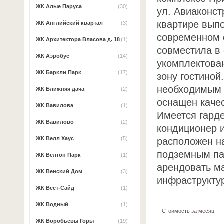
ЖК Алые Паруса
(30)
ул. Авиаконст
квартире вып
ЖК Английский квартал
(3)
современном 
ЖК Архитектора Власова д. 18
(1)
совместила в
ЖК Аэробус
(14)
укомплектова
ЖК Баркли Парк
(17)
зону гостино
необходимым 
ЖК Ближняя дача
(2)
оснащен каче
ЖК Вавилова
(1)
Имеется гард
ЖК Вавилово
(2)
кондиционер 
ЖК Велл Хаус
(5)
расположен н
подземным па
ЖК Велтон Парк
(1)
арендовать м
ЖК Венский Дом
(3)
инфраструкту
ЖК Вест-Сайд
(1)
ЖК Водный
(1)
Стоимость за месяц
ЖК Воробьевы Горы
(19)