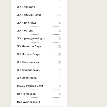
ЖК Триколор
(2)
ЖК Триумф Палас
(16)
ЖК Фили Град
(1)
ЖК Фортуна
(1)
ЖК Французский дом
(1)
ЖК Чемпион Парк
(1)
ЖК Четыре Ветра
(4)
ЖК Шмитовский
(1)
ЖК Шуваловский
(9)
ЖК Эдельвейс
(3)
ММДЦ Москва Сити
(5)
Центр Москвы
(1)
Все комплексы