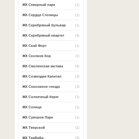
ЖК Северный парк
(1)
ЖК Сердце Столицы
(1)
ЖК Серебряный бульвар
(1)
ЖК Серебряный квартет
(4)
ЖК Скай Форт
(1)
ЖК Сколков бор
(1)
ЖК Смоленская застава
(4)
ЖК Созвездие Капитал
(3)
ЖК Соколиное гнездо
(3)
ЖК Солнечный берег
(1)
ЖК Солнце
(1)
ЖК Суворов Парк
(1)
ЖК Тверской
(1)
ЖК ТриБеКа
(3)