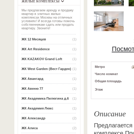
ЖИЛЫЕ КОМПЛЕКСЫ
Мы предлагаем аренду и продажу
квартир в элитных жилых
комплексах Москвы на отличных
условиях! И всегда готовы помочь
собственникам сдать или продать
квартиру. Звоните!
ЖК 12 Месяцев
(1)
Посмот
ЖК Art Residence
(1)
ЖК KAZAKOV Grand Loft
(1)
Метро
ЖК West Garden (Вест Гарден)
(1)
Число комнат
ЖК Авангард
(1)
Общая площадь
ЖК Авеню 77
(1)
Этаж
ЖК Академика Пилюгина д.6
(1)
ЖК Академия Люкс
(1)
Описание
ЖК Александр
(2)
Предлагается 
ЖК Алиса
(2)
комплексе Пр