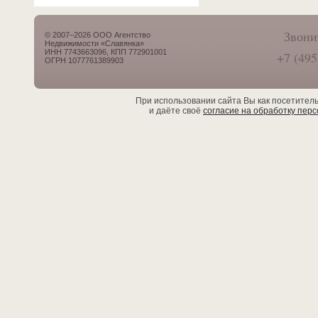
Звони
© 2007–2026 ООО Агентство
Недвижимости «Славянка»
ИНН 7743663096, КПП 772901001
+7 (495
ОГРН 1077761389903
При использовании сайта Вы как посетител
и даёте своё
согласие на обработку пер