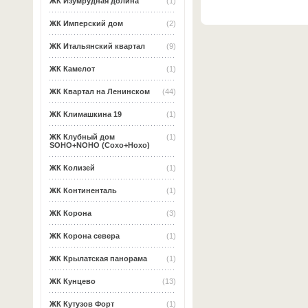
ЖК Изумрудная долина
(1)
ЖК Имперский дом
(2)
ЖК Итальянский квартал
(9)
ЖК Камелот
(1)
ЖК Квартал на Ленинском
(44)
ЖК Климашкина 19
(1)
ЖК Клубный дом
(1)
SOHO+NOHO (Сохо+Нохо)
ЖК Колизей
(1)
ЖК Континенталь
(1)
ЖК Корона
(3)
ЖК Корона севера
(1)
ЖК Крылатская панорама
(1)
ЖК Кунцево
(13)
ЖК Кутузов Форт
(1)