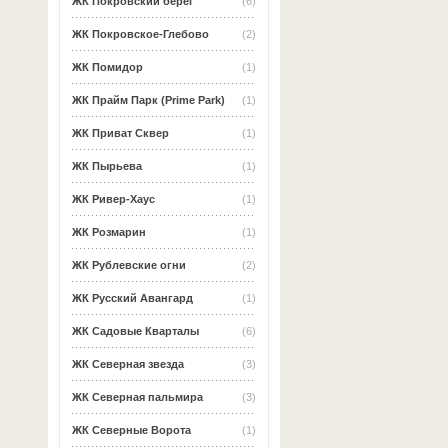
ЖК Покровский берег
(6)
ЖК Покровское-Глебово
(2)
ЖК Помидор
(1)
ЖК Прайм Парк (Prime Park)
(1)
ЖК Приват Сквер
(1)
ЖК Пырьева
(1)
ЖК Ривер-Хаус
(1)
ЖК Розмарин
(1)
ЖК Рублевские огни
(2)
ЖК Русский Авангард
(1)
ЖК Садовые Кварталы
(6)
ЖК Северная звезда
(3)
ЖК Северная пальмира
(3)
ЖК Северные Ворота
(1)