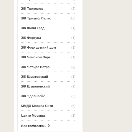
ЖК Триколор
(2)
ЖК Триумф Палас
(16)
ЖК Фили Град
(1)
ЖК Фортуна
(1)
ЖК Французский дом
(1)
ЖК Чемпион Парк
(1)
ЖК Четыре Ветра
(4)
ЖК Шмитовский
(1)
ЖК Шуваловский
(9)
ЖК Эдельвейс
(3)
ММДЦ Москва Сити
(5)
Центр Москвы
(1)
Все комплексы