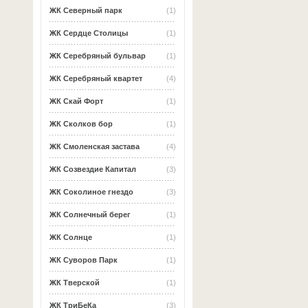
ЖК Северный парк
(1)
ЖК Сердце Столицы
(1)
ЖК Серебряный бульвар
(1)
ЖК Серебряный квартет
(4)
ЖК Скай Форт
(1)
ЖК Сколков бор
(1)
ЖК Смоленская застава
(4)
ЖК Созвездие Капитал
(3)
ЖК Соколиное гнездо
(3)
ЖК Солнечный берег
(1)
ЖК Солнце
(1)
ЖК Суворов Парк
(1)
ЖК Тверской
(1)
ЖК ТриБеКа
(3)