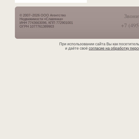
Звони
© 2007–2026 ООО Агентство
Недвижимости «Славянка»
ИНН 7743663096, КПП 772901001
+7 (495
ОГРН 1077761389903
При использовании сайта Вы как посетител
и даёте своё
согласие на обработку пер