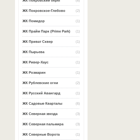
ЖК Покровский берег
(6)
ЖК Покровское-Глебово
(2)
ЖК Помидор
(1)
ЖК Прайм Парк (Prime Park)
(1)
ЖК Приват Сквер
(1)
ЖК Пырьева
(1)
ЖК Ривер-Хаус
(1)
ЖК Розмарин
(1)
ЖК Рублевские огни
(2)
ЖК Русский Авангард
(1)
ЖК Садовые Кварталы
(6)
ЖК Северная звезда
(3)
ЖК Северная пальмира
(3)
ЖК Северные Ворота
(1)