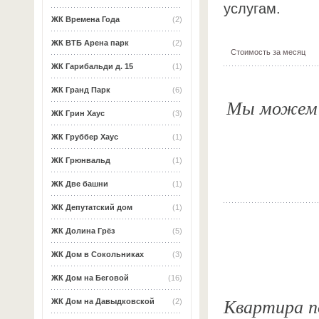
услугам.
ЖК Времена Года
(2)
ЖК ВТБ Арена парк
(2)
Стоимость за месяц
ЖК Гарибальди д. 15
(1)
ЖК Гранд Парк
(6)
Мы можем о
ЖК Грин Хаус
(3)
ЖК Груббер Хаус
(1)
ЖК Грюнвальд
(1)
ЖК Две башни
(1)
ЖК Депутатский дом
(1)
ЖК Долина Грёз
(5)
ЖК Дом в Сокольниках
(3)
ЖК Дом на Беговой
(16)
Квартира п
ЖК Дом на Давыдковской
(2)