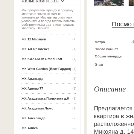
ЖИЛЫЕ КОМПЛЕКСЫ
Мы предлагаем аренду и продажу
квартир в элитных жилых
комплексах Москвы на отличных
условиях! И всегда готовы помочь
Посмот
собственникам сдать или продать
квартиру. Звоните!
ЖК 12 Месяцев
(1)
Метро
Число комнат
ЖК Art Residence
(1)
Общая площадь
ЖК KAZAKOV Grand Loft
(1)
Этаж
ЖК West Garden (Вест Гарден)
(1)
ЖК Авангард
(1)
Описание
ЖК Авеню 77
(1)
ЖК Академика Пилюгина д.6
(1)
Предлагается
ЖК Академия Люкс
(1)
квартира в ж
ЖК Александр
(2)
расположенном
ЖК Алиса
(2)
Микояна д. 14