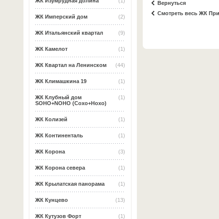
ЖК Изумрудная долина
(1)
Вернуться
Смотреть весь ЖК При
ЖК Имперский дом
(2)
ЖК Итальянский квартал
(9)
ЖК Камелот
(1)
ЖК Квартал на Ленинском
(44)
ЖК Климашкина 19
(1)
ЖК Клубный дом
(1)
SOHO+NOHO (Сохо+Нохо)
ЖК Колизей
(1)
ЖК Континенталь
(1)
ЖК Корона
(3)
ЖК Корона севера
(1)
ЖК Крылатская панорама
(1)
ЖК Кунцево
(13)
ЖК Кутузов Форт
(1)