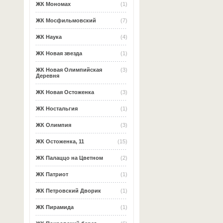
ЖК Мономах
(1)
ЖК Мосфильмовский
(7)
ЖК Наука
(4)
ЖК Новая звезда
(1)
ЖК Новая Олимпийская
(3)
Деревня
ЖК Новая Остоженка
(3)
ЖК Ностальгия
(1)
ЖК Олимпия
(3)
ЖК Остоженка, 11
(15)
ЖК Палаццо на Цветном
(2)
ЖК Патриот
(1)
ЖК Петровский Дворик
(1)
ЖК Пирамида
(1)