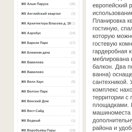
европейский 
ЖК Алые Паруса
(30)
использовани
ЖК Английский квартал
(3)
Планировка кв
ЖК Архитектора Власова д. 18
(1)
гостиную, спа
ЖК Аэробус
(14)
которую можно
гостевую комн
ЖК Баркли Парк
(17)
гардеробная 
ЖК Ближняя дача
(2)
меблирована и
ЖК Вавилова
(1)
балкон. Два п
ЖК Вавилово
(2)
ванна) оснащ
сантехникой.
ЖК Велл Хаус
(5)
комплекс нах
ЖК Велтон Парк
(1)
территории с
ЖК Венский Дом
(3)
площадками. 
ЖК Вест-Сайд
(1)
машиноместа 
дополнительн
ЖК Водный
(1)
района и удоб
ЖК Воробьевы Горы
(19)