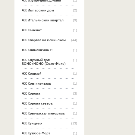
ЖК Изумрудная долина
(1)
ЖК Имперский дом
(2)
ЖК Итальянский квартал
(9)
ЖК Камелот
(1)
ЖК Квартал на Ленинском
(44)
ЖК Климашкина 19
(1)
ЖК Клубный дом
(1)
SOHO+NOHO (Сохо+Нохо)
ЖК Колизей
(1)
ЖК Континенталь
(1)
ЖК Корона
(3)
ЖК Корона севера
(1)
ЖК Крылатская панорама
(1)
ЖК Кунцево
(13)
ЖК Кутузов Форт
(1)