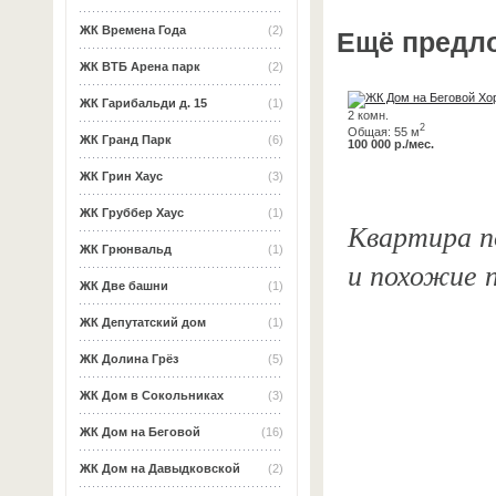
ЖК Времена Года
(2)
Ещё предл
ЖК ВТБ Арена парк
(2)
ЖК Гарибальди д. 15
(1)
2 комн.
2
Общая: 55 м
ЖК Гранд Парк
(6)
100 000 р./мес.
ЖК Грин Хаус
(3)
ЖК Груббер Хаус
(1)
Квартира по
ЖК Грюнвальд
(1)
и похожие 
ЖК Две башни
(1)
ЖК Депутатский дом
(1)
ЖК Долина Грёз
(5)
ЖК Дом в Сокольниках
(3)
ЖК Дом на Беговой
(16)
ЖК Дом на Давыдковской
(2)