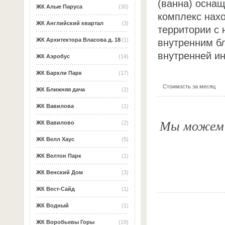
(ванна) оснащ
ЖК Алые Паруса
(30)
комплекс нах
ЖК Английский квартал
(3)
территории с
ЖК Архитектора Власова д. 18
(1)
внутренним б
внутренней и
ЖК Аэробус
(14)
ЖК Баркли Парк
(17)
Стоимость за месяц
ЖК Ближняя дача
(2)
ЖК Вавилова
(1)
Мы можем о
ЖК Вавилово
(2)
ЖК Велл Хаус
(5)
ЖК Велтон Парк
(1)
ЖК Венский Дом
(3)
ЖК Вест-Сайд
(1)
ЖК Водный
(1)
ЖК Воробьевы Горы
(19)