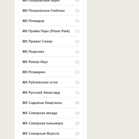
ЖК Покровский берег
(6)
ЖК Покровское-Глебово
(2)
ЖК Помидор
(1)
ЖК Прайм Парк (Prime Park)
(1)
ЖК Приват Сквер
(1)
ЖК Пырьева
(1)
ЖК Ривер-Хаус
(1)
ЖК Розмарин
(1)
ЖК Рублевские огни
(2)
ЖК Русский Авангард
(1)
ЖК Садовые Кварталы
(6)
ЖК Северная звезда
(3)
ЖК Северная пальмира
(3)
ЖК Северные Ворота
(1)