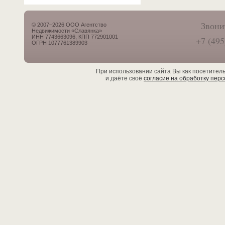
Звони
© 2007–2026 ООО Агентство
Недвижимости «Славянка»
ИНН 7743663096, КПП 772901001
+7 (495
ОГРН 1077761389903
При использовании сайта Вы как посетител
и даёте своё
согласие на обработку пер