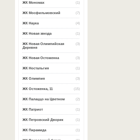
ЖК Мономах
(1)
ЖК Мосфильмовский
(7)
ЖК Наука
(4)
ЖК Новая звезда
(1)
ЖК Новая Олимпийская
(3)
Деревня
ЖК Новая Остоженка
(3)
ЖК Ностальгия
(1)
ЖК Олимпия
(3)
ЖК Остоженка, 11
(15)
ЖК Палаццо на Цветном
(2)
ЖК Патриот
(1)
ЖК Петровский Дворик
(1)
ЖК Пирамида
(1)