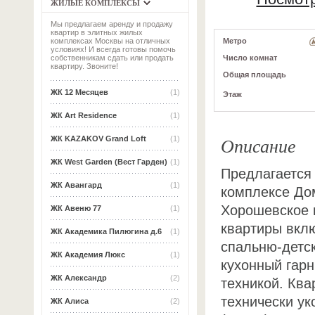
ЖИЛЫЕ КОМПЛЕКСЫ
Мы предлагаем аренду и продажу
квартир в элитных жилых
Метро
комплексах Москвы на отличных
условиях! И всегда готовы помочь
Число комнат
собственникам сдать или продать
квартиру. Звоните!
Общая площадь
ЖК 12 Месяцев
(1)
Этаж
ЖК Art Residence
(1)
Описание
ЖК KAZAKOV Grand Loft
(1)
ЖК West Garden (Вест Гарден)
(1)
Предлагается 
ЖК Авангард
(1)
комплексе До
Хорошевское ш
ЖК Авеню 77
(1)
квартиры вклю
ЖК Академика Пилюгина д.6
(1)
спальню-детс
ЖК Академия Люкс
(1)
кухонный гар
ЖК Александр
(2)
техникой. Кв
технически у
ЖК Алиса
(2)