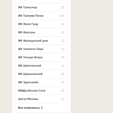
ЖК Триколор
(2)
ЖК Триумф Палас
(16)
ЖК Фили Град
(1)
ЖК Фортуна
(1)
ЖК Французский дом
(1)
ЖК Чемпион Парк
(1)
ЖК Четыре Ветра
(4)
ЖК Шмитовский
(1)
ЖК Шуваловский
(9)
ЖК Эдельвейс
(3)
ММДЦ Москва Сити
(5)
Центр Москвы
(1)
Все комплексы