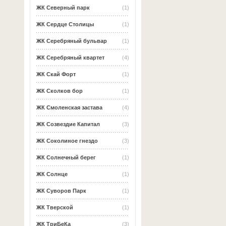
ЖК Северный парк
(1)
ЖК Сердце Столицы
(1)
ЖК Серебряный бульвар
(1)
ЖК Серебряный квартет
(4)
ЖК Скай Форт
(1)
ЖК Сколков бор
(1)
ЖК Смоленская застава
(4)
ЖК Созвездие Капитал
(3)
ЖК Соколиное гнездо
(3)
ЖК Солнечный берег
(1)
ЖК Солнце
(1)
ЖК Суворов Парк
(1)
ЖК Тверской
(1)
ЖК ТриБеКа
(3)