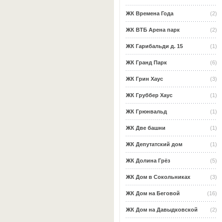
ЖК Времена Года
(2)
ЖК ВТБ Арена парк
(2)
ЖК Гарибальди д. 15
(1)
ЖК Гранд Парк
(6)
ЖК Грин Хаус
(3)
ЖК Груббер Хаус
(1)
ЖК Грюнвальд
(1)
ЖК Две башни
(1)
ЖК Депутатский дом
(1)
ЖК Долина Грёз
(5)
ЖК Дом в Сокольниках
(3)
ЖК Дом на Беговой
(16)
ЖК Дом на Давыдковской
(2)