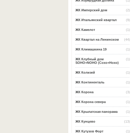
ЖК Изумрудная долина
(1)
ЖК Имперский дом
(2)
ЖК Итальянский квартал
(9)
ЖК Камелот
(1)
ЖК Квартал на Ленинском
(44)
ЖК Климашкина 19
(1)
ЖК Клубный дом
(1)
SOHO+NOHO (Сохо+Нохо)
ЖК Колизей
(1)
ЖК Континенталь
(1)
ЖК Корона
(3)
ЖК Корона севера
(1)
ЖК Крылатская панорама
(1)
ЖК Кунцево
(13)
ЖК Кутузов Форт
(1)