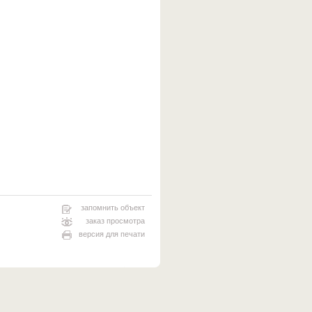
запомнить объект
заказ просмотра
версия для печати