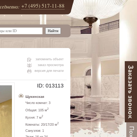
+7 (495) 517-11-88
едневно:
запомнить объект
заказ просмотра
версия для печати
ID: 013113
Щукинская
Число комнат: 3
2
Общая: 105 м
2
Кухня: 7 м
2
Комнаты: 20/17/20 м
Санузлов: 1
Этаж: 16 из 24