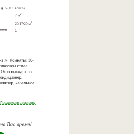
д. 5
(ЖК Алиса)
2
7 м
2
20/17/20 м
злов
1
в.м. Комнаты: 30-
ссическом стиле.
 Окна выходят на
кондиционер,
левизор, кабельное
Предложите свою цену
ля Вас время!