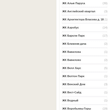
ЖК Алые Паруса
(30)
ЖК Английский квартал
(3)
ЖК Архитектора Власова д. 18
(1)
ЖК Аэробус
(14)
ЖК Баркли Парк
(17)
ЖК Ближняя дача
(2)
ЖК Вавилова
(1)
ЖК Вавилово
(2)
ЖК Велл Хаус
(5)
ЖК Велтон Парк
(1)
ЖК Венский Дом
(3)
ЖК Вест-Сайд
(1)
ЖК Водный
(1)
ЖК Воробьевы Горы
(19)