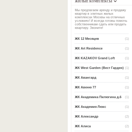
ЖИЛЫЕ КОМПЛЕКСЫ
Мы предлагаем аренду и продажу
квартир в элитных жилых
комплексах Москвы на отличных
условиях! И всегда готовы помочь
собственникам сдать или продать
квартиру. Звоните!
ЖК 12 Месяцев
(1)
ЖК Art Residence
(1)
ЖК KAZAKOV Grand Loft
(1)
ЖК West Garden (Вест Гарден)
(1)
ЖК Авангард
(1)
ЖК Авеню 77
(1)
ЖК Академика Пилюгина д.6
(1)
ЖК Академия Люкс
(1)
ЖК Александр
(2)
ЖК Алиса
(2)