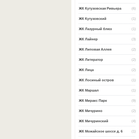
ЖК Кутузовская Ривьера
(6)
ЖК Кутузовский
(1)
ЖК Лазурный блюз
(1)
ЖК Лайнер
(3)
ЖК Липовая Аллея
(2)
ЖК Литератор
(2)
ЖК Лица
(2)
ЖК Лосиный остров
(1)
ЖК Маршал
(1)
ЖК Миракс Парк
(9)
ЖК Мичурино
(2)
ЖК Мичуринский
(4)
ЖК Можайское шоссе д. 6
(1)