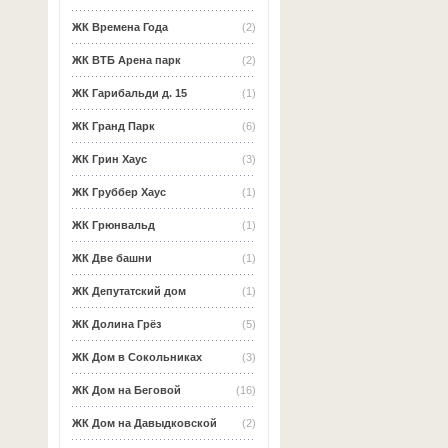
ЖК Времена Года
(2)
ЖК ВТБ Арена парк
(2)
ЖК Гарибальди д. 15
(1)
ЖК Гранд Парк
(6)
ЖК Грин Хаус
(3)
ЖК Груббер Хаус
(1)
ЖК Грюнвальд
(1)
ЖК Две башни
(1)
ЖК Депутатский дом
(1)
ЖК Долина Грёз
(5)
ЖК Дом в Сокольниках
(3)
ЖК Дом на Беговой
(16)
ЖК Дом на Давыдковской
(2)