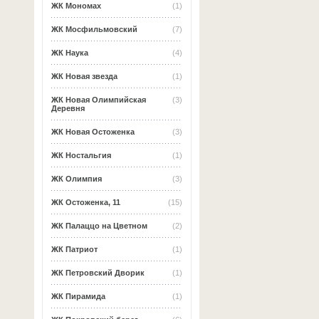
ЖК Мономах
(1)
ЖК Мосфильмовский
(7)
ЖК Наука
(4)
ЖК Новая звезда
(1)
ЖК Новая Олимпийская
(3)
Деревня
ЖК Новая Остоженка
(3)
ЖК Ностальгия
(1)
ЖК Олимпия
(3)
ЖК Остоженка, 11
(15)
ЖК Палаццо на Цветном
(2)
ЖК Патриот
(1)
ЖК Петровский Дворик
(1)
ЖК Пирамида
(1)