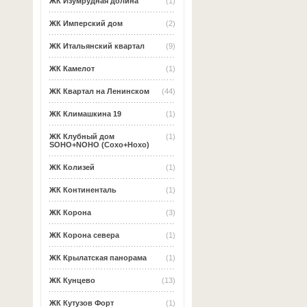
ЖК Изумрудная долина
(1)
ЖК Имперский дом
(2)
ЖК Итальянский квартал
(9)
ЖК Камелот
(1)
ЖК Квартал на Ленинском
(44)
ЖК Климашкина 19
(1)
ЖК Клубный дом
(1)
SOHO+NOHO (Сохо+Нохо)
ЖК Колизей
(1)
ЖК Континенталь
(1)
ЖК Корона
(3)
ЖК Корона севера
(1)
ЖК Крылатская панорама
(1)
ЖК Кунцево
(13)
ЖК Кутузов Форт
(1)