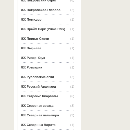
ЖК Покровский берег
(6)
ЖК Покровское-Глебово
(2)
ЖК Помидор
(1)
ЖК Прайм Парк (Prime Park)
(1)
ЖК Приват Сквер
(1)
ЖК Пырьева
(1)
ЖК Ривер-Хаус
(1)
ЖК Розмарин
(1)
ЖК Рублевские огни
(2)
ЖК Русский Авангард
(1)
ЖК Садовые Кварталы
(6)
ЖК Северная звезда
(3)
ЖК Северная пальмира
(3)
ЖК Северные Ворота
(1)