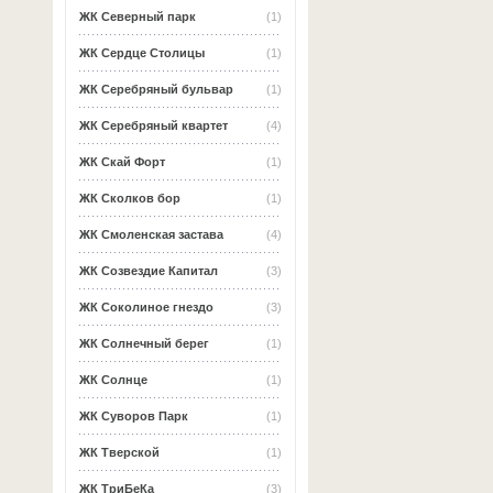
ЖК Северный парк
(1)
ЖК Сердце Столицы
(1)
ЖК Серебряный бульвар
(1)
ЖК Серебряный квартет
(4)
ЖК Скай Форт
(1)
ЖК Сколков бор
(1)
ЖК Смоленская застава
(4)
ЖК Созвездие Капитал
(3)
ЖК Соколиное гнездо
(3)
ЖК Солнечный берег
(1)
ЖК Солнце
(1)
ЖК Суворов Парк
(1)
ЖК Тверской
(1)
ЖК ТриБеКа
(3)