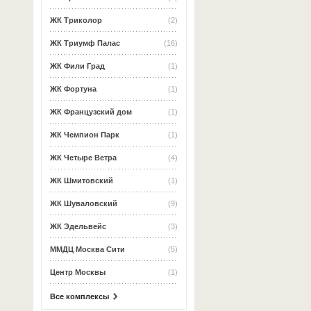
ЖК Триколор
(2)
ЖК Триумф Палас
(16)
ЖК Фили Град
(1)
ЖК Фортуна
(1)
ЖК Французский дом
(1)
ЖК Чемпион Парк
(1)
ЖК Четыре Ветра
(4)
ЖК Шмитовский
(1)
ЖК Шуваловский
(9)
ЖК Эдельвейс
(3)
ММДЦ Москва Сити
(5)
Центр Москвы
(1)
Все комплексы