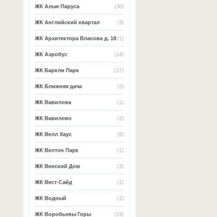
ЖК Алые Паруса
(30)
ЖК Английский квартал
(3)
ЖК Архитектора Власова д. 18
(1)
ЖК Аэробус
(14)
ЖК Баркли Парк
(17)
ЖК Ближняя дача
(2)
ЖК Вавилова
(1)
ЖК Вавилово
(2)
ЖК Велл Хаус
(5)
ЖК Велтон Парк
(1)
ЖК Венский Дом
(3)
ЖК Вест-Сайд
(1)
ЖК Водный
(1)
ЖК Воробьевы Горы
(19)