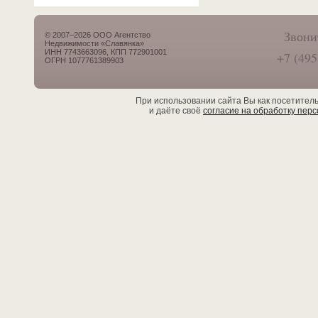
Звони
© 2007–2026 ООО Агентство
Недвижимости «Славянка»
ИНН 7743663096, КПП 772901001
+7 (495
ОГРН 1077761389903
При использовании сайта Вы как посетител
и даёте своё
согласие на обработку пер