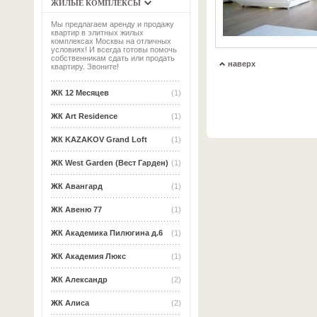
ЖИЛЫЕ КОМПЛЕКСЫ
Мы предлагаем аренду и продажу
квартир в элитных жилых
комплексах Москвы на отличных
условиях! И всегда готовы помочь
собственникам сдать или продать
наверх
квартиру. Звоните!
ЖК 12 Месяцев
(1)
ЖК Art Residence
(1)
ЖК KAZAKOV Grand Loft
(1)
ЖК West Garden (Вест Гарден)
(1)
ЖК Авангард
(1)
ЖК Авеню 77
(1)
ЖК Академика Пилюгина д.6
(1)
ЖК Академия Люкс
(1)
ЖК Александр
(2)
ЖК Алиса
(2)