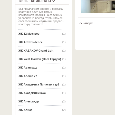
ЖИЛЫЕ КОМПЛЕКСЫ
Мы предлагаем аренду и продажу
квартир в элитных жилых
комплексах Москвы на отличных
условиях! И всегда готовы помочь
собственникам сдать или продать
наверх
квартиру. Звоните!
ЖК 12 Месяцев
(1)
ЖК Art Residence
(1)
ЖК KAZAKOV Grand Loft
(1)
ЖК West Garden (Вест Гарден)
(1)
ЖК Авангард
(1)
ЖК Авеню 77
(1)
ЖК Академика Пилюгина д.6
(1)
ЖК Академия Люкс
(1)
ЖК Александр
(2)
ЖК Алиса
(2)