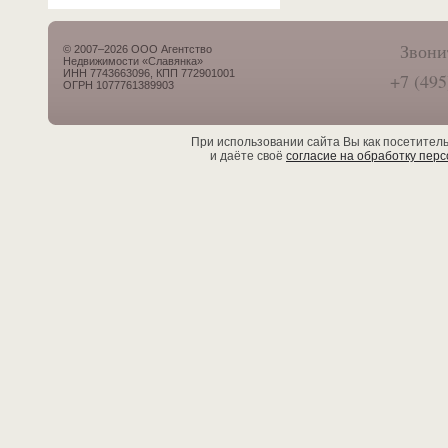
Звони
© 2007–2026 ООО Агентство
Недвижимости «Славянка»
ИНН 7743663096, КПП 772901001
+7 (495
ОГРН 1077761389903
При использовании сайта Вы как посетител
и даёте своё
согласие на обработку пер