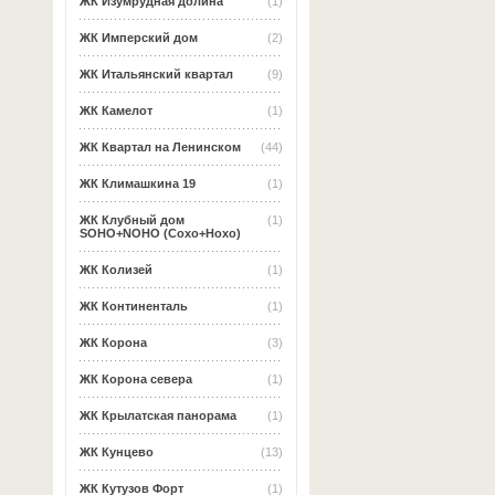
ЖК Изумрудная долина
(1)
ЖК Имперский дом
(2)
ЖК Итальянский квартал
(9)
ЖК Камелот
(1)
ЖК Квартал на Ленинском
(44)
ЖК Климашкина 19
(1)
ЖК Клубный дом
(1)
SOHO+NOHO (Сохо+Нохо)
ЖК Колизей
(1)
ЖК Континенталь
(1)
ЖК Корона
(3)
ЖК Корона севера
(1)
ЖК Крылатская панорама
(1)
ЖК Кунцево
(13)
ЖК Кутузов Форт
(1)