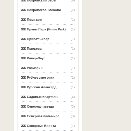
ЖК Покровский берег
(6)
ЖК Покровское-Глебово
(2)
ЖК Помидор
(1)
ЖК Прайм Парк (Prime Park)
(1)
ЖК Приват Сквер
(1)
ЖК Пырьева
(1)
ЖК Ривер-Хаус
(1)
ЖК Розмарин
(1)
ЖК Рублевские огни
(2)
ЖК Русский Авангард
(1)
ЖК Садовые Кварталы
(6)
ЖК Северная звезда
(3)
ЖК Северная пальмира
(3)
ЖК Северные Ворота
(1)