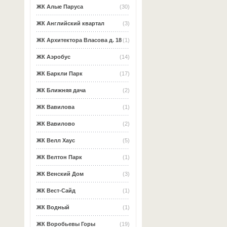
ЖК Алые Паруса
(30)
ЖК Английский квартал
(3)
ЖК Архитектора Власова д. 18
(1)
ЖК Аэробус
(14)
ЖК Баркли Парк
(17)
ЖК Ближняя дача
(2)
ЖК Вавилова
(1)
ЖК Вавилово
(2)
ЖК Велл Хаус
(5)
ЖК Велтон Парк
(1)
ЖК Венский Дом
(3)
ЖК Вест-Сайд
(1)
ЖК Водный
(1)
ЖК Воробьевы Горы
(19)