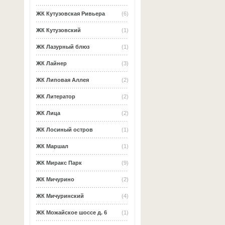
ЖК Кутузовская Ривьера
(6)
ЖК Кутузовский
(1)
ЖК Лазурный блюз
(1)
ЖК Лайнер
(3)
ЖК Липовая Аллея
(2)
ЖК Литератор
(2)
ЖК Лица
(2)
ЖК Лосиный остров
(1)
ЖК Маршал
(1)
ЖК Миракс Парк
(9)
ЖК Мичурино
(2)
ЖК Мичуринский
(4)
ЖК Можайское шоссе д. 6
(1)