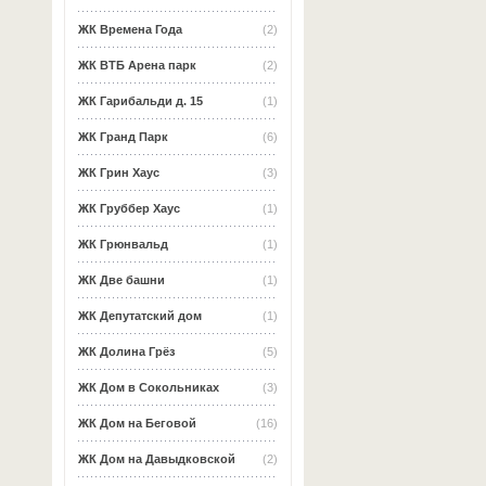
ЖК Времена Года
(2)
ЖК ВТБ Арена парк
(2)
ЖК Гарибальди д. 15
(1)
ЖК Гранд Парк
(6)
ЖК Грин Хаус
(3)
ЖК Груббер Хаус
(1)
ЖК Грюнвальд
(1)
ЖК Две башни
(1)
ЖК Депутатский дом
(1)
ЖК Долина Грёз
(5)
ЖК Дом в Сокольниках
(3)
ЖК Дом на Беговой
(16)
ЖК Дом на Давыдковской
(2)