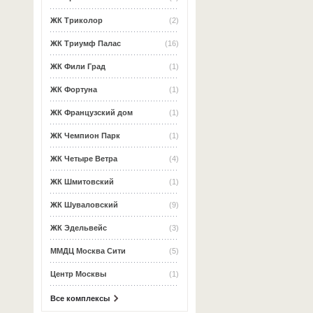
ЖК Триколор
(2)
ЖК Триумф Палас
(16)
ЖК Фили Град
(1)
ЖК Фортуна
(1)
ЖК Французский дом
(1)
ЖК Чемпион Парк
(1)
ЖК Четыре Ветра
(4)
ЖК Шмитовский
(1)
ЖК Шуваловский
(9)
ЖК Эдельвейс
(3)
ММДЦ Москва Сити
(5)
Центр Москвы
(1)
Все комплексы