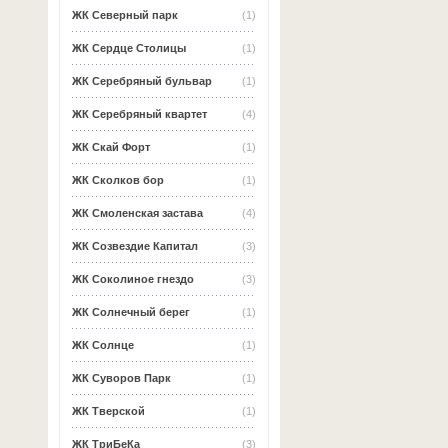
ЖК Северный парк
(1)
ЖК Сердце Столицы
(1)
ЖК Серебряный бульвар
(1)
ЖК Серебряный квартет
(4)
ЖК Скай Форт
(1)
ЖК Сколков бор
(1)
ЖК Смоленская застава
(4)
ЖК Созвездие Капитал
(3)
ЖК Соколиное гнездо
(3)
ЖК Солнечный берег
(1)
ЖК Солнце
(1)
ЖК Суворов Парк
(1)
ЖК Тверской
(1)
ЖК ТриБеКа
(3)