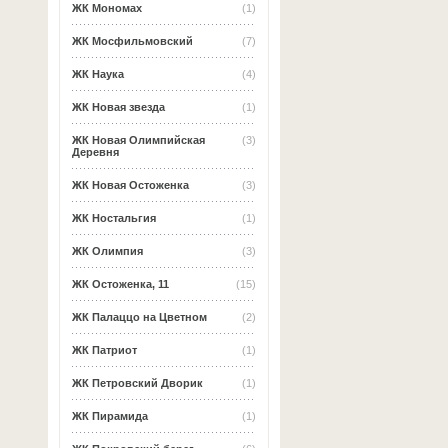
ЖК Мономах
(1)
ЖК Мосфильмовский
(7)
ЖК Наука
(4)
ЖК Новая звезда
(1)
ЖК Новая Олимпийская
(3)
Деревня
ЖК Новая Остоженка
(3)
ЖК Ностальгия
(1)
ЖК Олимпия
(3)
ЖК Остоженка, 11
(15)
ЖК Палаццо на Цветном
(2)
ЖК Патриот
(1)
ЖК Петровский Дворик
(1)
ЖК Пирамида
(1)