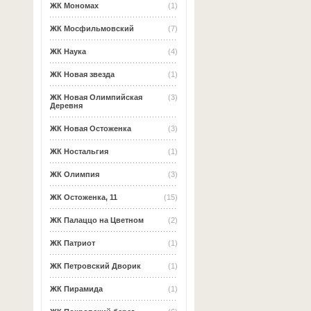
ЖК Мономах
(1)
ЖК Мосфильмовский
(7)
ЖК Наука
(4)
ЖК Новая звезда
(1)
ЖК Новая Олимпийская
(3)
Деревня
ЖК Новая Остоженка
(3)
ЖК Ностальгия
(1)
ЖК Олимпия
(3)
ЖК Остоженка, 11
(15)
ЖК Палаццо на Цветном
(2)
ЖК Патриот
(1)
ЖК Петровский Дворик
(1)
ЖК Пирамида
(1)