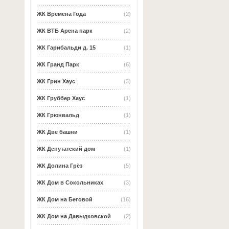
ЖК Времена Года
(2)
ЖК ВТБ Арена парк
(2)
ЖК Гарибальди д. 15
(1)
ЖК Гранд Парк
(6)
ЖК Грин Хаус
(3)
ЖК Груббер Хаус
(1)
ЖК Грюнвальд
(1)
ЖК Две башни
(1)
ЖК Депутатский дом
(1)
ЖК Долина Грёз
(5)
ЖК Дом в Сокольниках
(3)
ЖК Дом на Беговой
(16)
ЖК Дом на Давыдковской
(2)