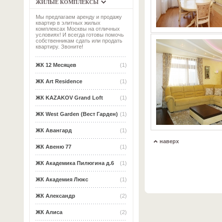
ЖИЛЫЕ КОМПЛЕКСЫ
Мы предлагаем аренду и продажу
квартир в элитных жилых
комплексах Москвы на отличных
условиях! И всегда готовы помочь
собственникам сдать или продать
квартиру. Звоните!
ЖК 12 Месяцев
(1)
ЖК Art Residence
(1)
ЖК KAZAKOV Grand Loft
(1)
ЖК West Garden (Вест Гарден)
(1)
ЖК Авангард
(1)
наверх
ЖК Авеню 77
(1)
ЖК Академика Пилюгина д.6
(1)
ЖК Академия Люкс
(1)
ЖК Александр
(2)
ЖК Алиса
(2)