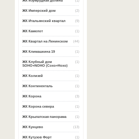
ЖК Изумрудная долина
(1)
ЖК Имперский дом
(2)
ЖК Итальянский квартал
(9)
ЖК Камелот
(1)
ЖК Квартал на Ленинском
(44)
ЖК Климашкина 19
(1)
ЖК Клубный дом
(1)
SOHO+NOHO (Сохо+Нохо)
ЖК Колизей
(1)
ЖК Континенталь
(1)
ЖК Корона
(3)
ЖК Корона севера
(1)
ЖК Крылатская панорама
(1)
ЖК Кунцево
(13)
ЖК Кутузов Форт
(1)