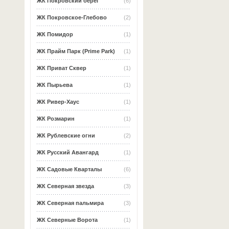
ЖК Покровский берег
(6)
ЖК Покровское-Глебово
(2)
ЖК Помидор
(1)
ЖК Прайм Парк (Prime Park)
(1)
ЖК Приват Сквер
(1)
ЖК Пырьева
(1)
ЖК Ривер-Хаус
(1)
ЖК Розмарин
(1)
ЖК Рублевские огни
(2)
ЖК Русский Авангард
(1)
ЖК Садовые Кварталы
(6)
ЖК Северная звезда
(3)
ЖК Северная пальмира
(3)
ЖК Северные Ворота
(1)