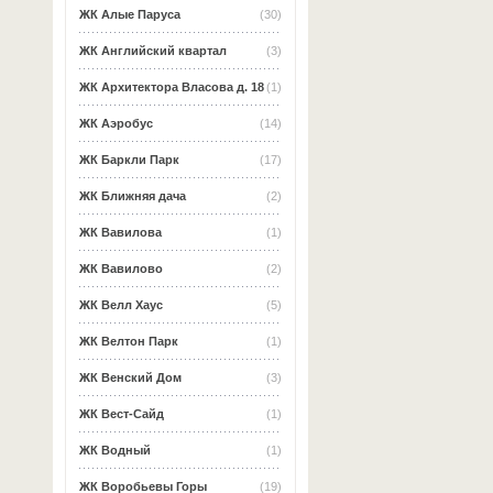
ЖК Алые Паруса
(30)
ЖК Английский квартал
(3)
ЖК Архитектора Власова д. 18
(1)
ЖК Аэробус
(14)
ЖК Баркли Парк
(17)
ЖК Ближняя дача
(2)
ЖК Вавилова
(1)
ЖК Вавилово
(2)
ЖК Велл Хаус
(5)
ЖК Велтон Парк
(1)
ЖК Венский Дом
(3)
ЖК Вест-Сайд
(1)
ЖК Водный
(1)
ЖК Воробьевы Горы
(19)