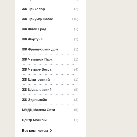
ЖК Триколор
(2)
ЖК Триумф Палас
(16)
ЖК Фили Град
(1)
ЖК Фортуна
(1)
ЖК Французский дом
(1)
ЖК Чемпион Парк
(1)
ЖК Четыре Ветра
(4)
ЖК Шмитовский
(1)
ЖК Шуваловский
(9)
ЖК Эдельвейс
(3)
ММДЦ Москва Сити
(5)
Центр Москвы
(1)
Все комплексы