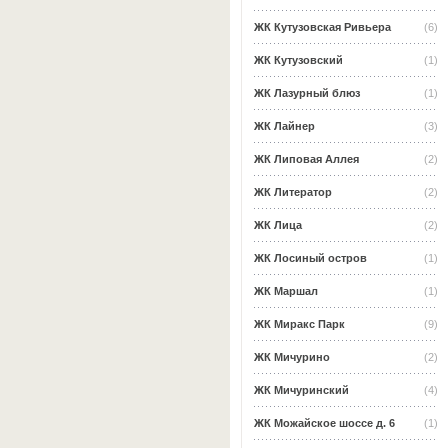
ЖК Кутузовская Ривьера
(6)
ЖК Кутузовский
(1)
ЖК Лазурный блюз
(1)
ЖК Лайнер
(3)
ЖК Липовая Аллея
(2)
ЖК Литератор
(2)
ЖК Лица
(2)
ЖК Лосиный остров
(1)
ЖК Маршал
(1)
ЖК Миракс Парк
(9)
ЖК Мичурино
(2)
ЖК Мичуринский
(4)
ЖК Можайское шоссе д. 6
(1)