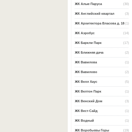
ЖК Алые Паруса
(30)
ЖК Английский квартал
(3)
ЖК Архитектора Власова д. 18
(1)
ЖК Аэробус
(14)
ЖК Баркли Парк
(17)
ЖК Ближняя дача
(2)
ЖК Вавилова
(1)
ЖК Вавилово
(2)
ЖК Велл Хаус
(5)
ЖК Велтон Парк
(1)
ЖК Венский Дом
(3)
ЖК Вест-Сайд
(1)
ЖК Водный
(1)
ЖК Воробьевы Горы
(19)