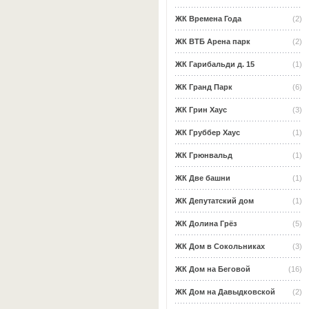
ЖК Времена Года
(2)
ЖК ВТБ Арена парк
(2)
ЖК Гарибальди д. 15
(1)
ЖК Гранд Парк
(6)
ЖК Грин Хаус
(3)
ЖК Груббер Хаус
(1)
ЖК Грюнвальд
(1)
ЖК Две башни
(1)
ЖК Депутатский дом
(1)
ЖК Долина Грёз
(5)
ЖК Дом в Сокольниках
(3)
ЖК Дом на Беговой
(16)
ЖК Дом на Давыдковской
(2)