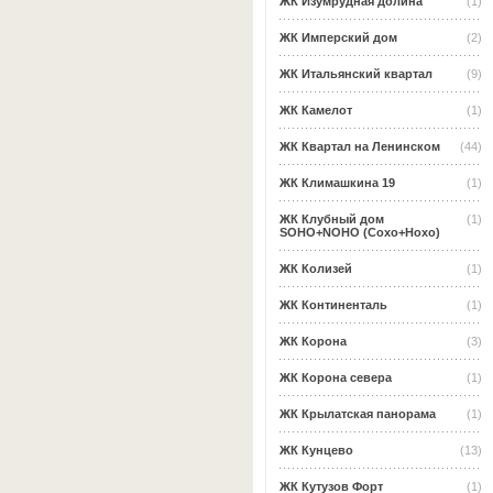
ЖК Изумрудная долина
(1)
ЖК Имперский дом
(2)
ЖК Итальянский квартал
(9)
ЖК Камелот
(1)
ЖК Квартал на Ленинском
(44)
ЖК Климашкина 19
(1)
ЖК Клубный дом
(1)
SOHO+NOHO (Сохо+Нохо)
ЖК Колизей
(1)
ЖК Континенталь
(1)
ЖК Корона
(3)
ЖК Корона севера
(1)
ЖК Крылатская панорама
(1)
ЖК Кунцево
(13)
ЖК Кутузов Форт
(1)