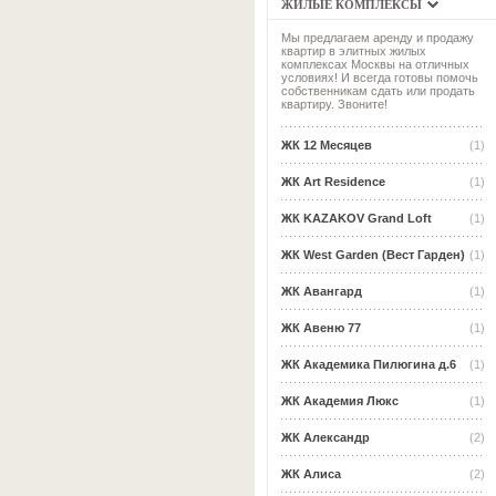
ЖИЛЫЕ КОМПЛЕКСЫ
Мы предлагаем аренду и продажу
квартир в элитных жилых
комплексах Москвы на отличных
условиях! И всегда готовы помочь
собственникам сдать или продать
квартиру. Звоните!
ЖК 12 Месяцев
(1)
ЖК Art Residence
(1)
ЖК KAZAKOV Grand Loft
(1)
ЖК West Garden (Вест Гарден)
(1)
ЖК Авангард
(1)
ЖК Авеню 77
(1)
ЖК Академика Пилюгина д.6
(1)
ЖК Академия Люкс
(1)
ЖК Александр
(2)
ЖК Алиса
(2)